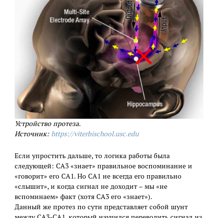
Устройство протеза.
Источник:
https://viterbischool.usc.edu
Если упростить дальше, то логика работы была
следующей: СА3 «знает» правильное воспоминание и
«говорит» его СА1. Но СА1 не всегда его правильно
«слышит», и когда сигнал не доходит – мы «не
вспоминаем» факт (хотя СА3 его «знает»).
Данный же протез по сути представляет собой шунт
между СА3-СА1, который научился переводить сигнал из