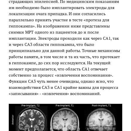
страдающих эпилепсией. По медицинским показаниям
им необходимо было имплантировать электроды для
локализации очага припадка. И они согласились
параллельно принять участие в тесте «протеза для
гиппокампа». На изображении ниже представлены
снимки МРТ одного из пациентов до и после
имплантации. Электроды проходили как через CA1, так
и через CA3 области гиппокампа, что было
принципиально для данной работы. Точные механизмы
работы памяти, в том числе и та их часть, что протекает
в гиппокампе, до сих пор исследуются. На текущий
момент предполагается, что область CA1 отвечает
собственно за процесс «извлечения воспоминания».
Функции CA3 чуть менее очевидны, однако ясно, что
взаимодействия CA3 и CA1 крайне важны для процесса
«записывания» - «извлечения» воспоминаний.