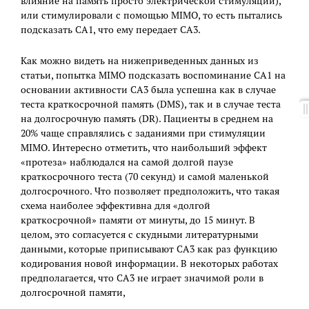
влияние на память просто электрической стимуляции),
или стимулировали с помощью MIMO, то есть пытались
подсказать СА1, что ему передает СА3.
Как можно видеть на нижеприведенных данных из
статьи, попытка MIMO подсказать воспоминание СА1 на
основании активности СА3 была успешна как в случае
теста краткосрочной память (DMS), так и в случае теста
на долгосрочную память (DR). Пациенты в среднем на
20% чаще справлялись с заданиями при стимуляции
MIMO. Интересно отметить, что наибольший эффект
«протеза» наблюдался на самой долгой паузе
краткосрочного теста (70 секунд) и самой маленькой
долгосрочного. Что позволяет предположить, что такая
схема наиболее эффективна для «долгой
краткосрочной» памяти от минуты, до 15 минут. В
целом, это согласуется с скудными литературными
данными, которые приписывают СА3 как раз функцию
кодирования новой информации. В некоторых работах
предполагается, что СА3 не играет значимой роли в
долгосрочной памяти,