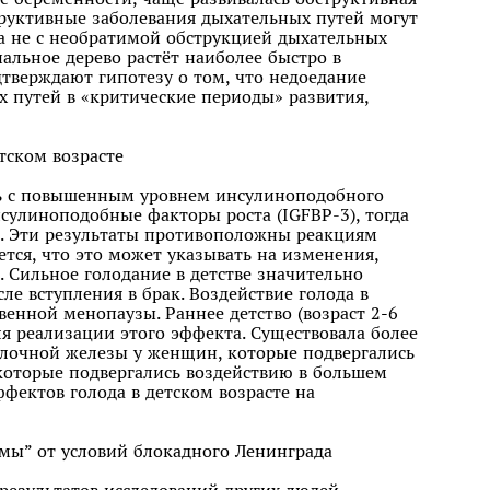
труктивные заболевания дыхательных путей могут
а не с необратимой обструкцией дыхательных
альное дерево растёт наиболее быстро в
дтверждают гипотезу о том, что недоедание
х путей в «критические периоды» развития,
етском возрасте
ось с повышенным уровнем инсулиноподобного
нсулиноподобные факторы роста (IGFBP-3), тогда
ы. Эти результаты противоположны реакциям
тся, что это может указывать на изменения,
 Сильное голодание в детстве значительно
е вступления в брак. Воздействие голода в
венной менопаузы. Раннее детство (возраст 2‒6
я реализации этого эффекта. Существовала более
олочной железы у женщин, которые подвергались
, которые подвергались воздействию в большем
ффектов голода в детском возрасте на
имы” от условий блокадного Ленинграда