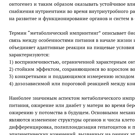
онтогенез и таким образом оказывать устойчивое вл
снабжения нутриентами во время внутриутробного р
на развитие и функционирование органов и систем в
Термин “метаболический импринтинг” описывает био
связь между особенностями питания в начале жизни 
объединяет адаптивные реакции на пищевые условия 
характеризуются:
1) восприимчивостью, ограниченной характерным он
2) стойким эффектом, сохраняющимся во взрослом во
3) конкретными и поддающимся измерению исходом
4) дозозависимой или пороговой реакцией между ко
Наиболее значимым аспектом метаболического импри
питания, ожирение или диабет у матери во время бе
ожирению у потомства в будущем. Основными меха
являются изменение структуры органов и числа клето
дифференцировка, полиплоидизация гепатоцитов и п
эпигенетических изменений, вызванных на ранних э