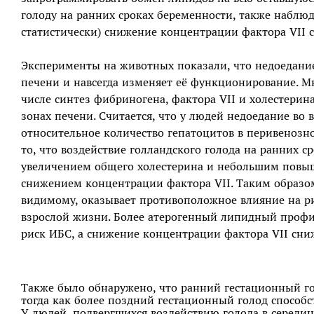
голоду на ранних сроках беременности, также наблю
статистически) снижение концентрации фактора VII 
Эксперименты на животных показали, что недоедани
печени и навсегда изменяет её функционирование. М
числе синтез фибриногена, фактора VII и холестери
зонах печени. Считается, что у людей недоедание во
относительное количество гепатоцитов в перивенозн
то, что воздействие голландского голода на ранних с
увеличением общего холестерина и небольшим повы
снижением концентрации фактора VII. Таким образом
видимому, оказывает противоположное влияние на р
взрослой жизни. Более атерогенный липидный проф
риск ИБС, а снижение концентрации фактора VII сни
Также было обнаружено, что ранний гестационный г
тогда как более поздний гестационный голод способ
У людей, подвергшихся воздействию голода в середин