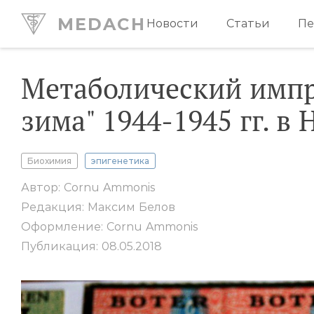
MEDACH
Новости
Статьи
Пе
Метаболический импр
зима" 1944‒1945 гг. в
Биохимия
эпигенетика
Автор: Cornu Ammonis
Редакция: Максим Белов
Оформление: Cornu Ammonis
Публикация: 08.05.2018