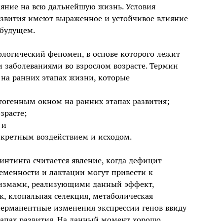
ияние на всю дальнейшую жизнь. Условия
азвития имеют выраженное и устойчивое влияние
 будущем.
логический феномен, в основе которого лежит
и заболеваниями во взрослом возрасте. Термин
на ранних этапах жизни, которые
тогенным окном на ранних этапах развития;
зрасте;
 и
нкретным воздействием и исходом.
нтинга считается явление, когда дефицит
ременности и лактации могут привести к
низмами, реализующими данный эффект,
к, клональная селекция, метаболическая
ерманентные изменения экспрессии генов ввиду
тапах развития. На данный момент хорошо