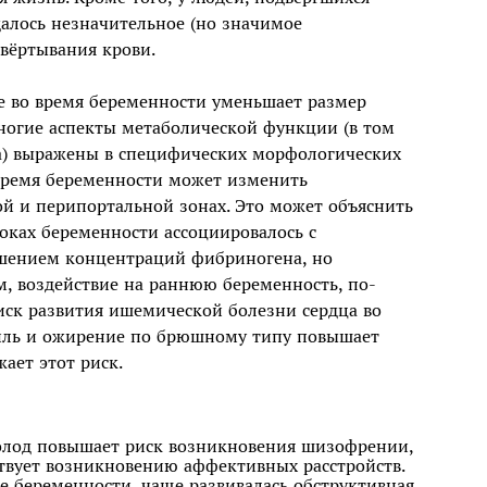
далось незначительное (но значимое
свёртывания крови.
е во время беременности уменьшает размер
ногие аспекты метаболической функции (в том
на) выражены в специфических морфологических
 время беременности может изменить
ой и перипортальной зонах. Это может объяснить
роках беременности ассоциировалось с
шением концентраций фибриногена, но
, воздействие на раннюю беременность, по-
иск развития ишемической болезни сердца во
иль и ожирение по брюшному типу повышает
жает этот риск.
олод повышает риск возникновения шизофрении,
ствует возникновению аффективных расстройств.
е беременности, чаще развивалась обструктивная