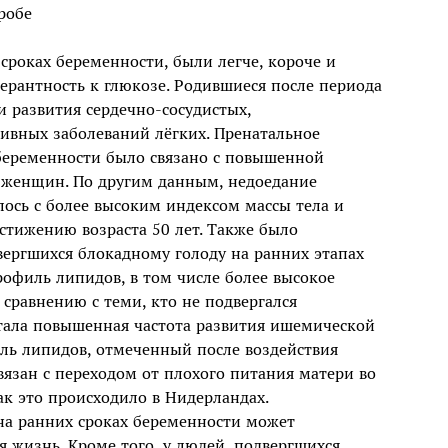
тробе
сроках беременности, были легче, короче и
рантность к глюкозе. Родившиеся после периода
 развития сердечно-сосудистых,
тивных заболеваний лёгких. Пренатальное
 беременности было связано с повышенной
х женщин. По другим данным, недоедание
лось с более высоким индексом массы тела и
стижению возраста 50 лет. Также было
ергшихся блокадному голоду на ранних этапах
рофиль липидов, в том числе более высокое
сравнению с теми, кто не подвергался
стала повышенная частота развития ишемической
иль липидов, отмеченный после воздействия
вязан с переходом от плохого питания матери во
ак это происходило в Нидерландах.
 на ранних сроках беременности может
 жизнь. Кроме того, у людей, подвергшихся