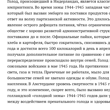
Голод, произошедший в Нидерландах, является клас
импринтинга. Во время зимы 1944‒1945 западная час
который был вызван эмбарго на поставки продуктов с
ответ на волну партизанской активности. Это длилос
явление острого дефицита питания, чётко ограниченн
обществе с хорошо развитой административной стру
поставками до и после. Официальные пайки, которые
хлеба и картофеля, быстро сократились, снизившись 
года и достигли всего 500 килокалорий в день в апр
получали дополнительное питание по сравнению с не
перераспределение происходило внутри семей. Голод 
союзными войсками в мае 1945 года. На протяжении 
света, газа и тепла. Прачечные не работали, мыло дл
большинстве семей не хватало одежды и обуви. Голод 
населения. В Амстердаме уровень смертности в 1945 г
году, и это изменение, скорее всего, было вызвано н
голландской «голодной зимы» 1944‒1945 годов дали 
между воздействием пренатального голода и здоровь