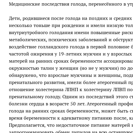
Медицинские последствия голода, перенесённого в у
Дети, родившиеся после голода на поздних и средних 
несколько тоньше при рождении и имели низкую толе
внутриутробного голодания имени повышенные риски
метаболических, психических заболеваний и обструк
воздействие голландского голода в первой половине
частотой ожирения у 19-летних мужчин и у взрослы
матерей на ранних сроках беременности ассоциирова
окружностью талии у женщин (но не у мужчин) по до
обнаружено, что взрослые мужчины и женщины, подв
пренатального развития, имели более атерогенный п
отношение холестерина ЛПНП к холестерину ЛПВП по 
пренатальному голоду. Одним из последствий этого 
болезни сердца в возрасте 50 лет. Атерогенный проф
голода на ранних сроках беременности, может быть с
время беременности к адекватному питанию после, к
Предполагается, что недостаточное питание матерей
запрограммировать обмен липидов на всю оставшуюся