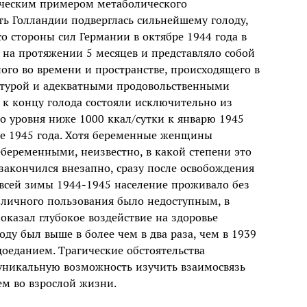
сическим примером метаболического
ть Голландии подверглась сильнейшему голоду,
о стороны сил Германии в октябре 1944 года в
ь на протяжении 5 месяцев и представляло собой
ого во времени и пространстве, происходящего в
ктурой и адекватными продовольственными
 к концу голода состояли исключительно из
до уровня ниже 1000 ккал/сутки к январю 1945
еле 1945 года. Хотя беременные женщины
беременными, неизвестно, в какой степени это
закончился внезапно, сразу после освобождения
всей зимы 1944‒1945 население проживало без
я личного пользования было недоступным, в
оказал глубокое воздействие на здоровье
оду был выше в более чем в два раза, чем в 1939
едоеданием. Трагические обстоятельства
уникальную возможность изучить взаимосвязь
ем во взрослой жизни.