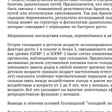
болезнь дыхательных путей. Предполагается, что обс
быть связаны с повышенной реактивностью бронхов, 
путей или атопическим заболеванием. Так как бронхи
середине беременности, результаты исследований по
плода влияет на структуру и физиологию дыхательны
которые совпадают с периодами их быстрого роста.
Медицинские последствия голода, перенесённого в д
Острое голодание в детском возрасте ассоциировал
фактора роста-1 в плазме и белка 3, связывающего и
как уровни IGFBP-1 и IGFBP-2 были слегка понижен
организма, наблюдаемым при голодании. Предполагае
вызванные резким улучшением питания после голода.
уменьшало шансы родов в любой момент времени посл
детском возрасте снижало возраст наступления естест
лет) оказалось особенно чувствительным периодом дл
сильная связь между воздействием голода и раком м
воздействию в возрасте от 2 до 9 лет, чем у женщин
возрасте. Всё это указывает на наличие длительных э
репродуктивную функцию у женщин.
Выводы и отличия условий Голландской “голодной з