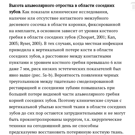
Высота альвеолярного отростка в области соседних
зубов
. Как показали клинические исследования,
наличие или отсутствие интактного межзубного
десневого сосочка в области коронки, фиксированной
на импланте, в основном зависит от уровня костного
гребня в области соседних зубов (Choquet, 2001; Kan,
2003; Ryser, 2005). В тех случаях, когда местная инфекция
приводила к вертикальной потере кости в области
соседних зубов, а расстояние между контактными
пунктами и уровнем костного гребня превышало 6 или
даже 7 мм, риск низких эстетических показателей был
явно выше (рис. 5a-b). Вероятность появления черных
треугольников между тщательно смоделированной
реставрацией и соседними зубами повышалась при
большей потере видимой части альвеолярного гребня
корней соседних зубов. Поэтому клинические случаи с
вертикальной убылью костной ткани в области соседних
зубов до сих пор остаются затруднительными и не могут
быть проконтролированы хирургом, т.к. хирургические
техники на сегодняшний день не способны
предсказуемо восстановить потерянную костную ткань.