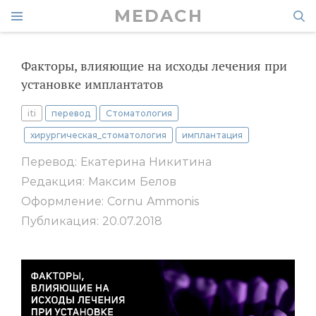
MEDACH
Факторы, влияющие на исходы лечения при
установке имплантатов
iti
перевод
Стоматология
хирургическая_стоматология
имплантация
Перевод: Екатерина Никитина
Редакция: Максим Белов
Оформление: Cornu Ammonis
Публикация: 20.07.2018