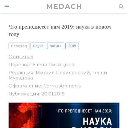
MEDACH
Что преподнесет нам 2019: наука в новом
году
перевод
наука
nature
2019
Оригинал
Перевод: Елена Лисицына
Редакция: Михаил Повиленский, Телли
Мурадова
Оформление: Cornu Ammonis
Публикация: 20.01.2019