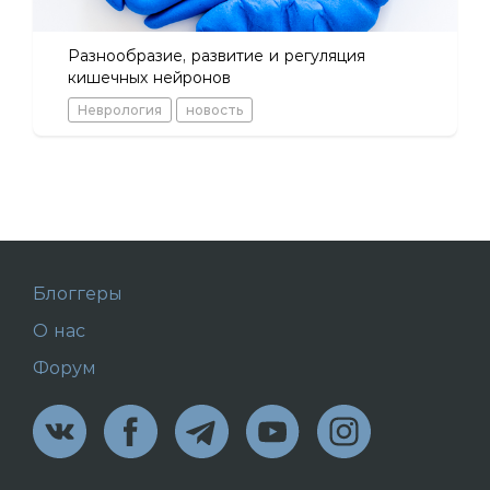
Разнообразие, развитие и регуляция
кишечных нейронов
Неврология
новость
Блоггеры
О нас
Форум