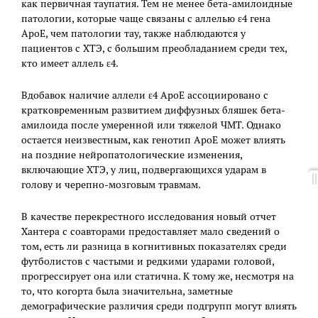
как первичная таупатия. Тем не менее бета-амилоидные
патологии, которые чаще связаны с аллелью ε4 гена
ApoE, чем патологии тау, также наблюдаются у
пациентов с ХТЭ, с большим преобладанием среди тех,
кто имеет аллель ε4.
Вдобавок наличие аллели ε4 ApoE ассоциировано с
кратковременным развитием диффузных бляшек бета-
амилоида после умеренной или тяжелой ЧМТ. Однако
остается неизвестным, как генотип ApoE может влиять
на поздние нейропатологические изменения,
включающие ХТЭ, у лиц, подвергающихся ударам в
голову и черепно-мозговым травмам.
В качестве перекрестного исследования новый отчет
Хантера с соавторами предоставляет мало сведений о
том, есть ли разница в когнитивных показателях среди
футболистов с частыми и редкими ударами головой,
прогрессирует она или статична. К тому же, несмотря на
то, что когорта была значительна, заметные
демографические различия среди подгрупп могут влиять