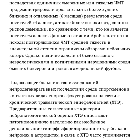
последствия единичных умеренных или тяжелых ЧМТ
продемонстрировали доказательства более худших
ближних и отдаленных (6 месяцев) результатов среди
носителей ε4 аллели, а также более высоких отдаленных
рисков деменции, по сравнению с теми, кто не является
носителем аллели. Данные о влиянии ApoE генотипа на
исходы повторяющихся ЧМТ средней тяжести в
значительной степени ограничены обзорами небольших
когорт. Однако наличие аллели ε4 было связано с
неврологическими и когнитивными нарушениями среди
бывших боксеров и игроков в американский футбол.
Подавляющее большинство исследований
нейродегенеративных последствий среди спортсменов в
контактных видах спорта сфокусированы на связи с
хронической травматической энцефалопатией (ХТЭ).
Предварительные согласованные критерии
нейропатологической оценки ХТЭ описывают
патогномоничную патологию как необычное
депозирование гиперфосфорилированного тау-белка в
нейронах и астроцитах, в связи с ХТЭ часто упоминается