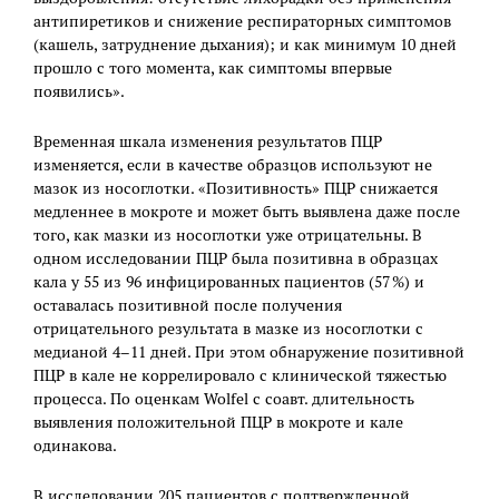
антипиретиков и снижение респираторных симптомов
(кашель, затруднение дыхания); и как минимум 10 дней
прошло с того момента, как симптомы впервые
появились».
Временная шкала изменения результатов ПЦР
изменяется, если в качестве образцов используют не
мазок из носоглотки. «Позитивность» ПЦР снижается
медленнее в мокроте и может быть выявлена даже после
того, как мазки из носоглотки уже отрицательны. В
одном исследовании ПЦР была позитивна в образцах
кала у 55 из 96 инфицированных пациентов (57 %) и
оставалась позитивной после получения
отрицательного результата в мазке из носоглотки с
медианой 4–11 дней. При этом обнаружение позитивной
ПЦР в кале не коррелировало с клинической тяжестью
процесса. По оценкам Wolfel с соавт. длительность
выявления положительной ПЦР в мокроте и кале
одинакова.
В исследовании 205 пациентов с подтвержденной