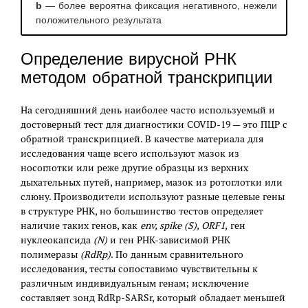
b
— более вероятна фиксация негативного, нежели
положительного результата
Определение вирусной РНК
методом обратной транскрипции
На сегодняшний день наиболее часто используемый и
достоверный тест для диагностики COVID-19 — это ПЦР с
обратной транскрипцией. В качестве материала для
исследования чаще всего используют мазок из
носоглотки или реже другие образцы из верхних
дыхательных путей, например, мазок из ротоглотки или
слюну. Производители используют разные целевые гены
в структуре РНК, но большинство тестов определяет
наличие таких генов, как
env, spike (S), ORF1,
ген
нуклеокапсида
(N)
и ген РНК-зависимой РНК
полимеразы
(RdRp)
. По данным сравнительного
исследования, тесты сопоставимо чувствительны к
различным индивидуальным генам; исключение
составляет зонд RdRp-SARSr, который обладает меньшей