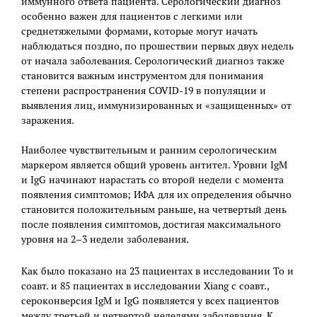
иммунного ответа пациента. Серологический диагноз
особенно важен для пациентов с легкими или
среднетяжелыми формами, которые могут начать
наблюдаться поздно, по прошествии первых двух недель
от начала заболевания. Серологический диагноз также
становится важным инструментом для понимания
степени распространения COVID-19 в популяции и
выявления лиц, иммунизированных и «защищенных» от
заражения.
Наиболее чувствительным и ранним серологическим
маркером является общий уровень антител. Уровни IgM
и IgG начинают нарастать со второй недели с момента
появления симптомов; ИФА для их определения обычно
становится положительным раньше, на четвертый день
после появления симптомов, достигая максимального
уровня на 2–3 недели заболевания.
Как было показано на 23 пациентах в исследовании To и
соавт. и 85 пациентах в исследовании Xiang с соавт.,
сероконверсия IgM и IgG появляется у всех пациентов
между третьей и четвертой неделями заболевания. К