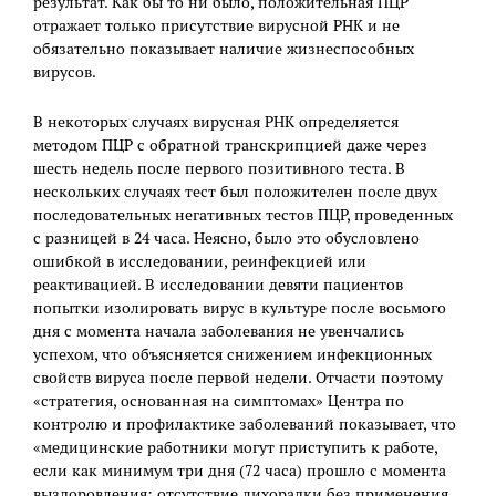
результат. Как бы то ни было, положительная ПЦР
отражает только присутствие вирусной РНК и не
обязательно показывает наличие жизнеспособных
вирусов.
В некоторых случаях вирусная РНК определяется
методом ПЦР с обратной транскрипцией даже через
шесть недель после первого позитивного теста. В
нескольких случаях тест был положителен после двух
последовательных негативных тестов ПЦР, проведенных
с разницей в 24 часа. Неясно, было это обусловлено
ошибкой в исследовании, реинфекцией или
реактивацией. В исследовании девяти пациентов
попытки изолировать вирус в культуре после восьмого
дня с момента начала заболевания не увенчались
успехом, что объясняется снижением инфекционных
свойств вируса после первой недели. Отчасти поэтому
«стратегия, основанная на симптомах» Центра по
контролю и профилактике заболеваний показывает, что
«медицинские работники могут приступить к работе,
если как минимум три дня (72 часа) прошло с момента
выздоровления: отсутствие лихорадки без применения