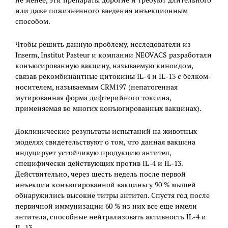
не менее, эти препараты дорогие и требуют длительного
или даже пожизненного введения инъекционным
способом.
Чтобы решить данную проблему, исследователи из
Inserm, Institut Pasteur и компании NEOVACS разработали
конъюгированную вакцину, называемую киноидом,
связав рекомбинантные цитокины IL-4 и IL-13 с белком-
носителем, называемым CRM197 (непатогенная
мутированная форма дифтерийного токсина,
применяемая во многих конъюгированных вакцинах).
Доклинические результаты испытаний на животных
моделях свидетельствуют о том, что данная вакцина
индуцирует устойчивую продукцию антител,
специфически действующих против IL-4 и IL-13.
Действительно, через шесть недель после первой
инъекции конъюгированной вакцины у 90 % мышей
обнаружились высокие титры антител. Спустя год после
первичной иммунизации 60 % из них все еще имели
антитела, способные нейтрализовать активность IL-4 и
IL-13.