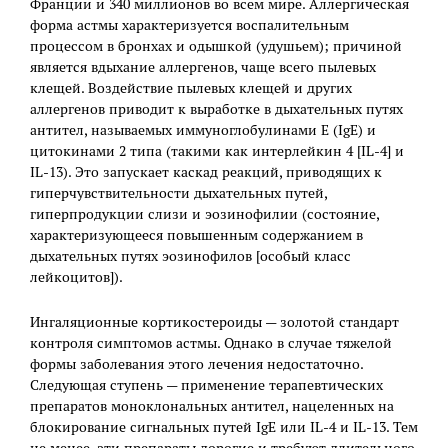
Франции и 340 миллионов во всем мире. Аллергическая
форма астмы характеризуется воспалительным
процессом в бронхах и одышкой (удушьем); причиной
является вдыхание аллергенов, чаще всего пылевых
клещей. Воздействие пылевых клещей и других
аллергенов приводит к выработке в дыхательных путях
антител, называемых иммуноглобулинами E (IgE) и
цитокинами 2 типа (такими как интерлейкин 4 [IL-4] и
IL-13). Это запускает каскад реакций, приводящих к
гиперчувствительности дыхательных путей,
гиперпродукции слизи и эозинофилии (состояние,
характеризующееся повышенным содержанием в
дыхательных путях эозинофилов [особый класс
лейкоцитов]).
Ингаляционные кортикостероиды — золотой стандарт
контроля симптомов астмы. Однако в случае тяжелой
формы заболевания этого лечения недостаточно.
Следующая ступень — применение терапевтических
препаратов моноклональных антител, нацеленных на
блокирование сигнальных путей IgE или IL-4 и IL-13. Тем