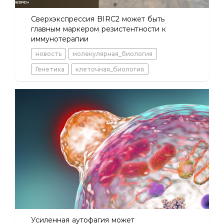
Сверхэкспрессия BIRC2 может быть
главным маркером резистентности к
иммунотерапии
новость
молекулярная_биология
Генетика
клеточная_биология
Усиленная аутофагия может