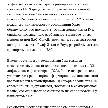
эффектом, семь из которых принадлежали к двум
классам (AMPA-рецепторы и Kv7-калиевые каналы),
которые, как уже было известно, связаны с
гипервозбудимостью мотонейронов при БАС. В ходе
недавнего клинического исследования было
обнаружено, что препараты, открывающие канал Kv7,
снижают повышенную возбудимость двигательных
нейронов при БАС. QurAlis, компания, сооснователями
которой являются Вулф, Эгган и Роут, разрабатывает эти
препараты для лечения БАС.
В ходе настоящего исследования был выявлен
перспективный новый класс лекарств — агонисты D2-
дофаминовых рецепторов (D2R). Ранее не признавалось
участие этих рецепторов в формировании повышенной
возбудимости мотонейронов. Некоторые агонисты D2R
(бромокриптин, суманирол) доступны в коммерческом
плане, что открывает возможность их использования у
пациентов с БАС.
Результаты исследования авторов свидетельствуют о