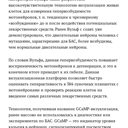
высокочувствительную технологию визуализации живых
клеток для измерения гипервозбудимости
мотонейронов, т. н. тенденции к чрезмерному
«возбуждению» до и после воздействия потенциальных
лекарственных средств. Ранее Вульф с соавт. уже
демонстрировали, что двигательные нейроны человека с
мутациями, характерными для БАС, более возбудимы,
чем нормальные двигательные нейроны.
По словам Вульфа, данная гипервозбудимость повышает
восприимчивость мотонейронов к дегенерации, и это в
конечном итоге приводит к их гибели. Данная
визуализационная платформа позволяет быстро
оценивать гиперактивность в 384-луночных планшетах с
мотонейронами и проверять реакцию клеток на
введение самых различных лекарственных средств.
Технология, получившая название GCaMP-визуализация,
ранее массово не использовалась в диагностике или
экспериментах по БАС. GCaMP — это индикатор уровня
кальция в нейронах, сигнализирующий посредством