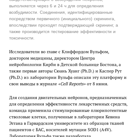
выполняется через 6 и 24 ч для определения
возбудимости. Соединения, идентифицированные
посредством первичного (инициального) скрининга,
впоследствии проходят подтверждающий скрининг, а
также производится тестирование эффективности и
токсичности.
Исследователи во главе с Клиффордом Вульфом,
доктором медицины, директором Центра
нейробиологии Кирби в Детской больнице Бостона, а
также первые авторы Сюань Хуанг (Ph.D.) и Каспер Рут
(Ph.D.) из лаборатории Вульфа описали эту платформу и
свои выводы в журнале
«Cell Reports»
от 8 июня.
Для создания двигательных нейронов, предназначенных
для определения эффективности лекарственных средств,
команда применила стимулированные плюрипотентные
стволовые клетки, полученные в лаборатории Кевина
Эггана в Гарвардском университете из образцов тканей
пациентов с БАС, носителей мутации SOD1 (A4V).
Лаборатория Вульфа также разработала