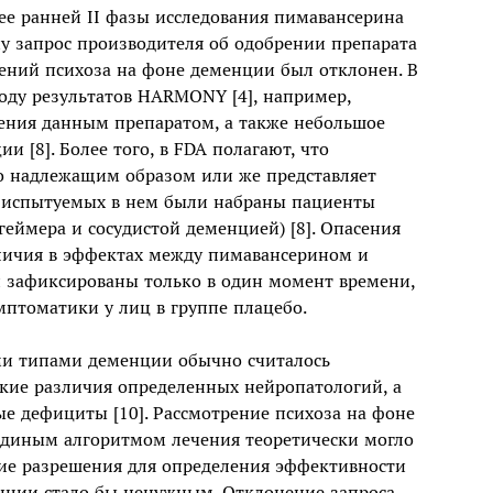
ее ранней II фазы исследования пимавансерина
у запрос производителя об одобрении препарата
лений психоза на фоне деменции был отклонен. В
оду результатов HARMONY [4], например,
чения данным препаратом, а также небольшое
и [8]. Более того, в FDA полагают, что
о надлежащим образом или же представляет
е испытуемых в нем были набраны пациенты
еймера и сосудистой деменцией) [8]. Опасения
азличия в эффектах между пимавансерином и
и зафиксированы только в один момент времени,
мптоматики у лиц в группе плацебо.
ми типами деменции обычно считалось
ие различия определенных нейропатологий, а
е дефициты [10]. Рассмотрение психоза на фоне
 единым алгоритмом лечения теоретически могло
ние разрешения для определения эффективности
нции стало бы ненужным. Отклонение запроса