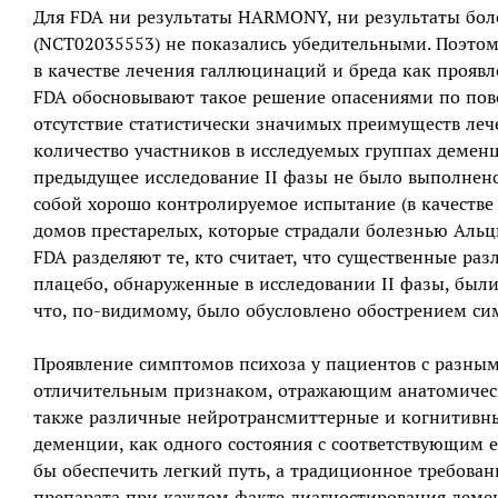
Для FDA ни результаты HARMONY, ни результаты бол
(NCT02035553) не показались убедительными. Поэтом
в качестве лечения галлюцинаций и бреда как прояв
FDA обосновывают такое решение опасениями по пов
отсутствие статистически значимых преимуществ ле
количество участников в исследуемых группах деменци
предыдущее исследование II фазы не было выполнен
собой хорошо контролируемое испытание (в качеств
домов престарелых, которые страдали болезнью Альцг
FDA разделяют те, кто считает, что существенные р
плацебо, обнаруженные в исследовании II фазы, был
что, по-видимому, было обусловлено обострением си
Проявление симптомов психоза у пациентов с разны
отличительным признаком, отражающим анатомическ
также различные нейротрансмиттерные и когнитивны
деменции, как одного состояния с соответствующим
бы обеспечить легкий путь, а традиционное требова
препарата при каждом факте диагностирования деме