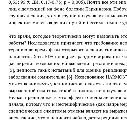
0,35; 95 % ДИ, 0,17-0,73; р = 0,005). Почти все эти 
лиц с деменцией на фоне болезни Паркинсона. Побо
группах лечения, хотя в группе получавших пимавансе
инфекции мочевыводящих путей и бессимптомное уд
Что врачи, которые теоретически могут назначить это
работы? Исследователи признают, что требование не
терапию во время фазы открытого лечения снизило 
пациентов. Хотя FDA поощряет рандомизированные и
расширения возможностей выявления различий между
[5], ценность таких испытаний для оценки рецидив
заболеваний сомнительна [6]. Исследование HARMONY 
может возникнуть у клиницистов: окажется ли этот 
выраженной симптоматикой и никогда не получавших
Нельзя предположить, что эффект отмены лечения вс
начала, потому что и неспецифические (как например
специфические симптомы отмены влияют на выраженн
впечатление, что у пациента наблюдается рецидив пс