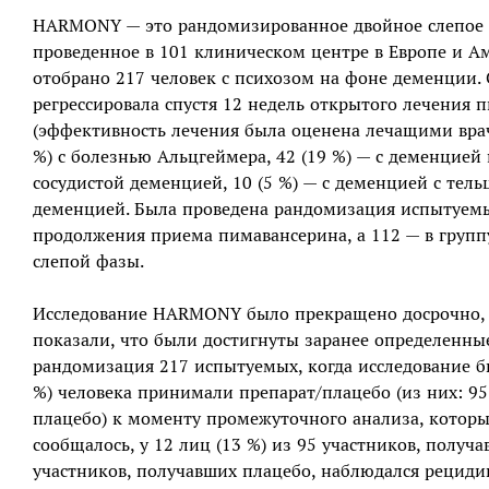
HARMONY — это рандомизированное двойное слепое и
проведенное в 101 клиническом центре в Европе и А
отобрано 217 человек с психозом на фоне деменции.
регрессировала спустя 12 недель открытого лечения 
(эффективность лечения была оценена лечащими врач
%) с болезнью Альцгеймера, 42 (19 %) — с деменцией 
сосудистой деменцией, 10 (5 %) — с деменцией с тель
деменцией. Была проведена рандомизация испытуемы
продолжения приема пимавансерина, а 112 — в группу
слепой фазы.
Исследование HARMONY было прекращено досрочно, 
показали, что были достигнуты заранее определенны
рандомизация 217 испытуемых, когда исследование бы
%) человека принимали препарат/плацебо (из них: 95
плацебо) к моменту промежуточного анализа, которы
сообщалось, у 12 лиц (13 %) из 95 участников, получа
участников, получавших плацебо, наблюдался рециди