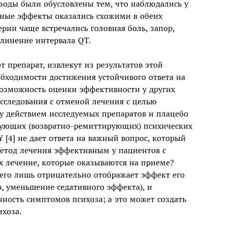
эпизоды были обусловлены тем, что наблюдались у
чные эффекты оказались схожими в обеих
рин чаще встречались головная боль, запор,
линение интервала QT.
т препарат, извлекут из результатов этой
обходимости достижения устойчивого ответа на
возможность оценки эффективности у других
сследования с отменой лечения с целью
 действием исследуемых препаратов и плацебо
ирующих (возвратно-ремиттирующих) психических
[4] не дает ответа на важный вопрос, который
метод лечения эффективным у пациентов с
 лечение, которые оказываются на приеме?
его лишь отрицательно отображает эффект его
, уменьшение седативного эффекта), и
ость симптомов психоза; а это может создать
ихоза.