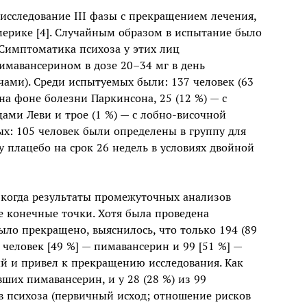
сследование III фазы с прекращением лечения,
мерике [4]. Случайным образом в испытание было
 Симптоматика психоза у этих лиц
пимавансерином в дозе 20–34 мг в день
ами). Среди испытуемых были: 137 человек (63
на фоне болезни Паркинсона, 25 (12 %) — с
цами Леви и трое (1 %) — с лобно-височной
х: 105 человек были определены в группу для
 плацебо на срок 26 недель в условиях двойной
когда результаты промежуточных анализов
е конечные точки. Хотя была проведена
ло прекращено, выяснилось, что только 194 (89
 человек [49 %] — пимавансерин и 99 [51 %] —
й и привел к прекращению исследования. Как
вших пимавансерин, и у 28 (28 %) из 99
в психоза (первичный исход; отношение рисков