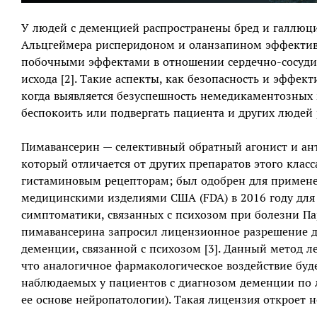
У людей с деменцией распространены бред и галлюцин
Альцгеймера рисперидоном и оланзапином эффективн
побочными эффектами в отношении сердечно-сосуди
исхода [2]. Такие аспекты, как безопасность и эффек
когда выявляется безуспешность немедикаментозных
беспокоить или подвергать пациента и других людей 
Пимавансерин — селективный обратный агонист и ан
который отличается от других препаратов этого кла
гистаминовым рецепторам; был одобрен для примен
медицинскими изделиями США (FDA) в 2016 году для
симптоматики, связанных с психозом при болезни Па
пимавансерина запросил лицензионное разрешение д
деменции, связанной с психозом [3]. Данный метод л
что аналогичное фармакологическое воздействие буд
наблюдаемых у пациентов с диагнозом деменции по 
ее основе нейропатологии). Такая лицензия откроет