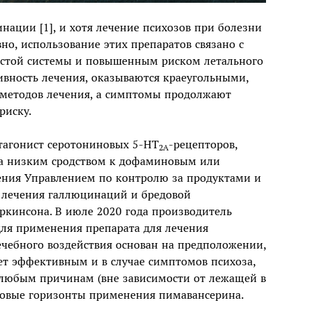
ации [1], и хотя лечение психозов при болезни
о, использование этих препаратов связано с
стой системы и повышенным риском летального
тивность лечения, оказываются краеугольными,
 методов лечения, а симптомы продолжают
риску.
тагонист серотониновых 5-HT
-рецепторов,
2A
сса низким сродством к дофаминовым или
ения Управлением по контролю за продуктами и
 лечения галлюцинаций и бредовой
ркинсона. В июле 2020 года производитель
ля применения препарата для лечения
ечебного воздействия основан на предположении,
ет эффективным и в случае симптомов психоза,
любым причинам (вне зависимости от лежащей в
 новые горизонты применения пимавансерина.