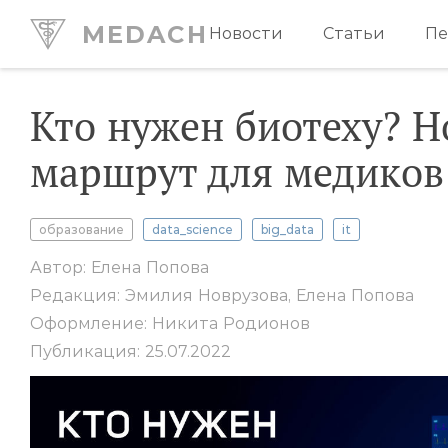
MEDACH
Новости
Статьи
Пе
Кто нужен биотеху? 
маршрут для медиков 
образование
data_science
big_data
it
Автор: Елена Попова
Редакция: Эмилия Новрузова, Елена Попова
Оформление: Никита Родионов
Публикация: 25.07.2022