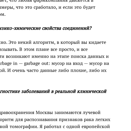
чает, что любая фармкомпания движется в
меры, что это сработало, и если это будет
ом.
изико-химические свойства соединений?
жно. Это некий алгоритм, в который вы кидаете
зывать. В этом плане все просто, и все
ти возникают именно на этапе поиска данных и
rbage in — garbage out: мусор на вход — мусор на
ой. И очень часто данные либо плохие, либо их
агностике заболеваний в реальной клинической
дравоохранения Москвы занимаются лучевой
горитм для распознавания признаков рака легких
ой томографии. Я работал с одной европейской