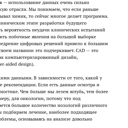
тв — использование данных очень сильно
кую отрасли. Мы понимаем, что если раньше
ывал химик, то сейчас многое делает программа.
линическом этапе разработки будущего
ть вероятность неудачи клинических испытаний
едить побочные явления на большой выборке
внедрение цифровых решений привело к большим
своем названии это подчеркивает. CAD — это
как компьютеризированный дизайн,
r-aided design).
кими данными. В зависимости от того, какой у
е рекомендации. Если есть данные осмотра и
гностике. Чем больше мы лезем вглубь, тем более
еру, для онкологии, потому что под
ается большое количество нозологий различного
 подбираем лечение, наиболее подходящее
блемы, основываясь на анализе довольно