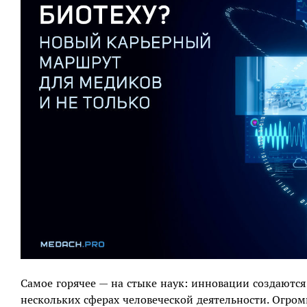
Самое горячее — на стыке наук: инновации создаютс
нескольких сферах человеческой деятельности. Огро