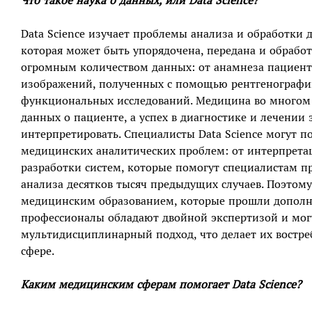
Что такое наука о данных, или Data Science?
Data Science изучает проблемы анализа и обработки
которая может быть упорядочена, передана и обработ
огромным количеством данных: от анамнеза пациент
изображений, полученных с помощью рентгенографи
функциональных исследований. Медицина во многом 
данных о пациенте, а успех в диагностике и лечении
интерпретировать. Специалисты Data Science могут 
медицинских аналитических проблем: от интерпретац
разработки систем, которые помогут специалистам п
анализа десятков тысяч предыдущих случаев. Поэтому
медицинским образованием, которые прошли дополнит
профессионалы обладают двойной экспертизой и могу
мультидисциплинарный подход, что делает их востр
сфере.
Каким медицинским сферам помогает Data Science?