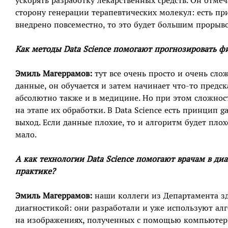
ускорять разработку лекарственных средств. Он отме
сторону генерации терапевтических молекул: есть при
внедрено повсеместно, то это будет большим прорыв
Как методы Data Science помогают прогнозировать ф
Эмиль Магеррамов:
тут все очень просто и очень сло
данные, он обучается и затем начинает что-то предска
абсолютно также и в медицине. Но при этом сложнос
на этапе их обработки. В Data Science есть принцип ga
выход. Если данные плохие, то и алгоритм будет плох
мало.
А как технологии Data Science помогают врачам в ди
практике?
Эмиль Магеррамов:
наши коллеги из Департамента з
диагностикой: они разработали и уже используют ал
на изображениях, полученных с помощью компьютерн