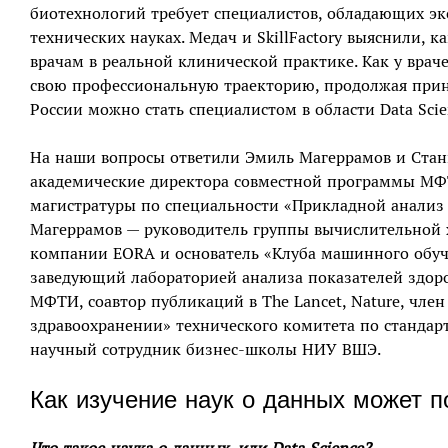
биотехнологий требует специалистов, обладающих эксп
технических науках. Медач и SkillFactory выяснили, ка
врачам в реальной клинической практике. Как у вра
свою профессиональную траекторию, продолжая прин
России можно стать специалистом в области Data Sc
На наши вопросы ответили Эмиль Магеррамов и Стани
академические директора совместной программы МФТИ
магистратуры по специальности «Прикладной анализ
Магеррамов — руководитель группы вычислительной
компании EORA и основатель «Клуба машинного обуч
заведующий лабораторией анализа показателей здор
МФТИ, соавтор публикаций в The Lancet, Nature, чле
здравоохранении» технического комитета по стандар
научный сотрудник бизнес-школы НИУ ВШЭ.
Как изучение наук о данных может 