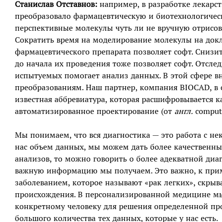
Станислав Отставнов:
например, в разработке лекарс
преобразовало фармацевтическую и биотехнологичес
перспективные молекулы чуть ли не вручную отрисов
Сократить время на моделирование молекулы на док
фармацевтического препарата позволяет софт. Снизи
до начала их проведения тоже позволяет софт. Отсл
испытуемых помогает анализ данных. В этой сфере 
преобразованиям. Наш партнер, компания BIOCAD, в 
известная аббревиатура, которая расшифровывается 
автоматизированное проектирование (от
англ.
compute
Мы понимаем, что вся диагностика — это работа с не
нас объем данных, мы можем дать более качественны
анализов, то можно говорить о более адекватной диа
важную информацию мы получаем. Это важно, к прим
заболеванием, которое называют «рак легких», скрыв
происхождения. В персонализированной медицине мы
конкретному человеку для решения определенной про
большого количества тех данных, которые у нас есть.