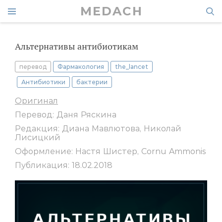
MEDACH
Альтернативы антибиотикам
перевод
Фармакология
the_lancet
Антибиотики
бактерии
Оригинал
Перевод: Даня Ряскина
Редакция: Диана Мавлютова, Николай
Лисицкий
Оформление: Настя Шистер, Cornu Ammonis
Публикация: 18.02.2018