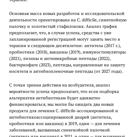
Основная масса новых разработок и исследовательской
деятельности ориентирована на C. difficile, синегнойную
палочку и золотистый стафилококк. Анализ график
предполагает, что, в случае успеха, средства с уже
запланированной регистрацией могут занять место в
терапии в следующем десятилетии: антитела (2017 г.),
пробиотики (2018), вакцины (2019), иммуностимуляторы
(2021), лизины и антимикробные пептиды (2022),
бактериофаги (2023), пептиды, направленные на защиту
носителя и антибиопленочные пептиды (от 2027 года).
С точки зрения действия на возбудителя, анализ
вероятности успеха предполагает, что если подборка
альтернатив антибиотикам будет адекватно
финансироваться, мы могли бы ожидать два новых
продукта для лечения C. difficile-ассоциированной и
антибиотикоассоциированной диарей (антитела,
пробиотики или вакцина) в 2019, один — для лечения
заболеваний, вызванных синегнойной палочкой
(антитела или вакцины) в 2021, и один — для вызванных