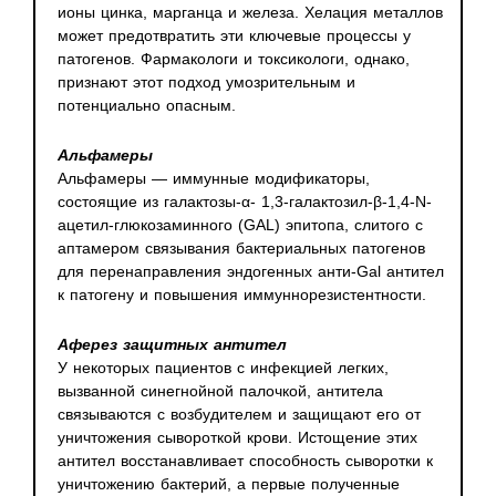
ионы цинка, марганца и железа. Хелация металлов
может предотвратить эти ключевые процессы у
патогенов. Фармакологи и токсикологи, однако,
признают этот подход умозрительным и
потенциально опасным.
Альфамеры
Альфамеры — иммунные модификаторы,
состоящие из галактозы-α- 1,3-галактозил-β-1,4-N-
ацетил-глюкозаминного (GAL) эпитопа, слитого с
аптамером связывания бактериальных патогенов
для перенаправления эндогенных анти-Gal антител
к патогену и повышения иммуннорезистентности.
Аферез защитных антител
У некоторых пациентов с инфекцией легких,
вызванной синегнойной палочкой, антитела
связываются с возбудителем и защищают его от
уничтожения сывороткой крови. Истощение этих
антител восстанавливает способность сыворотки к
уничтожению бактерий, а первые полученные