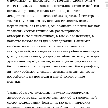
с помощью пептидов, препятствовали недостаточные
инвестиции, использование пептидов, которые не были
оптимизированы, и недостаточное развитие
лекарственной и клинической экспертизы. Несмотря на
то, что случившаяся неудача может создать плохие
перспективы для лечения, основанного на пептидах, как
терапевтической группы, мы рассматриваем
альтернативы антибиотикам, в том числе пептиды, в
качестве нового поля для исследований. Например,
опубликовано лишь шесть фармакологических
исследований, посвященных антимикробным пептидам
(два для плектазина, два для лантибиотиков, и два — для
других пептидов); а также, только два исследования по
безопасности, рассматривавших лизины, бактериофаги,
антимикробные пептиды, пептиды, направленных по
воздействию на носителя и антибиопленочные
пептиды.
Таким образом, имеющаяся научно-методическая
литература не располагает данными об установленной
сфере исследований. Большинство доклинических
характеристик альтернатив антибиотикам являются