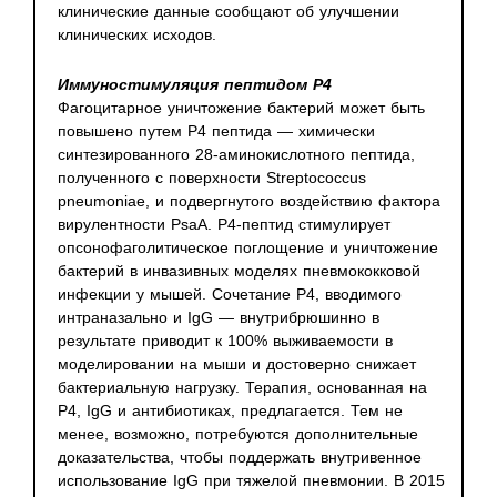
клинические данные сообщают об улучшении
клинических исходов.
Иммуностимуляция пептидом Р4
Фагоцитарное уничтожение бактерий может быть
повышено путем P4 пептида — химически
синтезированного 28-аминокислотного пептида,
полученного с поверхности Streptococcus
pneumoniae, и подвергнутого воздействию фактора
вирулентности PsaA. Р4-пептид стимулирует
опсонофаголитическое поглощение и уничтожение
бактерий в инвазивных моделях пневмококковой
инфекции у мышей. Сочетание P4, вводимого
интраназально и IgG — внутрибрюшинно в
результате приводит к 100% выживаемости в
моделировании на мыши и достоверно снижает
бактериальную нагрузку. Терапия, основанная на
P4, IgG и антибиотиках, предлагается. Тем не
менее, возможно, потребуются дополнительные
доказательства, чтобы поддержать внутривенное
использование IgG при тяжелой пневмонии. В 2015