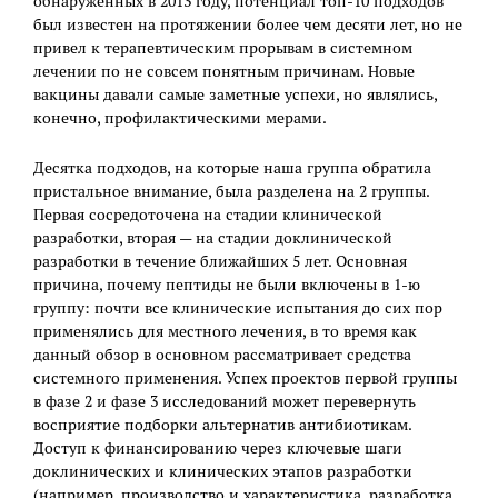
обнаруженных в 2013 году, потенциал топ-10 подходов
был известен на протяжении более чем десяти лет, но не
привел к терапевтическим прорывам в системном
лечении по не совсем понятным причинам. Новые
вакцины давали самые заметные успехи, но являлись,
конечно, профилактическими мерами.
Десятка подходов, на которые наша группа обратила
пристальное внимание, была разделена на 2 группы.
Первая сосредоточена на стадии клинической
разработки, вторая — на стадии доклинической
разработки в течение ближайших 5 лет. Основная
причина, почему пептиды не были включены в 1-ю
группу: почти все клинические испытания до сих пор
применялись для местного лечения, в то время как
данный обзор в основном рассматривает средства
системного применения. Успех проектов первой группы
в фазе 2 и фазе 3 исследований может перевернуть
восприятие подборки альтернатив антибиотикам.
Доступ к финансированию через ключевые шаги
доклинических и клинических этапов разработки
(например, производство и характеристика, разработка,