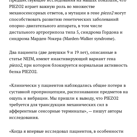
Предшествующие исследования на мышах показали, что
PIEZO2 играет важную роль во множестве
механосенсорных ответов, а мутации в гене
piezo
2
могут
способствовать развитию генетических заболеваний
опорно-двигательного аппарата, в том числе
дистального артрогрипоза типа 5, синдрома Гордона и
синдрома Марден-Уокера (Marden-Walker syndrome).
Два пациента (две девушки 9 и 19 лет), описанные в
статье NEJM, имеют инактивирующий вариант гена
piezo
2
, при котором блокируется нормальная активность
белка PIEZO2.
«Клинически у пациентов наблюдались общие потери в
суставной проприоцепции, распознавании предметов на
ощупь и вибрации. Мы пришли к выводу, что PIEZO2
требуется для трансдукции механических сил в
афферентные сенсорные терминалы», — пишут авторы
исследования.
«Когда я впервые исследовал пациентов, в особенности