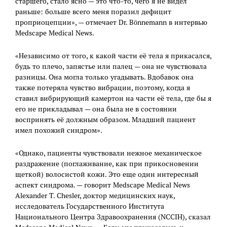
старшего, стало ясно — это что-то, чего я не видел
раньше: больше всего меня поразил дефицит
проприоцепции», — отмечает Dr. Bönnemann в интервью
Medscape Medical News.
«Независимо от того, к какой части её тела я прикасался,
будь то плечо, запястье или палец — она не чувствовала
разницы. Она могла только угадывать. Вдобавок она
также потеряла чувство вибрации, поэтому, когда я
ставил вибрирующий камертон на части её тела, где бы я
его не прикладывал — она была не в состоянии
воспринять её должным образом. Младший пациент
имел похожий синдром».
«Однако, пациенты чувствовали нежное механическое
раздражение (поглаживание, как при прикосновении
щеткой) волосистой кожи. Это еще один интересный
аспект синдрома. — говорит Medscape Medical News
Alexander T. Chesler, доктор медицинских наук,
исследователь Государственного Института
Национального Центра Здравоохранения (NCCIH), сказал