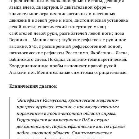
горизонтальный мелкокалиберный нистагм, девиация
языка влево, дизартрия. В двигательной сфере —
значительное ограничение активных и пассивных
движений в левой руке и ноге, дистоническая установка
левой кисти; спастический гипертонус мышц-
сгибателей левой руки, разгибателей левой ноги; поза
Верника — Манна слева; глубокие рефлексы с рук и ног
высокие, S>D, с расширенной рефлексогенной зоной,
патологические рефлексы Россолимо, Якобсона — Ласка,
Бабинского слева. Походка спастико-гемипаретическая.
Координационные пробы выполняет правой рукой.
Атаксии нет. Менингеальные симптомы отрицательные.
Клинический диагноз:
"Энцефалит Расмуссена, хроническое медленно-
прогрессирующее течение с преимущественным
поражением в лобно-височной области справа.
Гидроцефалия асимметричная D>S в стадии
декомпенсации. Порэнцефалические кисты правой
лобно-височной области. Симптоматическая