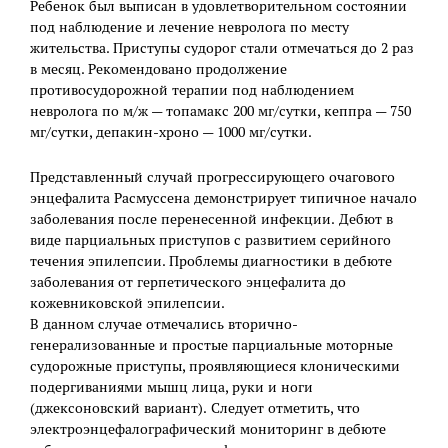
Ребенок был выписан в удовлетворительном состоянии
под наблюдение и лечение невролога по месту
жительства. Приступы судорог стали отмечаться до 2 раз
в месяц. Рекомендовано продолжение
противосудорожной терапии под наблюдением
невролога по м/ж — топамакс 200 мг/сутки, кеппра — 750
мг/сутки, депакин-хроно — 1000 мг/сутки.
Представленный случай прогрессирующего очагового
энцефалита Расмуссена демонстрирует типичное начало
заболевания после перенесенной инфекции. Дебют в
виде парциальных приступов с развитием серийного
течения эпилепсии. Проблемы диагностики в дебюте
заболевания от герпетического энцефалита до
кожевниковской эпилепсии.
В данном случае отмечались вторично-
генерализованные и простые парциальные моторные
судорожные приступы, проявляющиеся клоническими
подергиваниями мышц лица, руки и ноги
(джексоновский вариант). Следует отметить, что
электроэнцефалографический мониторинг в дебюте