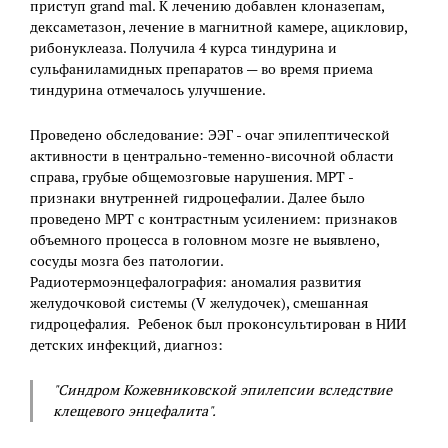
приступ grand mal. К лечению добавлен клоназепам,
дексаметазон, лечение в магнитной камере, ацикловир,
рибонуклеаза. Получила 4 курса тиндурина и
сульфаниламидных препаратов — во время приема
тиндурина отмечалось улучшение.
Проведено обследование: ЭЭГ - очаг эпилептической
активности в центрально-теменно-височной области
справа, грубые общемозговые нарушения. МРТ -
признаки внутренней гидроцефалии. Далее было
проведено МРТ с контрастным усилением: признаков
объемного процесса в головном мозге не выявлено,
сосуды мозга без патологии.
Радиотермоэнцефалография: аномалия развития
желудочковой системы (V желудочек), смешанная
гидроцефалия. Ребенок был проконсультирован в НИИ
детских инфекций, диагноз:
"Синдром Кожевниковской эпилепсии вследствие
клещевого энцефалита".