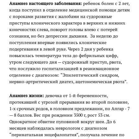
Анамнез настоящего заболевания:
ребенок болен с 2 лет,
когда поступил в отделение медицинской помощи детям
с пороками развития с жалобами на судорожные
приступы клонического характера в верхних и нижних
конечностях слева, поворот головы влево с потерей
сознания, но без депрессии дыхания. За неделю до
поступления впервые появились клонические
подергивания в левой руке. Через 2 дня у ребенка
повысилась температура тела до фебрильных цифр,
утром следующего дня — судорожный приступ, рвота,
что послужило госпитализацией в реанимационное
отделение с диагнозом: “Эпилептический синдром,
нервно-артритический диатез, ацетонемическая рвота”.
Анамнез жизни:
девочка от 1-й беременности,
протекавшей с угрозой прерывания во второй половине,
1-х срочных родов, в головном предлежании, по Апгар - 7
— 8 баллов. Вес при рождении 3500 г, рост 53 см.
Однократное обвитие пуповиной вокруг шеи. До 6
месяцев наблюдалась неврологом с диагнозом
“перинатальная энцефалопатия”, получала лечение по