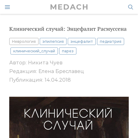
MEDACH
Клинический случай: Энцефалит Расмуссена
Неврология
эпилепсия
энцефалит
педиатрия
клинический_случай
парез
Автор: Никита Чуев
Редакция: Елена Бреславец
Публикация: 14.04.2018