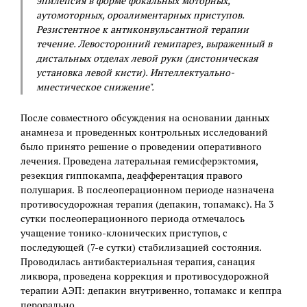
эпилепсия в форме фокальных моторных,
аутомоторных, ороалиментарных приступов.
Резистентное к антиконвульсантной терапии
течение. Левосторонний гемипарез, выраженный в
дистальных отделах левой руки (дистоническая
установка левой кисти). Интеллектуально-
мнестическое снижение".
После совместного обсуждения на основании данных
анамнеза и проведенных контрольных исследований
было принято решение о проведении оперативного
лечения. Проведена латеральная гемисферэктомия,
резекция гиппокампа, деафферентация правого
полушария. В послеоперационном периоде назначена
противосудорожная терапия (депакин, топамакс). На 3
сутки послеоперационного периода отмечалось
учащение тонико-клонических приступов, с
последующей (7-е сутки) стабилизацией состояния.
Проводилась антибактериальная терапия, санация
ликвора, проведена коррекция и противосудорожной
терапии АЭП: депакин внутривенно, топамакс и кеппра
перорально.