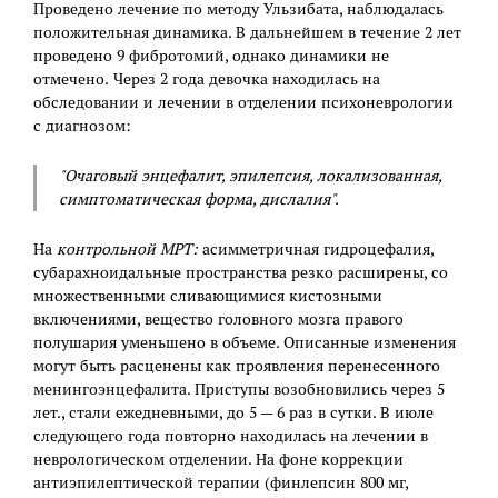
Проведено лечение по методу Ульзибата, наблюдалась
положительная динамика. В дальнейшем в течение 2 лет
проведено 9 фибротомий, однако динамики не
отмечено. Через 2 года девочка находилась на
обследовании и лечении в отделении психоневрологии
с диагнозом:
"Очаговый энцефалит, эпилепсия, локализованная,
симптоматическая форма, дислалия".
На
контрольной МРТ
:
асимметричная гидроцефалия,
субарахноидальные пространства резко расширены, со
множественными сливающимися кистозными
включениями, вещество головного мозга правого
полушария уменьшено в объеме. Описанные изменения
могут быть расценены как проявления перенесенного
менингоэнцефалита. Приступы возобновились через 5
лет., стали ежедневными, до 5 — 6 раз в сутки. В июле
следующего года повторно находилась на лечении в
неврологическом отделении. На фоне коррекции
антиэпилептической терапии (финлепсин 800 мг,