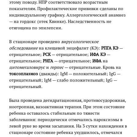
этому поводу. НПР соответствовало возрастным
показателям. Профилактические прививки сделаны по
индивидуальному графику. Аллергологический анамнез
— на гордокс (отек Квинке). Наследственность не
отягощена по эпилепсии.
В стационаре проведено
вирусологическое
обследование
на клещевой энцефалит (КЭ):
РПГА КЭ
—
отрицательное;
РСК
— отрицательное;
ИФА КЭ
—
отрицательное;
РНГА
— отрицательное;
ИФА
на
цитомегаловирус
и
герпес
— отрицательные. Кровь на
токсоплазмоз
(дважды): IgM — положительный; IgG —
отрицательный; IgM — слабо положительный; IgG —
отрицательный.
Была проведена дегидратационная, противосудорожная,
ноотропная, вазоактивная терапия. При этом состояние
ребенка оставалось стабильным по тяжести
заболевания: периодически отмечались пароксизмы в
левой руке во время засыпания. На 3 сутки нахождения в
стационаре состояние ребенка ухудшилось, отмечался