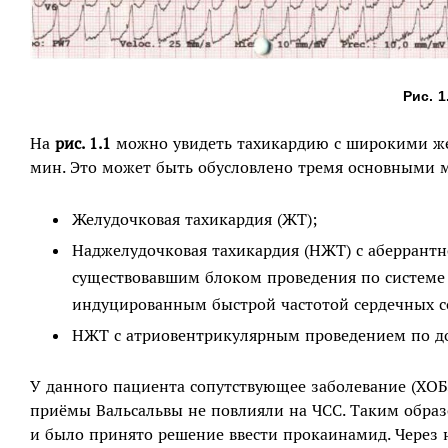
Рис. 1
На
рис. 1.1
можно увидеть тахикардию с широкими же
мин. Это может быть обусловлено тремя основными 
Желудочковая тахикардия (ЖТ);
Наджелудочковая тахикардия (НЖТ) с аберрантн
существовавшим блоком проведения по системе
индуцированным быстрой частотой сердечных 
НЖТ с атриовентрикулярным проведением по д
У данного пациента сопутствующее заболевание (ХОБ
приёмы Вальсальвы не повлияли на ЧСС. Таким образ
и было принято решение ввести прокаинамид. Через н