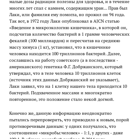
малые дозы радиации полезны для здоровья, и в течение
многих лет спал с камнем, содержащим уран... Прав был
Лаки, или фамилия ему помогла, но прожил он 94 года.
Так вот, в 1972 году Лаки опубликовал в AJCN статью
«Введение в микроэкологию кишечника», в которой он,
подсчитав количество бактерий в 1 грамме человеческих
фекалий (100 миллиардов) и пересчитав на среднюю
массу химуса (1 кг), установил, что в кишечнике
человека находится 100 триллионов бактерий. Далее,
сославшись на работу советского (а в последствии -
американского) генетика Ф.Г. Добржанского, который
утверждал, что в теле человека 10 триллионов клеток
(источник этих данных Добржанский не указывает),
Лаки заявил, что на 1 клетку нашего тела приходится 10
бактерий. Подхваченное массами и многократно
повторенное, это положение стало некой догмой.
Конечно же, данную информацию неоднократно
пытались перепроверить, что приводило к новым, порой
противоречивым данным: у одних получалось, что
соотношение «микробы:человек» - 1:1, у других - даже