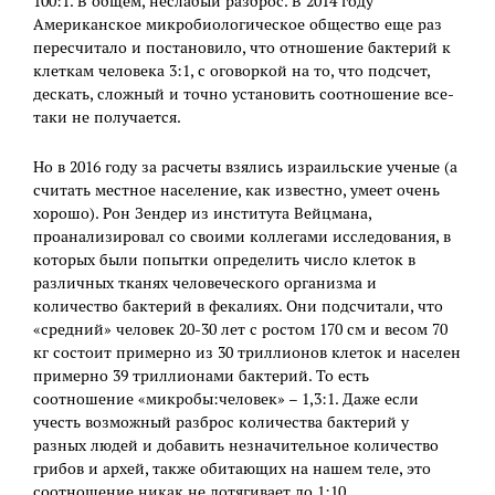
100:1. В общем, неслабый разброс. В 2014 году
Американское микробиологическое общество еще раз
пересчитало и постановило, что отношение бактерий к
клеткам человека 3:1, с оговоркой на то, что подсчет,
дескать, сложный и точно установить соотношение все-
таки не получается.
Но в 2016 году за расчеты взялись израильские ученые (а
считать местное население, как известно, умеет очень
хорошо). Рон Зендер из института Вейцмана,
проанализировал со своими коллегами исследования, в
которых были попытки определить число клеток в
различных тканях человеческого организма и
количество бактерий в фекалиях. Они подсчитали, что
«средний» человек 20-30 лет с ростом 170 см и весом 70
кг состоит примерно из 30 триллионов клеток и населен
примерно 39 триллионами бактерий. То есть
соотношение «микробы:человек» – 1,3:1. Даже если
учесть возможный разброс количества бактерий у
разных людей и добавить незначительное количество
грибов и архей, также обитающих на нашем теле, это
соотношение никак не дотягивает до 1:10.