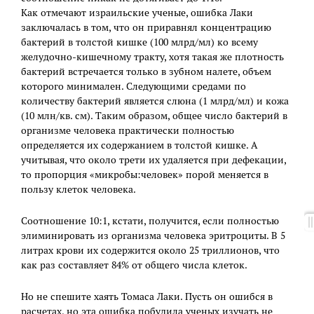
Как отмечают израильские ученые, ошибка Лаки
заключалась в том, что он приравнял концентрацию
бактерий в толстой кишке (100 млрд/мл) ко всему
желудочно-кишечному тракту, хотя такая же плотность
бактерий встречается только в зубном налете, объем
которого минимален. Следующими средами по
количеству бактерий является слюна (1 млрд/мл) и кожа
(10 млн/кв. см). Таким образом, общее число бактерий в
организме человека практически полностью
определяется их содержанием в толстой кишке. А
учитывая, что около трети их удаляется при дефекации,
то пропорция «микробы:человек» порой меняется в
пользу клеток человека.
Соотношение 10:1, кстати, получится, если полностью
элиминировать из организма человека эритроциты. В 5
литрах крови их содержится около 25 триллионов, что
как раз составляет 84% от общего числа клеток.
Но не спешите хаять Томаса Лаки. Пусть он ошибся в
расчетах, но эта ошибка побудила ученых изучать не