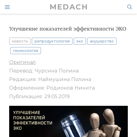
MEDACH
Улучшение показателей эффективности ЭКО
новость
репродуктология
эко
акушерство
гинекология
Оригинал
Перевод: Чурсина Полина
Редакция: Наймушина Полина
Оформление: Родионов Никита
Публикация: 29.05.2019