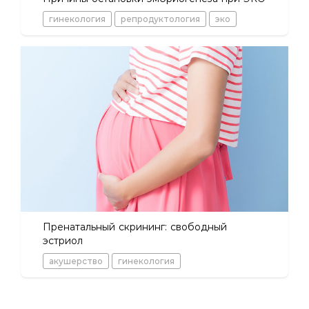
гинекология
репродуктология
эко
Пренатальный скрининг: свободный
эстриол
акушерство
гинекология