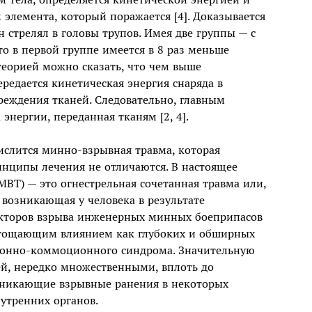
 элемента, который поражается [4]. Доказывается
 стрелял в головы трупов. Имея две группы — с
о в первой группе имеется в 8 раз меньше
 теорией можно сказать, что чем выше
ередается кинетическая энергия снаряда в
реждения тканей. Следовательно, главным
энергии, переданная тканям [2, 4].
ислится минно-взрывная травма, которая
инципы лечения не отличаются. В настоящее
МВТ) — это огнестрельная сочетанная травма или,
 возникающая у человека в результате
кторов взрыва инженерных минных боеприпасов
ягощающим влиянием как глубоких и обширных
зионно-коммоционного синдрома. Значительную
ей, нередко множественными, вплоть до
оникающие взрывные ранения в некоторых
утренних органов.