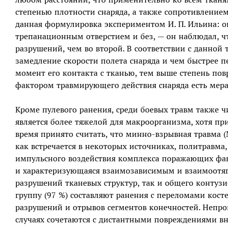
степенью плотности снаряда, а также сопротивлением
данная формулировка экспериментом И. П. Ильина: он
трепанационным отверстием и без, — он наблюдал, чт
разрушений, чем во второй. В соответствии с данной
замедление скорости полета снаряда и чем быстрее п
момент его контакта с тканью, тем выше степень пов
фактором травмирующего действия снаряда есть мера 
Кроме пулевого ранения, среди боевых травм также ч
является более тяжелой для макроорганизма, хотя пр
время принято считать, что минно-взрывная травма (
как встречается в некоторых источниках, политравма,
импульсного воздействия комплекса поражающих фа
и характеризующаяся взаимозависимым и взаимоот
разрушений тканевых структур, так и общего конту
группу (97 %) составляют ранения с переломами кост
разрушений и отрывов сегментов конечностей. Непр
случаях сочетаются с дистантными повреждениями вн