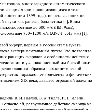
е патронов, многозарядного автоматического
рачивающихся или сплющивающихся в теле
ой конвенции 1899 года), не оставляющих ни
й науки как раневая баллистика [4]. Виды
низкоскоростные до 300 м/с (ПМ; 9мм),
скоростные 750–1200 м/с (АК-74; 5,45 мм) [1].
ой хирург, первым в России стал изучать
овека экспериментальным путем. Это позволило
ния ранящих снарядов и особенности действия
исследований и уже накопленный им боевой опыт
нарядов главным образом с их кинетической
актеристик поражающего элемента и физических
стижением XIX века, давшего огромный задел на
дили В. И. Павлов, В. А. Тилле, И. П. Ильин,
 Согласно ей, разрушающее действие снаряда на
 тела, определяется кинетической энергией и