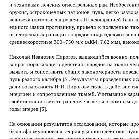
и техниками лечения огнестрельных ран. Изобретени
оружия, остроконечных патронов, пуль, легко разво
человека (которые запрещены III декларацией Гаагск
единого шанса противнику, привели к появлению тако
огнестрельных ранящих снарядов подразделяются на 
среднескоростные 300–750 м/с (АКМ; 7,62 мм), высоко
Николай Иванович Пирогов, выдающийся военно-полев
вопрос поражающего действия снарядов на ткани чел
выявить и сопоставить общие закономерности поведе
пуль разного калибра [3]. Результаты проведенных 
дали возможность Н. И. Пирогову связать действие с
энергией и сопротивлением тканей. Учитывание хар
свойств ткани в месте ранения является огромным до
годы вперед [3].
На основании результатов исследований, которые прово
была сформулирована теория ударного действия пули.
любом расстоянии, что применительно ко всем тканям