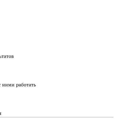
ьтатов
с ними работать
я