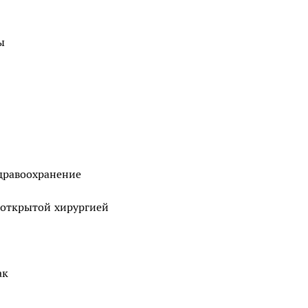
ы
здравоохранение
 открытой хирургией
ак