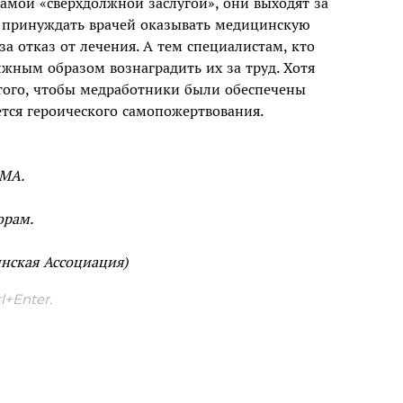
самой «сверхдолжной заслугой», они выходят за
я принуждать врачей оказывать медицинскую
а отказ от лечения. А тем специалистам, кто
лжным образом вознаградить их за труд. Хотя
 того, чтобы медработники были обеспечены
ется героического самопожертвования.
ВМА.
орам.
инская Ассоциация)
+Enter.