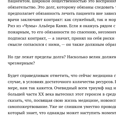
пациентом. Широкой общественностью это воспринима
обязательство. Это долг, которому обязаны следовать
предполагает обязанность лечить пациента вне зависи
врачи заключают контракт: как служебный, так и мо
Риэ из «Чумы» Альбера Камю. Если я окажусь рядом
пожарным, то его обязанности по спасению, несомнен
подписал контракт, — а значит, принял на себя риски
смысле согласился с ними, — он также должным обра
Но где лежат пределы долга? Насколько велик должен
чрезмерным?
Будет справедливым отметить, что сейчас медицина с
случае, в условиях достаточного количества ресурсо
мере, нам так кажется. Очевидный всем триумф над
большей части ХХ века вытеснил этот героизм в сред
сказать, что, посвящая свою жизнь медицине, новоис
самопожертвование. Уже не слишком уместно проводи
который знает, что однажды может наступить момент,