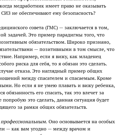
 когда медработник имеет право не оказывать
СИЗ не обеспечивают ему безопасность?
дицинского совета (ГМС) — заключается в том,
ной задачей. Это пример парадигмы того, что
озитивным обязательством. Широко признано,
зательствами — позитивными в том смысле, что
твие. Например, если я вижу, как младенец
обого риска для себя, то я обязан это сделать.
случае отказа. Это наглядный пример общих
отношений между спасателем и спасаемым. Кроме
ными. Но если я не умею плавать и вижу ребенка,
я обязанность его спасать, так это влечет за
е попробую это сделать, данная ситуация будет
одящего за рамки общих обязательств.
я
профессиональным
. Оно основывается на особых
ли — как вам угодно — между врачом и