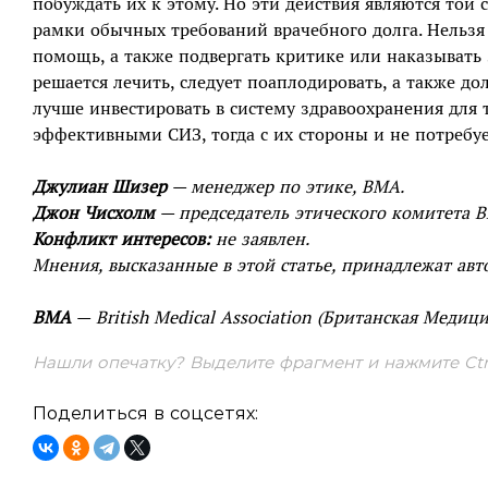
побуждать их к этому. Но эти действия являются той 
рамки обычных требований врачебного долга. Нельз
помощь, а также подвергать критике или наказывать з
решается лечить, следует поаплодировать, а также до
лучше инвестировать в систему здравоохранения для
эффективными СИЗ, тогда с их стороны и не потребу
Джулиан Шизер
— менеджер по этике, BMA.
Джон Чисхолм
— председатель этического комитета 
Конфликт интересов:
не заявлен.
Мнения, высказанные в этой статье, принадлежат авт
BMA
— British Medical Association (Британская Медиц
Нашли опечатку? Выделите фрагмент и нажмите Ctrl
Поделиться в соцсетях: