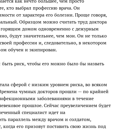
ется как нечто большее, чем просто
 те, кто выбрал профессию врача. Он
мости от характера его болезни. Проще говоря,
ральный. Образцом можно считать труд доктора
 с горящим домом одновременно с дежурным
но, будут значительнее, чем мои. Он не только
 своей профессии и, следовательно, в некотором
зом обучен и экипирован.
 быть риск, чтобы его можно было бы назвать
тала сферой с низким уровнем риска, во всяком
в. Времена чумных докторов прошли — по крайней
 инфекционными заболеваниями в течение
невековое прошлое. Сейчас преувеличением будет
печенный специалист идет на
ть параллель между врачом и солдатом,
 когда его призовут поставить свою жизнь под