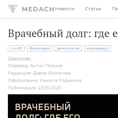
MEDACH
Новости
Статьи
Пе
Врачебный долг: где 
covid19
Философия
деонтология
коронавирус
Оригинал
Перевод: Антон Поснов
Редакция: Дарья Филатова
Оформление: Никита Родионов
Публикация: 23.05.2020