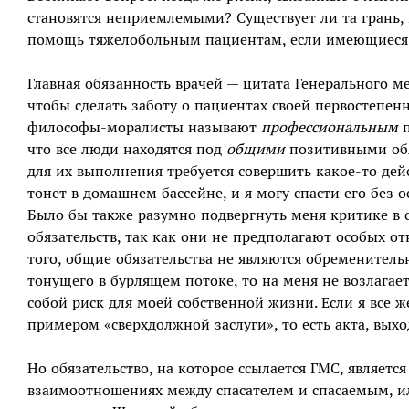
становятся неприемлемыми? Существует ли та грань,
помощь тяжелобольным пациентам, если имеющиеся 
Главная обязанность врачей — цитата Генерального ме
чтобы сделать заботу о пациентах своей первостепен
философы-моралисты называют
профессиональным
п
что все люди находятся под
общими
позитивными обя
для их выполнения требуется совершить какое-то дейс
тонет в домашнем бассейне, и я могу спасти его без ос
Было бы также разумно подвергнуть меня критике в 
обязательств, так как они не предполагают особых 
того, общие обязательства не являются обременитель
тонущего в бурлящем потоке, то на меня не возлагаетс
собой риск для моей собственной жизни. Если я все ж
примером «сверхдолжной заслуги», то есть акта, вых
Но обязательство, на которое ссылается ГМС, являетс
взаимоотношениях между спасателем и спасаемым, и