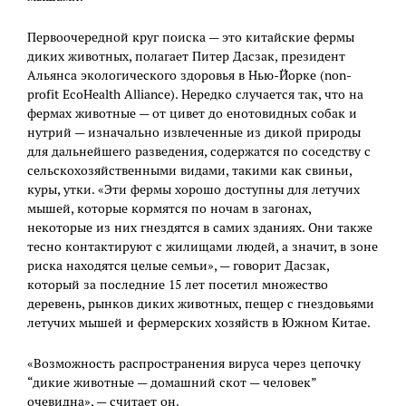
Первоочередной круг поиска — это китайские фермы
диких животных, полагает Питер Дасзак, президент
Альянса экологического здоровья в Нью-Йорке (non-
profit EcoHealth Alliance). Нередко случается так, что на
фермах животные — от цивет до енотовидных собак и
нутрий — изначально извлеченные из дикой природы
для дальнейшего разведения, содержатся по соседству с
сельскохозяйственными видами, такими как свиньи,
куры, утки. «Эти фермы хорошо доступны для летучих
мышей, которые кормятся по ночам в загонах,
некоторые из них гнездятся в самих зданиях. Они также
тесно контактируют с жилищами людей, а значит, в зоне
риска находятся целые семьи», — говорит Дасзак,
который за последние 15 лет посетил множество
деревень, рынков диких животных, пещер с гнездовьями
летучих мышей и фермерских хозяйств в Южном Китае.
«Возможность распространения вируса через цепочку
“дикие животные — домашний скот — человек”
очевидна», — считает он.