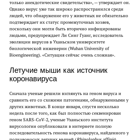
только анекдотические свидетельства», — утверждает он.
Однако вирус уже так широко распространился среди
людей, что обнаружение его у животных не обязательно
подтверждает их статус промежуточных хозяев,
поскольку они могли быть вторично инфицированы
людьми, предупреждает Ли Синг Гуанг, исследователь
эволюции вирусов в Уханьском университете
биологической инженерии (Wuhan University of
Bioengineering). «Ситуация сейчас очень сложная».
Летучие мыши как источник
коронавируса
Сначала ученые решили взглянуть на геном вируса и
сравнить его со схожими патогенами, обнаруженными у
других животных. В конце января, спустя несколько
недель после того, как был полностью секвенирован
геном SARS-CoV-2, ученые Уханьского института
вирусологии опубликовали в интернете полную
последовательность генома коронавируса, найденного у
подковоносых летучих мышей (
Rhinolophus affinis
)