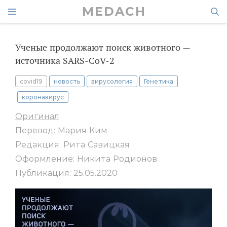
MEDACH
Ученые продолжают поиск животного —
источника SARS-CoV-2
covid19
новость
вирусология
Генетика
коронавирус
Оригинал
Перевод: Мария Ким
Редакция: Рита Савицкая
Оформление: Никита Родионов
Публикация: 25.05.2020