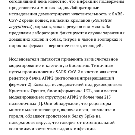
сегодняшний день известно, что инфекции подвержены
представители многих видов. Лабораторные
исследования демонстрируют чувствительность к SARS-
CoV-2 среди кошек, нильских крыланов (
Rousettus
aegyptiacus
), хорьков, макак-резусов и хомяков. За
пределами лаборатории фиксируются случаи заражения
домашних кошек и собак, тигров и львов в зоопарках и
норок на фермах — вероятнее всего, от людей.
Исследователи пытаются применять вычислительное
моделирование и клеточную биологию. Типичным
путем проникновения SARS-CoV-2 в клетки является
рецептор белка АПФ2 (ангиотензинпревращающий
фермент 2). Команда исследователей под руководством
Кристины Оренго, биоинформатика UCL, занимается
моделированием структуры АПФ2 у более чем 215
позвоночных [1]. Они обнаружили, что рецепторы
многих млекопитающих, включая овец, шимпанзе и
горилл, обладают сродством к белку Spike на
поверхности вируса, что говорит от потенциальной
восприимчивости этих видов к инфекции.