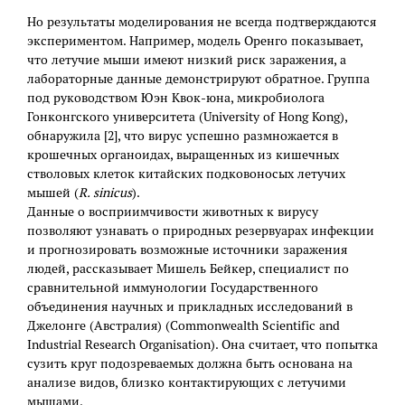
Но результаты моделирования не всегда подтверждаются
экспериментом. Например, модель Оренго показывает,
что летучие мыши имеют низкий риск заражения, а
лабораторные данные демонстрируют обратное. Группа
под руководством Юэн Квок-юна, микробиолога
Гонконгского университета (University of Hong Kong),
обнаружила [2], что вирус успешно размножается в
крошечных органоидах, выращенных из кишечных
стволовых клеток китайских подковоносых летучих
мышей (
R. sinicus
).
Данные о восприимчивости животных к вирусу
позволяют узнавать о природных резервуарах инфекции
и прогнозировать возможные источники заражения
людей, рассказывает Мишель Бейкер, специалист по
сравнительной иммунологии Государственного
объединения научных и прикладных исследований в
Джелонге (Австралия) (Commonwealth Scientific and
Industrial Research Organisation). Она считает, что попытка
сузить круг подозреваемых должна быть основана на
анализе видов, близко контактирующих с летучими
мышами.