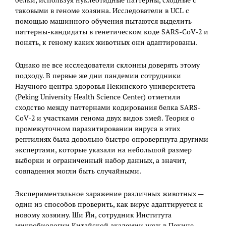
белки, используя нуклеотидные паттерны, сходные с
таковыми в геноме хозяина. Исследователи в UCL с
помощью машинного обучения пытаются выделить
паттерны-кандидаты в генетическом коде SARS-CoV-2 и
понять, к геному каких животных они адаптированы.
Однако не все исследователи склонны доверять этому
подходу. В первые же дни пандемии сотрудники
Научного центра здоровья Пекинского университета
(Peking University Health Science Center) отметили
сходство между паттернами кодирования белка SARS-
CoV-2 и участками генома двух видов змей. Теория о
промежуточном паразитировании вируса в этих
рептилиях была довольно быстро опровергнута другими
экспертами, которые указали на небольшой размер
выборки и ограниченный набор данных, а значит,
совпадения могли быть случайными.
Экспериментальное заражение различных животных —
один из способов проверить, как вирус адаптируется к
новому хозяину. Ши Йи, сотрудник Института
микробиологии Китайской академии наук в Пекине