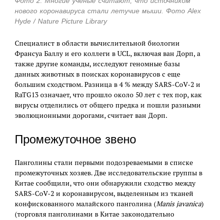
Фото 2. Многие ученые считают, что источником
нового коронавируса стали летучие мыши. Фото Alex
Hyde / Nature Picture Library
Специалист в области вычислительной биологии
Франсуа Баллу и его коллеги в UCL, включая ван Дорп, а
также другие команды, исследуют геномные базы
данных животных в поисках коронавирусов с еще
большим сходством. Разница в 4 % между SARS-CoV-2 и
RaTG13 означает, что прошло около 50 лет с тех пор, как
вирусы отделились от общего предка и пошли разными
эволюционными дорогами, считает ван Дорп.
Промежуточное звено
Панголины стали первыми подозреваемыми в списке
промежуточных хозяев. Две исследовательские группы в
Китае сообщили, что они обнаружили сходство между
SARS-CoV-2 и коронавирусом, выделенным из тканей
конфискованного малайского панголина (
Manis javanica
)
(торговля панголинами в Китае законодательно