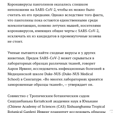
Коронавирусы панголинов оказались слишком
непохожими на SARS-CoV-2, чтобы их можно было
считать их его предками. Однако вследствие того факта,
что панголины пока остаются единственными среди
млекопитающих, помимо летучих мышей, носителями
коронавирусов, имеющих общие черты с SARS-CoV-2,
исключать их из кандидатов в промежуточные хозяева
не стоит.
Ученые пытаются найти сходные вирусы и у других
животных. Предок SARS-CoV-2 может скрываться в
лабораторных образцах различных тканей, говорит
Аарон Ирвинг, исследователь инфекционных болезней в
Медицинской школе Duke-NUS (Duke-NUS Medical
School) в Сингапуре. «Во многих лабораториях хранятся
замороженные образцы тканей», — утверждает он.
Совместно с Тропическим ботаническим садом
Сишуанбаньна Китайской академии наук в Юньнане
(Chinese Academy of Sciences (CAS) Xishuangbanna Tropical
Botanical Garden) Ирвинг планирует исследовать образцы