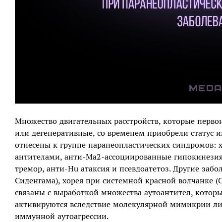
Множество двигательных расстройств, которые перво
или дегенеративные, со временем приобрели статус
отнесены к группе паранеопластических синдромов: 
антителами, анти-Ma2-ассоциированные гипокинезия 
тремор, анти-Hu атаксия и псевдоатетоз. Другие забол
Сиденгама), хорея при системной красной волчанке 
связаны с выработкой множества аутоантител, которы
активируются вследствие молекулярной мимикрии л
иммунной аутоагрессии.