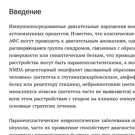
Введение
Иммуноопосредованные двигательные нарушения могу
аутоиммунных процессов. Известно, что классически
АФС могут приводить к двигательным аномалиям, одн
расширяющаяся группа синдромов, связанных с образ
поверхности или синаптическим белкам, что привод
расстройства могут быть паранеопластическими, а мог
NMDA-рецепторный энцефалит (вызванный образован
человека» (антитела к глутаматдекарбоксилазе, амф
белку или рецептору глицина), нейромиотонию (анти
миоклонуса-атаксии (антитела часто не выявляются) и
всем этим расстройствам с упором на клинико-иммун
основные стратегии лечения.
Паранеопластические неврологические заболевания 
опухоли, часто их проявление способствует диагности
симптомы прогрессируют быстрее, чем при невоспал