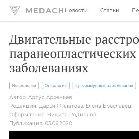
MEDACH
Новости
Статьи
Пе
Двигательные расстро
паранеопластических
заболеваниях
Неврология
Онкология
аутоиммунные_заболевания
Автор: Артур Арсеньев
Редакция: Дарья Филатова, Елена Бреславец
Оформление: Никита Родионов
Публикация: 05.06.2020