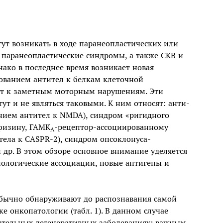
т возникать в ходе паранеопластических или
е паранеопластические синдромы, а также СКВ и
ако в последнее время возникает новая
ованием антител к белкам клеточной
ит к заметным моторным нарушениям. Эти
ут и не являться таковыми. К ним относят: анти-
ием антител к NMDA), синдром «ригидного
ифизину, ГАМК
-рецептор-ассоциированному
А
тела к CASPR-2), синдром опсоклонуса-
 др. В этом обзоре основное внимание уделяется
ологические ассоциации, новые антигены и
обычно обнаруживают до распознавания самой
ке онкопатологии (табл. 1). В данном случае
ительных дегенеративных заболеваниях; важным