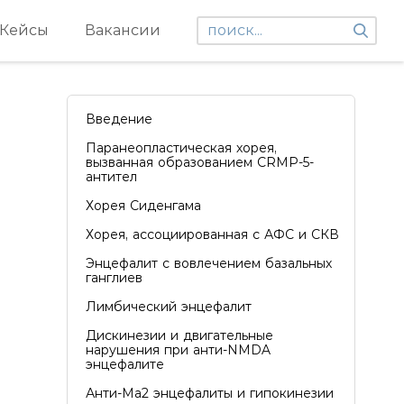
Кейсы
Вакансии
Введение
Паранеопластическая хорея,
вызванная образованием CRMP-5-
антител
Хорея Сиденгама
Хорея, ассоциированная с АФС и СКВ
Энцефалит с вовлечением базальных
ганглиев
Лимбический энцефалит
Дискинезии и двигательные
нарушения при анти-NMDA
энцефалите
Анти-Ma2 энцефалиты и гипокинезии