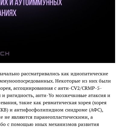
начально рассматривались как идиопатические
 иммуноопосредованных. Некоторые из них были
хорея, ассоциированная с анти-CV2/CRMP-5-
и ригидность, анти-Yo мозжечковые атаксия и
евания, такие как ревматическая хорея (хорея
(СКВ) и антифосфолипидном синдроме (АФС),
е не являются паранеопластическими, а
ибо с помощью иных механизмов развития