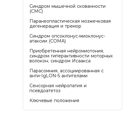
Синдром мышечной скованности
(СМС)
Паранеопластическая мозжечковая
дегенерация и тремор
Синдром опсоклонус-миоклонус-
атаксии (СОМА)
Приобретенная нейромиотония,
синдром гиперактивности моторных
волокон, синдром Исаакса
Парасомния, ассоциированная с
анти-IgLON-5 антителами
Сенсорная нейропатия и
псевдоатетоз
Ключевые положения