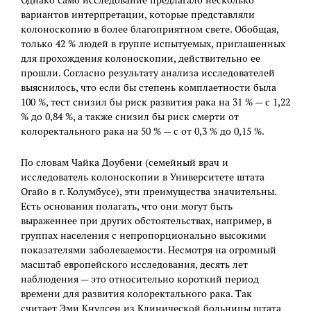
Однако само исследование предлагало несколько
вариантов интерпретации, которые представляли
колоноскопию в более благоприятном свете. Обобщая,
только 42 % людей в группе испытуемых, приглашенных
для прохождения колоноскопии, действительно ее
прошли. Согласно результату анализа исследователей
выяснилось, что если бы степень комплаетности была
100 %, тест снизил бы риск развития рака на 31 % — с 1,22
% до 0,84 %, а также снизил бы риск смерти от
колоректального рака на 50 % — с от 0,3 % до 0,15 %.
По словам Чайка Доубени (семейный врач и
исследователь колоноскопии в Университете штата
Огайо в г. Колумбусе), эти преимущества значительны.
Есть основания полагать, что они могут быть
выраженнее при других обстоятельствах, например, в
группах населения с непропорционально высокими
показателями заболеваемости. Несмотря на огромный
масштаб европейского исследования, десять лет
наблюдения — это относительно короткий период
времени для развития колоректального рака. Так
считает Эми Кнудсен из Клинической больницы штата