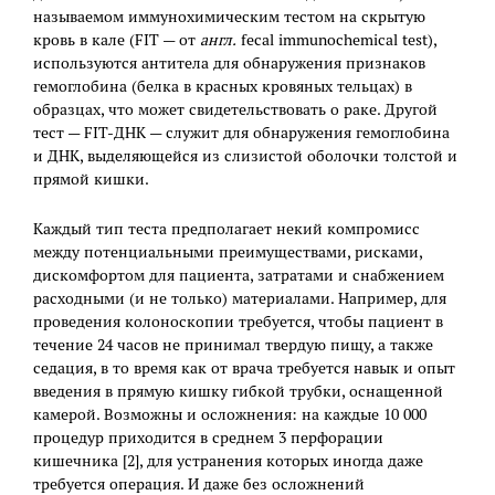
называемом иммунохимическим тестом на скрытую
кровь в кале (FIT — от
англ.
fecal immunochemical test),
используются антитела для обнаружения признаков
гемоглобина (белка в красных кровяных тельцах) в
образцах, что может свидетельствовать о раке. Другой
тест — FIT-ДНК — служит для обнаружения гемоглобина
и ДНК, выделяющейся из слизистой оболочки толстой и
прямой кишки.
Каждый тип теста предполагает некий компромисс
между потенциальными преимуществами, рисками,
дискомфортом для пациента, затратами и снабжением
расходными (и не только) материалами. Например, для
проведения колоноскопии требуется, чтобы пациент в
течение 24 часов не принимал твердую пищу, а также
седация, в то время как от врача требуется навык и опыт
введения в прямую кишку гибкой трубки, оснащенной
камерой. Возможны и осложнения: на каждые 10 000
процедур приходится в среднем 3 перфорации
кишечника [2], для устранения которых иногда даже
требуется операция. И даже без осложнений