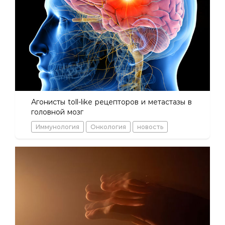
Агонисты toll-like рецепторов и метастазы в
головной мозг
Иммунология
Онкология
новость