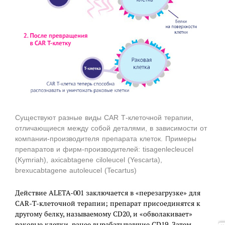
Существуют разные виды CAR Т-клеточной терапии,
отличающиеся между собой деталями, в зависимости от
компании-производителя препарата клеток. Примеры
препаратов и фирм-производителей: tisagenlecleucel
(Kymriah), axicabtagene ciloleucel (Yescarta),
brexucabtagene autoleucel (Tecartus)
Действие ALETA-001 заключается в «перезагрузке» для
CAR-Т-клеточной терапии; препарат присоединятся к
другому белку, называемому CD20, и «обволакивает»
раковые клетки, ранее вырабатывавшие CD19. Затем