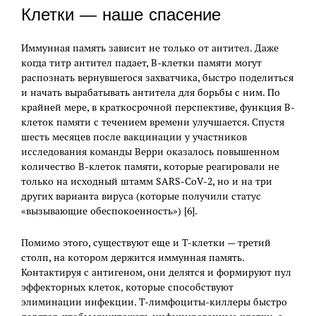
Клетки — наше спасение
Иммунная память зависит не только от антител. Даже
когда титр антител падает, В-клетки памяти могут
распознать вернувшегося захватчика, быстро поделиться
и начать вырабатывать антитела для борьбы с ним. По
крайней мере, в краткосрочной перспективе, функция В-
клеток памяти с течением времени улучшается. Спустя
шесть месяцев после вакцинации у участников
исследования команды Верри оказалось повышенном
количество В-клеток памяти, которые реагировали не
только на исходный штамм SARS-CoV-2, но и на три
других варианта вируса (которые получили статус
«вызывающие обеспокоенность») [6].
Помимо этого, существуют еще и Т-клетки — третий
столп, на котором держится иммунная память.
Контактируя с антигеном, они делятся и формируют пул
эффекторных клеток, которые способствуют
элиминации инфекции. Т-лимфоциты-киллеры быстро