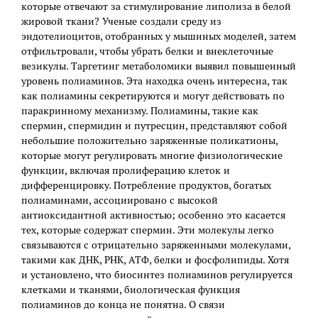
которые отвечают за стимулирование липолиза в белой
жировой ткани? Ученые создали среду из
эндотелиоцитов, отобранных у мышиных моделей, затем
отфильтровали, чтобы убрать белки и внеклеточные
везикулы. Таргетинг метаболомики выявил повышенный
уровень полиаминов. Эта находка очень интересна, так
как полиамины секретируются и могут действовать по
паракринному механизму. Полиамины, такие как
спермин, спермидин и путресцин, представляют собой
небольшие положительно заряженные поликатионы,
которые могут регулировать многие физиологические
функции, включая пролиферацию клеток и
дифференцировку. Потребление продуктов, богатых
полиаминами, ассоциировано с высокой
антиоксидантной активностью; особенно это касается
тех, которые содержат спермин. Эти молекулы легко
связываются с отрицательно заряженными молекулами,
такими как ДНК, РНК, АТФ, белки и фосфолипиды. Хотя
и установлено, что биосинтез полиаминов регулируется
клетками и тканями, биологическая функция
полиаминов до конца не понятна. О связи