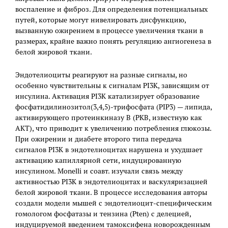
воспаление и фиброз. Для определения потенциальных
путей, которые могут нивелировать дисфункцию,
вызванную ожирением в процессе увеличения ткани в
размерах, крайне важно понять регуляцию ангиогенеза в
белой жировой ткани.
Эндотелиоциты реагируют на разные сигналы, но
особенно чувствительны к сигналам PI3K, зависящим от
инсулина. Активация PI3K катализирует образование
фосфатидилинозитол(3,4,5)-трифосфата (PIP3) — липида,
активирующего протеинкиназу B (PKB, известную как
AKT), что приводит к увеличению потребления глюкозы.
При ожирении и диабете второго типа передача
сигналов PI3K в эндотелиоцитах нарушена и ухудшает
активацию капиллярной сети, индуцированную
инсулином. Monelli и соавт. изучали связь между
активностью PI3K в эндотелиоцитах и васкуляризацией
белой жировой ткани. В процессе исследования авторы
создали модели мышей с эндотелиоцит-специфическим
гомологом фосфатазы и тензина (Pten) с делецией,
индуцируемой введением тамоксифена новорожденным