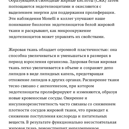
Образующиеся свободные жирные кислоты (СЖК) затем
поглощаются эндотелиоцитами и окисляются с
выделением энергии для поддержания пролиферации.
Эти наблюдения Monelli и коллег улучшают наше
понимание биологии эндотелиоцитов белой жировой
ткани и раскрывают, как микроокружение
эндотелиоцитов может управлять их свойствами.
Жировая ткань обладает огромной пластичностью: она
способна увеличиваться и уменьшаться в размерах в
период взросления организма. Здоровая белая жировая
ткань легко увеличивается в объеме и сохраняет депо
липидов в виде липидных капель, предотвращая
отложение липидов в других органах. Расширение ткани
тесно связано с ангиогенезом, при котором
эндотелиоциты пролиферируют и изменяются, образуя
новые кровеносные сосуды. Ожирение и
инсулинорезистентность часто связаны со снижением
плотности сосудов жировой ткани, что приводит к
снижению поступления кислорода и питательных
веществ. В результате функционально несостоятельная
жировая ткань демонстрирует неразрешенное