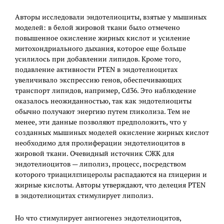
Авторы исследовали эндотелиоциты, взятые у мышиных
моделей: в белой жировой ткани было отмечено
повышенное окисление жирных кислот и усиление
митохондриального дыхания, которое еще больше
усилилось при добавлении липидов. Кроме того,
подавление активности PTEN в эндотелиоцитах
увеличивало экспрессию генов, обеспечивающих
транспорт липидов, например, Cd36. Это наблюдение
оказалось неожиданностью, так как эндотелиоциты
обычно получают энергию путем гликолиза. Тем не
менее, эти данные позволяют предположить, что у
созданных мышиных моделей окисление жирных кислот
необходимо для пролиферации эндотелиоцитов в
жировой ткани. Очевидный источник СЖК для
эндотелиоцитов — липолиз, процесс, посредством
которого триацилглицеролы распадаются на глицерин и
жирные кислоты. Авторы утверждают, что делеция PTEN
в эндотелиоцитах стимулирует липолиз.
Но что стимулирует ангиогенез эндотелиоцитов,