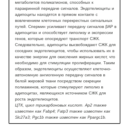
метаболитов поликатионов, способных к
паракринной передаче сигналов. Эндотелиоциты и
адипоциты находятся в прямом контакте с
вовлечением клеточных перекрестных сигнальных
путей. Спермин усиливает передачу сигналов βАР в
адипоцитах и ​​способствует липолизу и экспрессии
генов, которые опосредуют транспорт СЖК.
Следовательно, адипоциты высвобождают СЖК для
соседних эндотелиоцитов, чтобы использовать их в
качестве энергии для окисления жирных кислот, что
необходимо для стимуляции пролиферации. Таким
образом, эндотелиоциты осуществляют клеточно-
автономную ангиогенную передачу сигналов в
белой жировой ткани посредством секреции
полиаминов, которые стимулируют липолиз в
адипоцитах, являющихся источником СЖК для
роста эндотелиоцитов.
ЦТК, цикл трикарбоновых кислот. Ap2 также
известен как Fabp4; Fatp3 также известен как
Slc27a3; Pgc1b также известен как Ppargc1b.