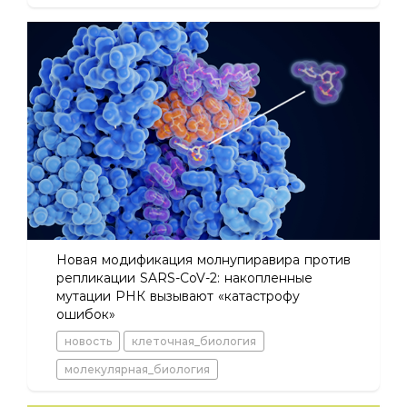
Новая модификация молнупиравира против
репликации SARS-CoV-2: накопленные
мутации РНК вызывают «катастрофу
ошибок»
новость
клеточная_биология
молекулярная_биология