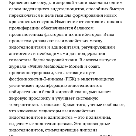
Кровеносные сосуды в жировой ткани выстланы одним
слоем неделящихся эндотелиоцитов, способных быстро
переключаться и делиться для формирования новых
кровеносных сосудов. Изменение от состояния покоя к
пролиферации обеспечивается балансом
проангиогенных факторов и их ингибиторов. Этим
процессом управляют взаимодействия между
эндотелиоцитами и адипоцитами, регулирующими
ангиогенез и необходимыми для поддержания
гомеостаза белой жировой ткани. В свежем выпуске
журнала
«Nature Metabolism»
Monelli и соавт.
продемонстрировали, что активация пути
фосфоинозитид-3-киназы (PI3K) в эндотелиоцитах
увеличивает пролиферацию эндотелиоцитов
избирательно в белой жировой ткани, уменьшает
жировую прослойку и улучшает системную
толерантность к глюкозе. Кроме того, ученые сообщают,
что ключевые медиаторы взаимодействия
эндотелиоцитов и адипоцитов — это полиамины,
выделяемые эндотелиоцитами. Это производные
эндотелиоцитов, стимулирующие липолиз.