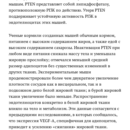
мышам. PTEN представляет собой липидфосфатазу,
противоположную PI3K по действию. Утеря PTEN
поддерживает устойчивую активность PI3K в
эндотелиоцитах этих мышей.
Ученые кормили созданных мышей обычным кормом,
питанием с высоким содержанием жиров, а также едой с
высоким содержанием сахарозы. Инактивация PTEN при
любом виде питания снижала массу тела и уменьшала
жировую прослойку; отмечался меньший средний
размер адипоцитов без существенных изменений в
других тканях. Экспериментальные мыши
продемонстрировали более чем двукратное увеличение
плотности сосудов как в висцеральном, так и в
подкожном депо белой жировой ткани; в бурой жировой
ткани увеличение было меньше. Распространение
эндотелиоцитов конкретно в белой жировой ткани
влияло на тело и метаболизм. Эти данные согласуются с
предыдущими исследованиями, в которых сообщалось,
что экспрессия VEGF-A, специфичная для адипоцитов,
приводит к усилению «сжигания» жировой ткани.