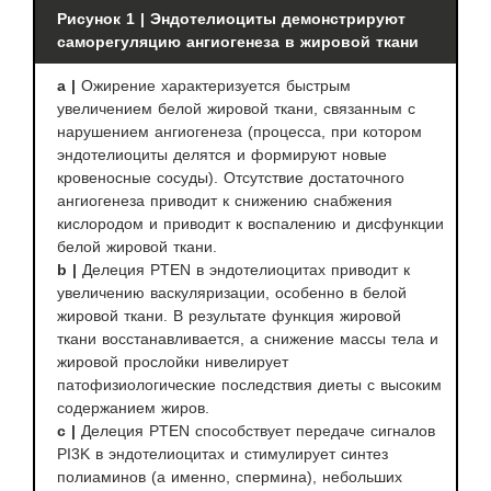
Рисунок 1 | Эндотелиоциты демонстрируют
саморегуляцию ангиогенеза в жировой ткани
а |
Ожирение характеризуется быстрым
увеличением белой жировой ткани, связанным с
нарушением ангиогенеза (процесса, при котором
эндотелиоциты делятся и формируют новые
кровеносные сосуды). Отсутствие достаточного
ангиогенеза приводит к снижению снабжения
кислородом и приводит к воспалению и дисфункции
белой жировой ткани.
b |
Делеция PTEN в эндотелиоцитах приводит к
увеличению васкуляризации, особенно в белой
жировой ткани. В результате функция жировой
ткани восстанавливается, а снижение массы тела и
жировой прослойки нивелирует
патофизиологические последствия диеты с высоким
содержанием жиров.
c |
Делеция PTEN способствует передаче сигналов
PI3K в эндотелиоцитах и стимулирует синтез
полиаминов (а именно, спермина), небольших