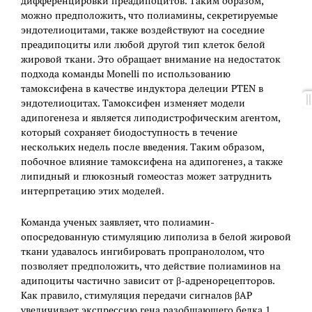
дифференцировки преадипоцитов. Таким образом,
можно предположить, что полиамины, секретируемые
эндотелиоцитами, также воздействуют на соседние
преадипоциты или любой другой тип клеток белой
жировой ткани. Это обращает внимание на недостаток
подхода команды Monelli по использованию
тамоксифена в качестве индуктора делеции PTEN в
эндотелиоцитах. Тамоксифен изменяет модели
адипогенеза и является липодистрофическим агентом,
который сохраняет биодоступность в течение
нескольких недель после введения. Таким образом,
побочное влияние тамоксифена на адипогенез, а также
липидный и глюкозный гомеостаз может затруднить
интерпретацию этих моделей.
Команда ученых заявляет, что полиамин-
опосредованную стимуляцию липолиза в белой жировой
ткани удавалось ингибировать пропранололом, что
позволяет предположить, что действие полиаминов на
адипоциты частично зависит от β-адренорецепторов.
Как правило, стимуляция передачи сигналов βАР
увеличивает экспрессию гена разобщающего белка 1