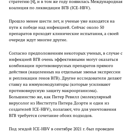
стратегию [4], и в том же году появилась Международная
коалиция по ликвидации ВГВ (ICE-HBV).
Прошло менее шести лет, и ученые уже находятся на
пути к победе над инфекцией. Сейчас около 50
препаратов проходят клинические испытания, а своей
очереди ждут многие другие.
Согласно предположениям некоторых ученых, в случае с
инфекцией ВГВ очень эффективными могут оказаться
комбинации противовирусных препаратов прямого
действия (нацеленных на отдельные звенья экспрессии
и репликации генов ВГВ). Другие исследователи делают
ставку на иммуномодуляторы (которые усиливают
противовирусную защиту макроорганизма).
Большинство же, как Питер Ревилл (молекулярный
вирусолог из Института Питера Доэрти и один из
создателей ICE-HBV), полагают, что для уничтожения
ВГВ требуется сочетание обоих подходов.
Под эгидой ICE-HBV в сентябре 2021 г. был проведен