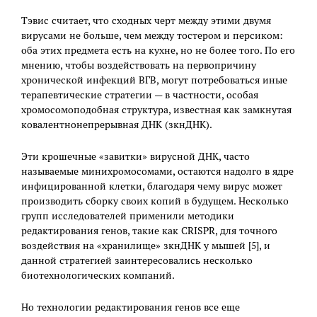
Тэвис считает, что сходных черт между этими двумя
вирусами не больше, чем между тостером и персиком:
оба этих предмета есть на кухне, но не более того. По его
мнению, чтобы воздействовать на первопричину
хронической инфекций ВГВ, могут потребоваться иные
терапевтические стратегии — в частности, особая
хромосомоподобная структура, известная как замкнутая
ковалентнонепрерывная ДНК (зкнДНК).
Эти крошечные «завитки» вирусной ДНК, часто
называемые минихромосомами, остаются надолго в ядре
инфицированной клетки, благодаря чему вирус может
производить сборку своих копий в будущем. Несколько
групп исследователей применили методики
редактирования генов, такие как CRISPR, для точного
воздействия на «хранилище» зкнДНК у мышей [5], и
данной стратегией заинтересовались несколько
биотехнологических компаний.
Но технологии редактирования генов все еще