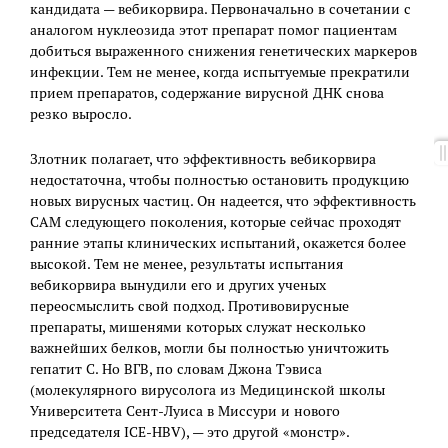
кандидата — вебикорвира. Первоначально в сочетании с
аналогом нуклеозида этот препарат помог пациентам
добиться выраженного снижения генетических маркеров
инфекции. Тем не менее, когда испытуемые прекратили
прием препаратов, содержание вирусной ДНК снова
резко выросло.
Злотник полагает, что эффективность вебикорвира
недостаточна, чтобы полностью остановить продукцию
новых вирусных частиц. Он надеется, что эффективность
CAM следующего поколения, которые сейчас проходят
ранние этапы клинических испытаний, окажется более
высокой. Тем не менее, результаты испытания
вебикорвира вынудили его и других ученых
переосмыслить свой подход. Противовирусные
препараты, мишенями которых служат несколько
важнейших белков, могли бы полностью уничтожить
гепатит С. Но ВГВ, по словам Джона Тэвиса
(молекулярного вирусолога из Медицинской школы
Университета Сент-Луиса в Миссури и нового
председателя ICE-HBV), — это другой «монстр».