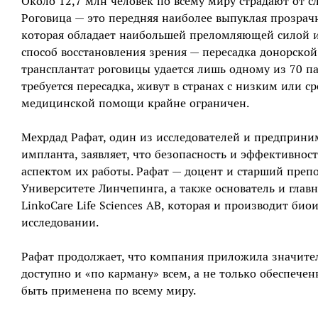
Около 12,7 млн человек по всему миру страдают от с
Роговица — это передняя наиболее выпуклая прозрачн
которая обладает наибольшей преломляющей силой из
способ восстановления зрения — пересадка донорской
трансплантат роговицы удается лишь одному из 70 па
требуется пересадка, живут в странах с низким или с
медицинской помощи крайне ограничен.
Мехрдад Рафат, один из исследователей и предприним
импланта, заявляет, что безопасность и эффективно
аспектом их работы. Рафат — доцент и старший пре
Университете Линчепинга, а также основатель и гл
LinkoCare Life Sciences AB, которая и производит б
исследовании.
Рафат продолжает, что компания приложила значите
доступно и «по карману»​ всем, а не только обеспеч
быть применена по всему миру.