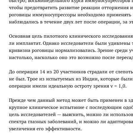
быстро; восьминедельного курса иммуносупрессоров в
чтобы предотвратить развитие реакции отторжения и
роговицы иммуносупрессоры необходимо применять в
наблюдались в течение двух лет после операции, за 
Основная цель пилотного клинического исследования 
ли имплантат. Однако исследователи были удивлены 
кривизна роговицы нормализовались. Зрение среди у
настолько, насколько оно это возможно после переса
До операции 14 из 20 участников страдали от слепот
не был. Трое из испытуемых из Индии, которые были
операции имели идеальную остроту зрения v = 1,0.
Прежде чем данный метод может быть применен в зд
крупное клиническое испытание с последующим одо
цель исследователей — выяснить, можно ли использов
спектра глазных заболеваний, и можно ли адаптирова
увеличения его эффективности.