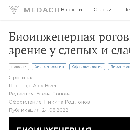
MEDACH
Новости
Статьи
Пе
Биоинженерная рогов
зрение у слепых и сл
новость
биотехнологии
Офтальмология
Биоинжен
Оригинал
Перевод: Alex Hiver
Редакция: Елена Попова
Оформление: Никита Родионов
Публикация: 24.08.2022