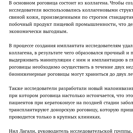
В основном роговица состоит из коллагена. Чтобы соз
исследователи воспользовались коллагеновыми стру
свиной кожи, произведенными по строгим стандартам
побочный продукт пищевой промышленности, что де
экономически выгодным.
В процессе создания имплантата исследователям уда
коллагена, в результате чего образовался прочный и
выдерживать манипуляции с ним и имплантацию в гла
роговицы необходимо осуществить в течение двух нед
биоинженерные роговицы могут храниться до двух ле
Также исследователи разработали новый малоинвазив
при котором роговица настолько истончается, что это
пациентов при кератоконусе на поздней стадии забо
трансплантируют донорскую роговицу, которую приши
проводится только в крупных клиниках.
Нил Лагали, руководитель исследовательской группы,