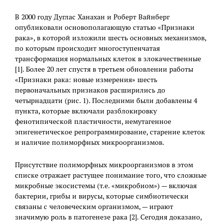
В 2000 году Дуглас Ханахан и Роберт Вайнберг
опубликовали основополагающую статью «Признаки
рака», в которой изложили шесть основных механизмов,
по которым происходит многоступенчатая
трансформация нормальных клеток в злокачественные
[1]. Более 20 лет спустя в третьем обновлении работы
«Признаки рака: новые измерения» шесть
первоначальных признаков расширились до
четырнадцати (рис. 1). Последними были добавлены 4
пункта, которые включали разблокировку
фенотипической пластичности, немутагенное
эпигенетическое репрограммирование, старение клеток
и наличие полиморфных микроорганизмов.
Присутствие полиморфных микроорганизмов в этом
списке отражает растущее понимание того, что сложные
микробные экосистемы (т.е. «микробиом») — включая
бактерии, грибы и вирусы, которые симбиотически
связаны с человеческим организмом, — играют
значимую роль в патогенезе рака [2]. Сегодня доказано,