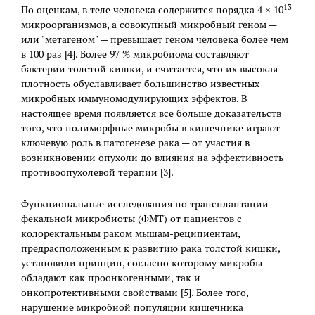
13
По оценкам, в теле человека содержится порядка 4 × 10
микроорганизмов, а совокупный микробный геном —
или "метагеном" — превышает геном человека более чем
в 100 раз [4]. Более 97 % микробиома составляют
бактерии толстой кишки, и считается, что их высокая
плотность обуславливает большинство известных
микробных иммуномодулирующих эффектов. В
настоящее время появляется все больше доказательств
того, что полиморфные микробы в кишечнике играют
ключевую роль в патогенезе рака — от участия в
возникновении опухоли до влияния на эффективность
противоопухолевой терапии [3].
Функциональные исследования по трансплантации
фекальной микробиоты (ФМТ) от пациентов с
колоректальным раком мышам-реципиентам,
предрасположенным к развитию рака толстой кишки,
установили принцип, согласно которому микробы
обладают как проонкогенными, так и
онкопротективными свойствами [5]. Более того,
нарушение микробной популяции кишечника