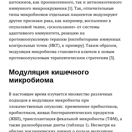
цитокинов, как проонкогенного, так и антионкогенного
иммунного микроокружения [1]. Так, отличительные
типы микробиомов отдельных пациентов модулируют
другие признаки рака, как например, воспаление в
опухолевой ткани, «ускользание» от системы
адаптивного иммунитета, реакцию на
противоопухолевую терапию [ингибиторами иммунных
контрольных точек (ИКТ), к примеру]. Таким образом,
модуляция микробиома становится ключом к новым
противоопухолевым терапевтическим стратегиям [3].
Модуляция кишечного
микробиома
В настоящее время изучается множество различных
подходов в модуляции микробиоты при
злокачественных опухолях: применение пребиотиков,
пробиотиков, живых биотерапевтических продуктов
(ЖБП), трансплантация фекальной микробиоты (ТФМ), а
также разнообразные диеты (таблица 1). Несмотря на
обилие доклинических данных о пользе модуляции