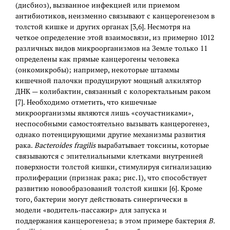
(дисбиоз), вызванное инфекцией или приемом
антибиотиков, неизменно связывают с канцерогенезом в
толстой кишке и других органах [3,6]. Несмотря на
четкое определение этой взаимосвязи, из примерно 1012
различных видов микроорганизмов на Земле только 11
определены как прямые канцерогены человека
(онкомикробы); например, некоторые штаммы
кишечной палочки продуцируют мощный алкилятор
ДНК — колибактин, связанный с колоректальным раком
[7]. Необходимо отметить, что кишечные
микроорганизмы являются лишь «соучастниками»,
неспособными самостоятельно вызывать канцерогенез,
однако потенцирующими другие механизмы развития
рака.
Bacteroides
fragilis
вырабатывает токсины, которые
связываются с эпителиальными клетками внутренней
поверхности толстой кишки, стимулируя сигнализацию
пролиферации (признак рака; рис.1), что способствует
развитию новообразований толстой кишки [6]. Кроме
того, бактерии могут действовать синергически в
модели «водитель-пассажир» для запуска и
поддержания канцерогенеза; в этом примере бактерия
B.