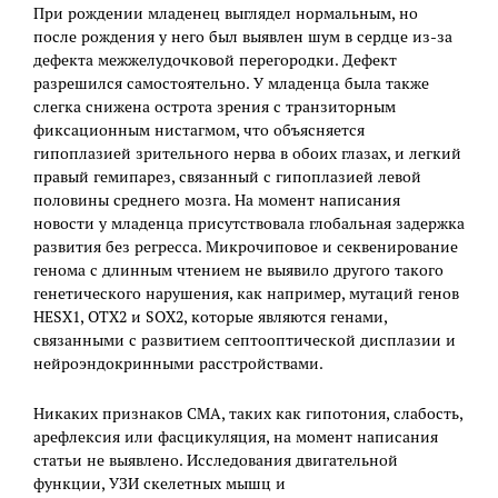
При рождении младенец выглядел нормальным, но
после рождения у него был выявлен шум в сердце из-за
дефекта межжелудочковой перегородки. Дефект
разрешился самостоятельно. У младенца была также
слегка снижена острота зрения с транзиторным
фиксационным нистагмом, что объясняется
гипоплазией зрительного нерва в обоих глазах, и легкий
правый гемипарез, связанный с гипоплазией левой
половины среднего мозга. На момент написания
новости у младенца присутствовала глобальная задержка
развития без регресса. Микрочиповое и секвенирование
генома с длинным чтением не выявило другого такого
генетического нарушения, как например, мутаций генов
HESX1, OTX2 и SOX2, которые являются генами,
связанными с развитием септооптической дисплазии и
нейроэндокринными расстройствами.
Никаких признаков СМА, таких как гипотония, слабость,
арефлексия или фасцикуляция, на момент написания
статьи не выявлено. Исследования двигательной
функции, УЗИ скелетных мышц и