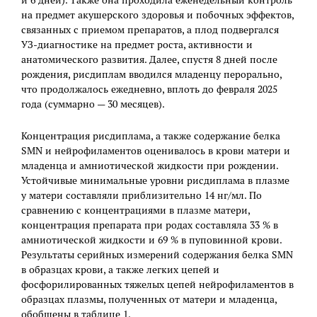
и 6 дней). Также она проходила еженедельный контроль
на предмет акушерского здоровья и побочных эффектов,
связанных с приемом препаратов, а плод подвергался
УЗ-диагностике на предмет роста, активности и
анатомического развития. Далее, спустя 8 дней после
рождения, рисдиплам вводился младенцу перорально,
что продолжалось ежедневно, вплоть до февраля 2025
года (суммарно — 30 месяцев).
Концентрация рисдиплама, а также содержание белка
SMN и нейрофиламентов оценивалось в крови матери и
младенца и амниотической жидкости при рождении.
Устойчивые минимальные уровни рисдиплама в плазме
у матери составляли приблизительно 14 нг/мл. По
сравнению с концентрациями в плазме матери,
концентрация препарата при родах составляла 33 % в
амниотической жидкости и 69 % в пуповинной крови.
Результаты серийных измерений содержания белка SMN
в образцах крови, а также легких цепей и
фосфорилированных тяжелых цепей нейрофиламентов в
образцах плазмы, полученных от матери и младенца,
обобщены в таблице 1.