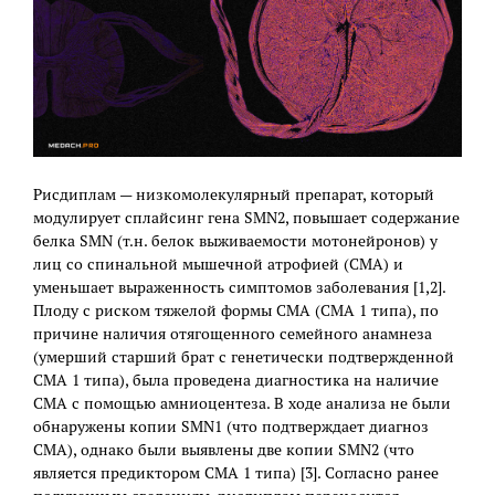
Рисдиплам — низкомолекулярный препарат, который
модулирует сплайсинг гена SMN2, повышает содержание
белка SMN (т.н. белок выживаемости мотонейронов) у
лиц со спинальной мышечной атрофией (СМА) и
уменьшает выраженность симптомов заболевания [1,2].
Плоду с риском тяжелой формы СМА (СМА 1 типа), по
причине наличия отягощенного семейного анамнеза
(умерший старший брат с генетически подтвержденной
СМА 1 типа), была проведена диагностика на наличие
СМА с помощью амниоцентеза. В ходе анализа не были
обнаружены копии SMN1 (что подтверждает диагноз
СМА), однако были выявлены две копии SMN2 (что
является предиктором СМА 1 типа) [3]. Согласно ранее