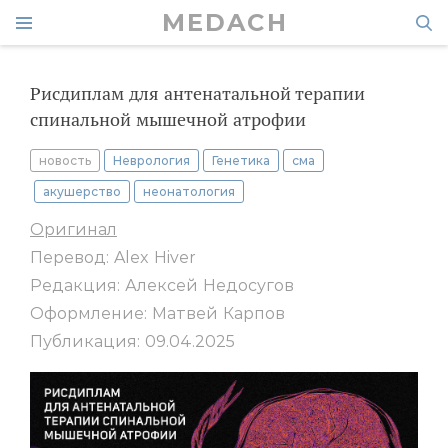
MEDACH
Рисдиплам для антенатальной терапии
спинальной мышечной атрофии
новость
Неврология
Генетика
сма
акушерство
неонатология
Оригинал
Перевод: Alex Hiver
Редакция: Алексей Недосугов
Оформление: Матвей Карпов
Публикация: 09.04.2025