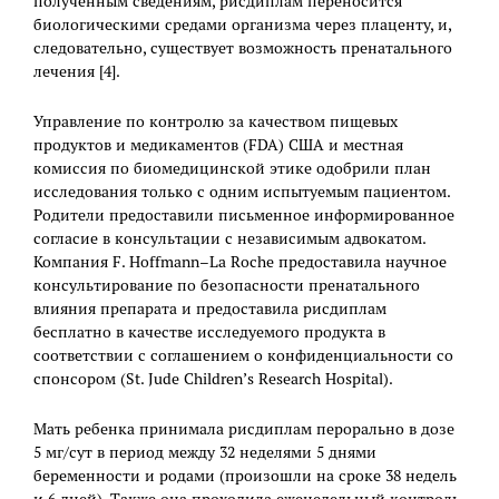
полученным сведениям, рисдиплам переносится
биологическими средами организма через плаценту, и,
следовательно, существует возможность пренатального
лечения [4].
Управление по контролю за качеством пищевых
продуктов и медикаментов (FDA) США и местная
комиссия по биомедицинской этике одобрили план
исследования только с одним испытуемым пациентом.
Родители предоставили письменное информированное
согласие в консультации с независимым адвокатом.
Компания F. Hoffmann–La Roche предоставила научное
консультирование по безопасности пренатального
влияния препарата и предоставила рисдиплам
бесплатно в качестве исследуемого продукта в
соответствии с соглашением о конфиденциальности со
спонсором (St. Jude Children’s Research Hospital).
Мать ребенка принимала рисдиплам перорально в дозе
5 мг/сут в период между 32 неделями 5 днями
беременности и родами (произошли на сроке 38 недель