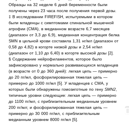
Образцы на 32 неделе 6 дней беременности были
получены через 23 часа после получения первой дозы.
‡ В исследовании FIREFISH, испытуемыми в котором
были младенцы с симптомами спинальной мышечной
атрофии (СМА), в медианном возрасте 6,7 месяцев
(диапазон от 3,3 до 6,9), медианная концентрация белка
SMN в цельной крови составила 1,31 нг/мл (диапазон от
0,58 до 4,82) в когорте низкой дозы и 2,54 нг/мл
(диапазон от 1,10 до 6,40) в когорте высокой дозы [2].
§ Содержание нейрофиламентов, которое было
зафиксировано у нормально развивающихся младенцев
(в возрасте от 0 до 360 дней): легкая цепь — примерно
до 20 пг/мл, фосфорилированная тяжелая цепь —
примерно до 1000 пг/мл [5]. У младенцев с СМА, у
которых были обнаружены гомозиготные по гену
SMN2
,
типичные уровни следующие: легкая цепь — примерно
до 1100 пг/мл, с приблизительным медианным уровнем
200 пг/мл; и фосфорилированная тяжелая цепь —
примерно до 30 000 пг/мл, с приблизительным
медианным уровнем 8000 пг/мл [5].