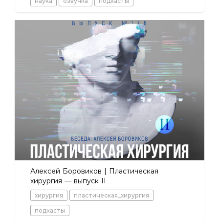
наука
озвучка
подкасты
Алексей Боровиков | Пластическая
хирургия — выпуск II
хирургия
пластическая_хирургия
подкасты