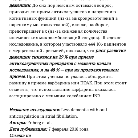
деменции
. До сих пор неясным оставался вопрос,
приводит ли прием антикоагулянтов к нарушению
когнитивных функций (из-за микрокровотечений в
паренхиму мозговых тканей), или же, наоборот,
предотвращает их (из-за снижения количества
ишемических микроэмболизаций сосудов). Шведское
исследование, в котором участвовало 444 106 пациентов
с мерцательной аритмией, показало, что
риск развития
деменции снижался на 29 % при приеме
антикоагулянтных препаратов с момента начала
исследования, и на 48 % — при их продолжительном
приеме
. При этом ученым не удалось обнаружить
разницу в приеме варфарина или НОАК. При этом стоит
отметить, что использование варфарина оказалось
ассоциировано с меньшим колебанием INR.
Название исследования:
Less dementia with oral
anticoagulation in atrial fibrillation.
Авторы:
Friberg et al.
Дата публикации:
7 февраля 2018 года.
Ссылка на