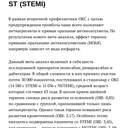
ST (STEMI)
В рамках вторичной профилактики ОКС с целью
предупреждения тромбоза чаще всего назначают
антиагреганты и прямые оральные антикоагулянты. По
результатам нового мета-анализа, эффект терапии
прямыми оральными антикоагулянтами (НОАК)
напрямую зависит от вида инфаркта.
Данный мета-анализ включает в себя шесть
исследований препаратов апиксабан, ривароксабан и
дабигатран. В общей сложности в них приняло участие
почти 30 000 пациентов, поступивших в стационар с ОКС
(14 580 c STEMI и 15 036 c NSTEMI), средний возраст
которых составил 63 года. В целом прием двойной
терапии снижал риск развития осложнений (ОШ: 0,85)
по сравнению с группой, принимавшей только лишь
антиагреганты. Однако такая терапия повышает риск
развития кровотечений (ОШ: 3,17). Особенно этому
оказались подвержены пациенты со STEMI (ОШ: 3,45),
для сравнения — данные пациентов с NSTEMI (ОШ: 2,19).