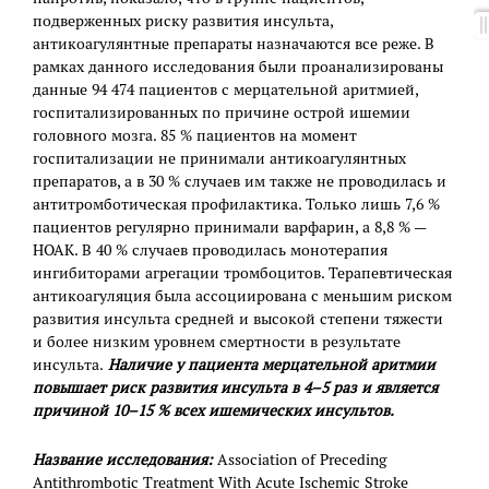
подверженных риску развития инсульта,
антикоагулянтные препараты назначаются все реже. В
рамках данного исследования были проанализированы
данные 94 474 пациентов с мерцательной аритмией,
госпитализированных по причине острой ишемии
головного мозга. 85 % пациентов на момент
госпитализации не принимали антикоагулянтных
препаратов, а в 30 % случаев им также не проводилась и
антитромботическая профилактика. Только лишь 7,6 %
пациентов регулярно принимали варфарин, а 8,8 % —
НОАК. В 40 % случаев проводилась монотерапия
ингибиторами агрегации тромбоцитов. Терапевтическая
антикоагуляция была ассоциирована с меньшим риском
развития инсульта средней и высокой степени тяжести
и более низким уровнем смертности в результате
инсульта.
Наличие у пациента мерцательной аритмии
повышает риск развития инсульта в 4–5 раз и является
причиной 10–15 % всех ишемических инсультов.
Название исследования:
Association of Preceding
Antithrombotic Treatment With Acute Ischemic Stroke