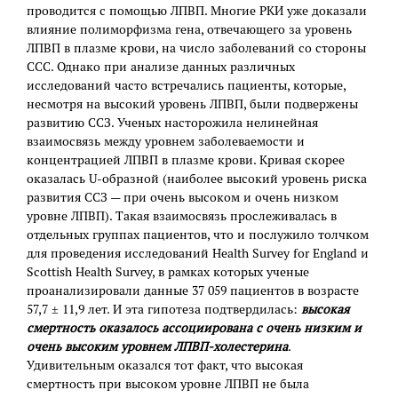
проводится с помощью ЛПВП. Многие РКИ уже доказали
влияние полиморфизма гена, отвечающего за уровень
ЛПВП в плазме крови, на число заболеваний со стороны
ССС. Однако при анализе данных различных
исследований часто встречались пациенты, которые,
несмотря на высокий уровень ЛПВП, были подвержены
развитию ССЗ. Ученых насторожила нелинейная
взаимосвязь между уровнем заболеваемости и
концентрацией ЛПВП в плазме крови. Кривая скорее
оказалась U-образной (наиболее высокий уровень риска
развития ССЗ — при очень высоком и очень низком
уровне ЛПВП). Такая взаимосвязь прослеживалась в
отдельных группах пациентов, что и послужило толчком
для проведения исследований Health Survey for England и
Scottish Health Survey, в рамках которых ученые
проанализировали данные 37 059 пациентов в возрасте
57,7 ± 11,9 лет. И эта гипотеза подтвердилась:
высокая
смертность оказалось ассоциирована с очень низким и
очень высоким уровнем ЛПВП-холестерина
.
Удивительным оказался тот факт, что высокая
смертность при высоком уровне ЛПВП не была