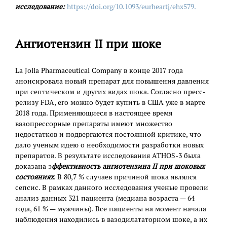
исследование:
https://doi.org/10.1093/eurheartj/ehx579.
Ангиотензин II при шоке
La Jolla Pharmaceutical Company в конце 2017 года
анонсировала новый препарат для повышения давления
при септическом и других видах шока. Согласно пресс-
релизу FDA, его можно будет купить в США уже в марте
2018 года. Применяющиеся в настоящее время
вазопрессорные препараты имеют множество
недостатков и подвергаются постоянной критике, что
дало ученым идею о необходимости разработки новых
препаратов. В результате исследования ATHOS-3 была
доказана э
ффективность ангиотензина II при шоковых
состояниях
. В 80,7 % случаев причиной шока являлся
сепсис. В рамках данного исследования ученые провели
анализ данных 321 пациента (медиана возраста — 64
года, 61 % — мужчины). Все пациенты на момент начала
наблюдения находились в вазодилататорном шоке, а их