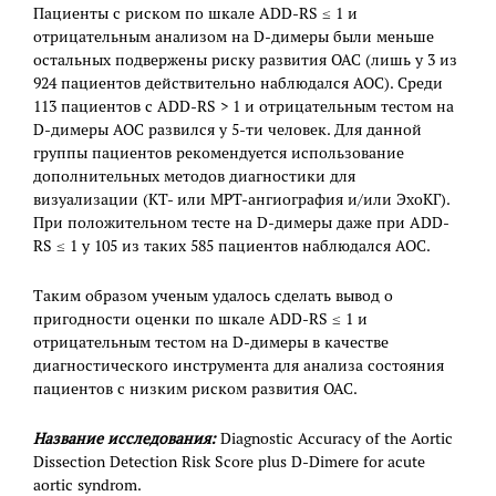
Пациенты с риском по шкале ADD-RS ≤ 1 и
отрицательным анализом на D-димеры были меньше
остальных подвержены риску развития ОАС (лишь у 3 из
924 пациентов действительно наблюдался АОС). Среди
113 пациентов с ADD-RS > 1 и отрицательным тестом на
D-димеры АОС развился у 5-ти человек. Для данной
группы пациентов рекомендуется использование
дополнительных методов диагностики для
визуализации (КТ- или МРТ-ангиография и/или ЭхоКГ).
При положительном тесте на D-димеры даже при ADD-
RS ≤ 1 у 105 из таких 585 пациентов наблюдался АОС.
Таким образом ученым удалось сделать вывод о
пригодности оценки по шкале ADD-RS ≤ 1 и
отрицательным тестом на D-димеры в качестве
диагностического инструмента для анализа состояния
пациентов с низким риском развития ОАС.
Название исследования:
Diagnostic Accuracy of the Aortic
Dissection Detection Risk Score plus D-Dimere for acute
aortic syndrom.