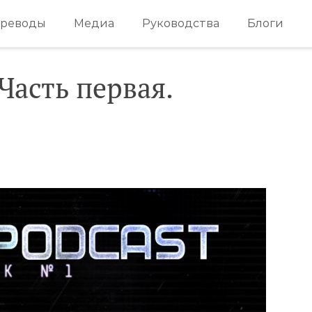
реводы
Медиа
Руководства
Блоги
Часть первая.