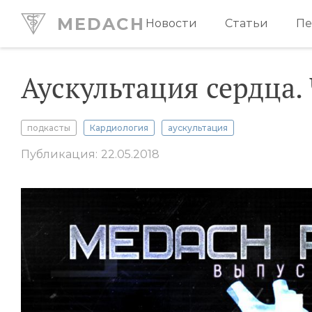
MEDACH
Новости
Статьи
Пе
Аускультация сердца. 
подкасты
Кардиология
аускультация
Публикация: 22.05.2018