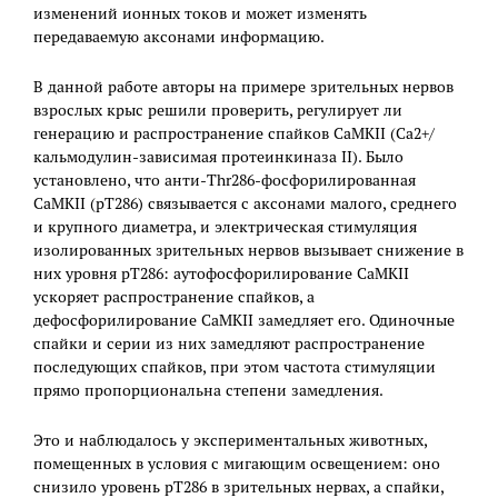
изменений ионных токов и может изменять
передаваемую аксонами информацию.
В данной работе авторы на примере зрительных нервов
взрослых крыс решили проверить, регулирует ли
генерацию и распространение спайков CaMKII (Ca2+/
кальмодулин-зависимая протеинкиназа II). Было
установлено, что анти-Thr286-фосфорилированная
CaMKII (pT286) связывается с аксонами малого, среднего
и крупного диаметра, и электрическая стимуляция
изолированных зрительных нервов вызывает снижение в
них уровня pT286: аутофосфорилирование CaMKII
ускоряет распространение спайков, а
дефосфорилирование CaMKII замедляет его. Одиночные
спайки и серии из них замедляют распространение
последующих спайков, при этом частота стимуляции
прямо пропорциональна степени замедления.
Это и наблюдалось у экспериментальных животных,
помещенных в условия с мигающим освещением: оно
снизило уровень pT286 в зрительных нервах, а спайки,