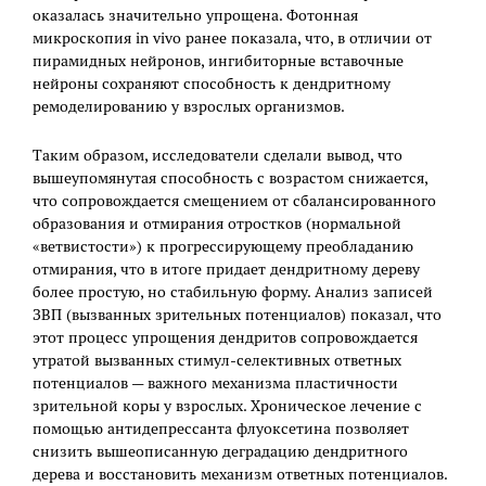
оказалась значительно упрощена. Фотонная
микроскопия in vivo ранее показала, что, в отличии от
пирамидных нейронов, ингибиторные вставочные
нейроны сохраняют способность к дендритному
ремоделированию у взрослых организмов.
Таким образом, исследователи сделали вывод, что
вышеупомянутая способность с возрастом снижается,
что сопровождается смещением от сбалансированного
образования и отмирания отростков (нормальной
«ветвистости») к прогрессирующему преобладанию
отмирания, что в итоге придает дендритному дереву
более простую, но стабильную форму. Анализ записей
ЗВП (вызванных зрительных потенциалов) показал, что
этот процесс упрощения дендритов сопровождается
утратой вызванных стимул-селективных ответных
потенциалов — важного механизма пластичности
зрительной коры у взрослых. Хроническое лечение с
помощью антидепрессанта флуоксетина позволяет
снизить вышеописанную деградацию дендритного
дерева и восстановить механизм ответных потенциалов.