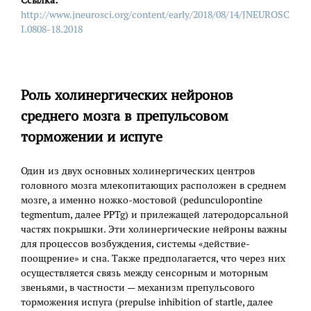
Ссылка:
http://www.jneurosci.org/content/early/2018/08/14/JNEUROSC
I.0808-18.2018
Роль холинергических нейронов
среднего мозга в препульсовом
торможении и испуге
Один из двух основных холинергических центров
головного мозга млекопитающих расположен в среднем
мозге, а именно ножко-мостовой (pedunculopontine
tegmentum, далее PPTg) и прилежащей латеродорсальной
частях покрышки. Эти холинергические нейроны важны
для процессов возбуждения, системы «действие-
поощрение» и сна. Также предполагается, что через них
осуществляется связь между сенсорным и моторным
звеньями, в частности — механизм препульсового
торможения испуга (prepulse inhibition of startle, далее