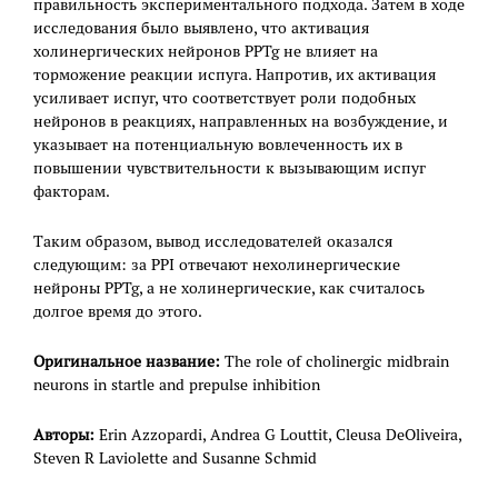
правильность экспериментального подхода. Затем в ходе
исследования было выявлено, что активация
холинергических нейронов PPTg не влияет на
торможение реакции испуга. Напротив, их активация
усиливает испуг, что соответствует роли подобных
нейронов в реакциях, направленных на возбуждение, и
указывает на потенциальную вовлеченность их в
повышении чувствительности к вызывающим испуг
факторам.
Таким образом, вывод исследователей оказался
следующим: за PPI отвечают нехолинергические
нейроны PPTg, а не холинергические, как считалось
долгое время до этого.
Оригинальное название:
The role of cholinergic midbrain
neurons in startle and prepulse inhibition
Авторы:
Erin Azzopardi, Andrea G Louttit, Cleusa DeOliveira,
Steven R Laviolette and Susanne Schmid