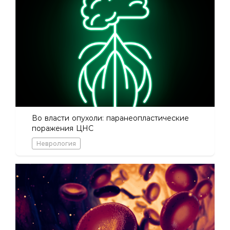
Во власти опухоли: паранеопластические
поражения ЦНС
Неврология