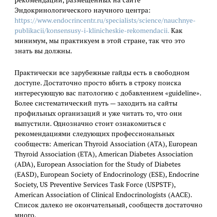
Эндокринологического научного центра:
https://www.endocrincentr.ru/specialists/science/nauchnye-
publikacii/konsensusy-i-klinicheskie-rekomendacii.
Как
минимум, мы практикуем в этой стране, так что это
знать вы должны.
Практически все зарубежные гайды есть в свободном
доступе. Достаточно просто вбить в строку поиска
интересующую вас патологию с добавлением «guideline».
Более систематический путь — заходить на сайты
профильных организаций и уже читать то, что они
выпустили. Однозначно стоит ознакомиться с
рекомендациями следующих профессиональных
сообществ: American Thyroid Association (АТА), European
Thyroid Association (ETA), American Diabetes Association
(ADA), European Association for the Study of Diabetes
(EASD), European Society of Endocrinology (ESE), Endocrine
Society, US Preventive Services Task Force (USPSTF),
American Association of Clinical Endocrinologists (AACE).
Список далеко не окончательный, сообществ достаточно
много.