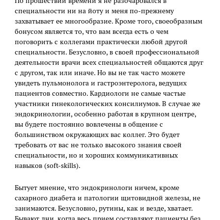
По прошествии времени я не разочаровался в
специальности ни на йоту и меня по-прежнему
захватывает ее многообразие. Кроме того, своеобразным
бонусом является то, что вам всегда есть о чем
поговорить с коллегами практически любой другой
специальности. Безусловно, в своей профессиональной
деятельности врачи всех специальностей общаются друг
с другом, так или иначе. Но вы не так часто можете
увидеть пульмонолога и гастроэнтеролога, ведущих
пациентов совместно. Кардиологи не самые частые
участники гинекологических консилиумов. В случае же
эндокринологии, особенно работая в крупном центре,
вы будете постоянно вовлечены в общение с
большинством окружающих вас коллег. Это будет
требовать от вас не только высокого знания своей
специальности, но и хороших коммуникативных
навыков (soft-skills).
Бытует мнение, что эндокринологи ничем, кроме
сахарного диабета и патологии щитовидной железы, не
занимаются. Безусловно, рутины, как и везде, хватает.
Бывают дни, когда весь прием составляют пациенты без