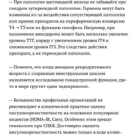
— При патологии щитовидной железы не забывайте про
синдром эутиреоидной патологии. Гормоны могут быть
изменены из-за воздействия сопутствующей патологии
или приема препаратов на периферическую конверсию
Т4 ➝ T3 или на функцию гипофиза. Например, при
назначении амиодарона может быть несколько увеличен
уровень ТТГ, наряду с увеличением уровня fT4 и
снижением уровня fT3. Это следствие действия
препарата, а не тиреоидной патологии.
— Помните, что когда женщине репродуктивного
возраста с сохранным менструальным циклом
назначается исследование гонадотропной функции, где-
то в мире грустит один эндокринолог.
— Большинство профильных организаций не
рекомендуют в клинической практике оценку
инсулинорезистентности на основании популярных
индексов (HOMA-IR, Caro). Особенно этим грешат
гинекологи при СПКЯ. Достоверно оценить
инсулинорезистентность можно только в ходе клэмп-