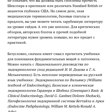
не означает, что вы должны быть способны прочесть
Шекспира в оригинале или различать Standard British от
акцентов глубинки США. На самом деле, зная
медицинскую терминологию, базовые глаголы и
предлоги, вы уже можете читать зарубежную литературу
на уровне гайдов. А это уже неплохо. Для критических
обзоров, авторских блогов и прочей подобной
литературы нужен уровень повыше, но все придет с
практикой.
Безусловно, сначала имеет смысл прочитать учебники
для понимания фундаментальных вещей и патогенеза.
Можно начать с
Национального руководства по
эндокринологии (под редакцией И. И. Дедова и Г. А.
Мельниченко)
. Есть неплохие переведенные на русский
язык учебники:
Эндокринология по Вильямсу (Williams
textbook of Endocrinology), Базисная и клиническая
эндокринология Гарднера и Шобека (Greenspan's Basic &
Clinical Endocrinology, David G. Gardner/Dolores Shoback),
Патофизиология эндокринной системы Кеттайла и Арки
(Endocrine Pathphysiology, William M. Kettyle/Ronald A.
Arky).