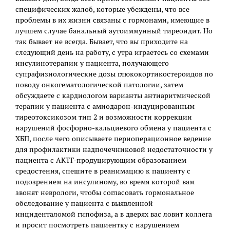
специфических жалоб, которые убеждены, что все
проблемы в их жизни связаны с гормонами, имеющие в
лучшем случае банальный аутоиммунный тиреоидит. Но
так бывает не всегда. Бывает, что вы приходите на
следующий день на работу, с утра играетесь со схемами
инсулинотерапии у пациента, получающего
супрафизиологические дозы глюкокортикостероидов по
поводу онкогематологической патологии, затем
обсуждаете с кардиологом варианты антиаритмической
терапии у пациента с амиодарон-индуцированным
тиреотоксикозом тип 2 и возможности коррекции
нарушений фосфорно-кальциевого обмена у пациента с
ХБП, после чего описываете периоперационное ведение
для профилактики надпочечниковой недостаточности у
пациента с АКТГ-продуцирующим образованием
средостения, спешите в реанимацию к пациенту с
подозрением на инсулиному, во время которой вам
звонят неврологи, чтобы согласовать гормональное
обследование у пациента с выявленной
инциденталомой гипофиза, а в дверях вас ловит коллега
и просит посмотреть пациентку с нарушением