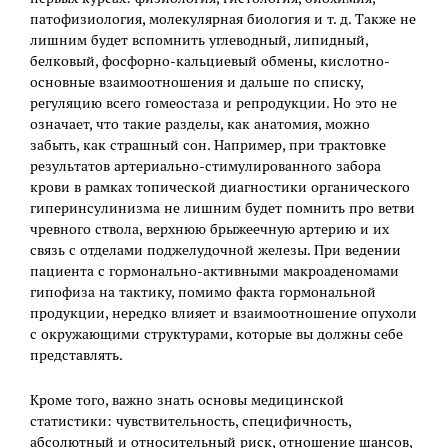
патофизиология, молекулярная биология и т. д. Также не
лишним будет вспомнить углеводный, липидный,
белковый, фосфорно-кальциевый обмены, кислотно-
основные взаимоотношения и дальше по списку,
регуляцию всего гомеостаза и репродукции. Но это не
означает, что такие разделы, как анатомия, можно
забыть, как страшный сон. Например, при трактовке
результатов артериально-стимулированного забора
крови в рамках топической диагностики органического
гиперинсулинизма не лишним будет помнить про ветви
чревного ствола, верхнюю брыжеечную артерию и их
связь с отделами поджелудочной железы. При ведении
пациента с гормонально-активными макроаденомами
гипофиза на тактику, помимо факта гормональной
продукции, нередко влияет и взаимоотношение опухоли
с окружающими структурами, которые вы должны себе
представлять.
Кроме того, важно знать основы медицинской
статистики: чувствительность, специфичность,
абсолютный и относительный риск, отношение шансов,