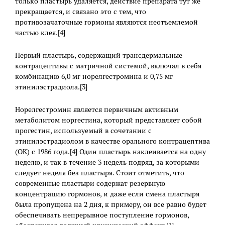
только пластырь удаляется, действие препарата тут же
прекращается, и связано это с тем, что
противозачаточные гормоны являются неотъемлемой
частью клея.[4]
Первый пластырь, содержащий трансдермальные
контрацептивы с матричной системой, включал в себя
комбинацию 6,0 мг норелгестромина и 0,75 мг
этинилэстрадиола.[3]
Норелгестромин является первичным активным
метаболитом норгестина, который представляет собой
прогестин, используемый в сочетании с
этинилэстрадиолом в качестве орального контрацептива
(ОК) с 1986 года.[4] Один пластырь наклеивается на одну
неделю, и так в течение 3 недель подряд, за которыми
следует неделя без пластыря. Стоит отметить, что
современные пластыри содержат резервную
концентрацию гормонов, и даже если смена пластыря
была пропущена на 2 дня, к примеру, он все равно будет
обеспечивать непрерывное поступление гормонов,