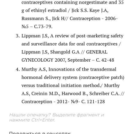
contraceptives containing norgestimate and 35
g of ethinyl estradiol / Jick S.S. Kaye J.A,
Russmann S., Jick H// Contraception - 2006-
№5 – С.73-79.
Lippman J.S, A review of post-marketing safety
and surveillance data for oral contraceptives /
Lippman J.S, Shangold G.A // GENERAL
GYNECOLOGY 2007, September – C. 42-48
Murthy A.S, Innovations of the transdermal
hormonal delivery system (contraceptive patch)
versus traditional initiation method./ Murthy
A.S, Creinin M.D., Harwood B., Schreiber C.A. //
Contraception - 2012- №9- С. 121-128
Нашли опечатку? Выделите фрагмент и
нажмите Ctrl+Enter.
Поделиться в соцсетях: