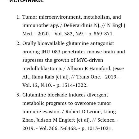
Tumor microenvironment, metabolism, and
immunotherapy. / DeBerardinis NJ. // N Engl J
Med. - 2020. - Vol. 382, №9. - p. 869-871.
Orally bioavailable glutamine antagonist
prodrug JHU-083 penetrates mouse brain and
supresses the growth of MYC-driven
medulloblastoma. / Allison R Hanaford, Jesse
Alt, Rana Rais [et al]. // Trans Onc. - 2019. -
Vol. 12, №10. - p. 1314-1322.
Glutamine blockade induces divergent
metabolic programs to overcome tumor
immune evasion. / Robert D Leone, Liang
Zhao, Judson M Englert [et al]. // Science. -
2019. - Vol. 366, №6468. - p. 1013-1021.