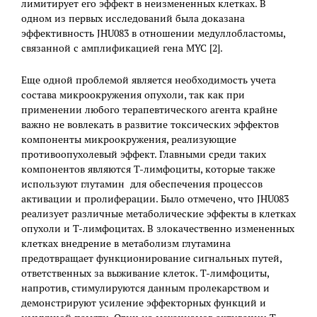
лимитирует его эффект в неизмененных клетках. В
одном из первых исследований была доказана
эффективность JHU083 в отношении медуллобластомы,
связанной с амплификацией гена MYC [2].
Еще одной проблемой является необходимость учета
состава микроокружения опухоли, так как при
применении любого терапевтического агента крайне
важно не вовлекать в развитие токсических эффектов
компоненты микроокружения, реализующие
противоопухолевый эффект. Главными среди таких
компонентов являются Т-лимфоциты, которые также
используют глутамин для обеспечения процессов
активации и пролиферации. Было отмечено, что JHU083
реализует различные метаболические эффекты в клетках
опухоли и Т-лимфоцитах. В злокачественно измененных
клетках внедрение в метаболизм глутамина
предотвращает функционирование сигнальных путей,
ответственных за выживание клеток. Т-лимфоциты,
напротив, стимулируются данным пролекарством и
демонстрируют усиление эффекторных функций и