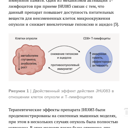
иммунной памяти. Один из механизмов активации Т-
лимфоцитов при приеме JHU083 связан с тем, что
данный препарат повышает доступность питательных
веществ для неизмененных клеток микроокружения
опухоли и снижает внеклеточные гипоксию и ацидоз [3].
.
Рисунок 1
| Двойственный эффект действия JHU083 в
отношении клеток опухоли и Т-лимфоцитов
Терапевтические эффекты препарата JHU083 были
продемонстрированы на сингенных мышиных моделях,
при этом в нескольких случаях опухоль была полностью
устранена. В этих моделях также было отмечено, что