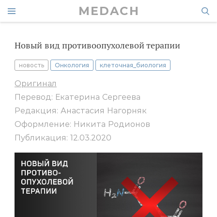
MEDACH
Новый вид противоопухолевой терапии
новость
Онкология
клеточная_биология
Оригинал
Перевод: Екатерина Сергеева
Редакция: Анастасия Нагорняк
Оформление: Никита Родионов
Публикация: 12.03.2020