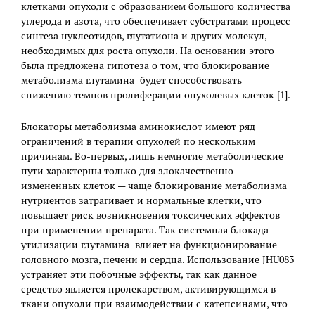
клетками опухоли с образованием большого количества
углерода и азота, что обеспечивает субстратами процесс
синтеза нуклеотидов, глутатиона и других молекул,
необходимых для роста опухоли. На основании этого
была предложена гипотеза о том, что блокирование
метаболизма глутамина будет способствовать
снижению темпов пролиферации опухолевых клеток [1].
Блокаторы метаболизма аминокислот имеют ряд
ограничений в терапии опухолей по нескольким
причинам. Во-первых, лишь немногие метаболические
пути характерны только для злокачественно
измененных клеток — чаще блокирование метаболизма
нутриентов затрагивает и нормальные клетки, что
повышает риск возникновения токсических эффектов
при применении препарата. Так системная блокада
утилизации глутамина влияет на функционирование
головного мозга, печени и сердца. Использование JHU083
устраняет эти побочные эффекты, так как данное
средство является пролекарством, активирующимся в
ткани опухоли при взаимодействии с катепсинами, что