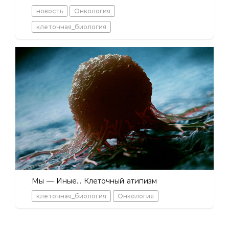
новость
Онкология
клеточная_биология
Мы — Иные... Клеточный атипизм
клеточная_биология
Онкология