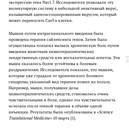
экспрессию гена Nav1.7. Исследователи упаковали эту
молекулярную систему в небольшой неактивный вирус,
называемый аденоассоциированным вирусом, который
может переносить Cas9 в клетки.
Мышам путем интраспинального введения была
проведена терапия сайленсинга генов. Затем была
осуществлена попытка вызвать хроническую боль путем
введения животным химиотерапевтических
лекарственных средств или воспалительных агентов. Эти
мыши оказались более устойчивы к болевым
раздражителям. Исследователи показали, что мышам,
которые уже страдали от хронического болевого
синдрома, указанный вид терапии пошел на пользу.
Например, мыши, получавшие дозы
химиотерапевтических средств, становились очень
чувствительными к боли, однако эта чувствительность
исчезала после генной терапии в объеме одной
инъекции. Результаты были опубликованы в
«Science
Translational Medicine»
10 марта [1].