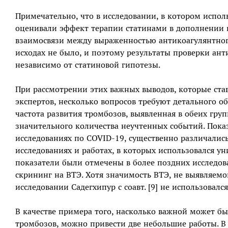
Примечательно, что в исследовании, в котором испол
оценивали эффект терапии статинами в дополнении 
взаимосвязи между выраженностью антикоагулянтног
исходах не было, и поэтому результаты проверки ан
независимо от статиновой гипотезы.
При рассмотрении этих важных выводов, которые ст
экспертов, несколько вопросов требуют детального о
частота развития тромбозов, выявленная в обеих гру
значительного количества неучтенных событий. Пока
исследованиях по COVID-19, существенно различались
исследованиях и работах, в которых использовался у
показатели были отмечены в более поздних исследова
скрининг на ВТЭ. Хотя значимость ВТЭ, не выявляемо
исследовании Садегхипур с соавт. [9] не использовал
В качестве примера того, насколько важной может бы
тромбозов, можно привести две небольшие работы. В