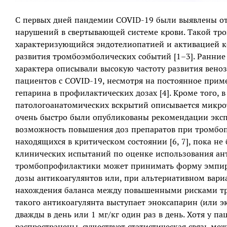
С первых дней пандемии COVID-19 были выявлены от
нарушений в свертывающей системе крови. Такой тр
характеризующийся эндотелиопатией и активацией к
развития тромбоэмболических событий [1–3]. Ранние
характера описывали высокую частоту развития вено
пациентов с COVID-19, несмотря на постоянное прим
гепарина в профилактических дозах [4]. Кроме того, 
патологоанатомических вскрытий описывается микротр
очень быстро были опубликованы рекомендации экспе
возможность повышения доз препаратов при тромбоп
находящихся в критическом состоянии [6, 7], пока н
клинических испытаний по оценке использования ант
тромбопрофилактики может принимать форму эмпири
дозы антикоагулянтов или, при альтернативном вариа
нахождения баланса между повышенными рисками тро
такого антикоагулянта выступает эноксапарин (или эк
дважды в день или 1 мг/кг один раз в день. Хотя у п
распространены, существует статистическая связь ме