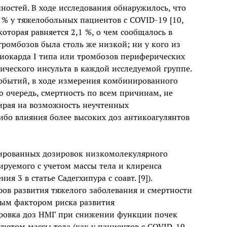
остей. В ходе исследования обнаружилось, что
 % у тяжелобольных пациентов с COVID-19 [10,
которая равняется 2,1 %, о чем сообщалось в
х тромбозов была столь же низкой; ни у кого из
иокарда I типа или тромбозов периферических
ического инсульта в каждой исследуемой группе.
событий, в ходе измерения комбинированного
ю очередь, смертность по всем причинам, не
ирая на возможность неучтенных
ибо влияния более высоких доз антикоагулянтов
зированных дозировок низкомолекулярного
ируемого с учетом массы тела и клиренса
я 3 в статье Садегхипура с соавт. [9]).
ов развития тяжелого заболевания и смертности
тным фактором риска развития
ировка доз НМГ при снижении функции почек
учетом массы тела (как у пациентов с COVID-19,