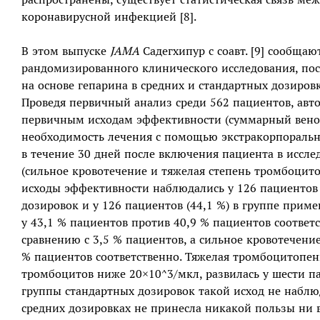
коронавирусной инфекцией [8].
В этом выпуске
JAMA
Садегхипур с соавт. [9] сообща
рандомизированного клинического исследования, п
на основе гепарина в средних и стандартных дозиров
Проведя первичный анализ среди 562 пациентов, ав
первичным исходам эффективности (суммарный вено
необходимость лечения с помощью экстракорпораль
в течение 30 дней после включения пациента в иссл
(сильное кровотечение и тяжелая степень тромбоцит
исходы эффективности наблюдались у 126 пациентов 
дозировок и у 126 пациентов (44,1 %) в группе прим
у 43,1 % пациентов против 40,9 % пациентов соответс
сравнению с 3,5 % пациентов, а сильное кровотечение
% пациентов соответственно. Тяжелая тромбоцитопен
тромбоцитов ниже 20×10^3/мкл, развилась у шести па
группы стандартных дозировок такой исход не наблю
средних дозировках не принесла никакой пользы ни 