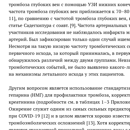
тромбоза глубоких вен с помощью УЗИ нижних конечн
частота тромбоза глубоких вен приближается к 70–80
11], по сравнению с частотой тромбоза глубоких вен, 
статье Садегхипура с соавт. [9]. Частота артериальны
участников исследования не наблюдалось инфаркта м
артерий. Был зафиксирован только один случай ишем
Несмотря на такую низкую частоту тромботических 
первичного исхода, за который принималась, в перву
обнаружилось различий между двумя группами. Невз
тромботических событий, не было выявлено какого-л
на механизмы летального исхода у этих пациентов.
Другим вопросом является использование стандарти
гепарина (НМГ) для профилактики тромбоза, коррект
креатинина (подробности см. в таблицах 1–3 Приложени
Ожирение служит одним из самых сильных предиктор
при COVID-19 [12] и в целом является хорошо извес
тромбоэмболических осложнений [13]. Хотя коррект
является стандартной процедурой, изменение дозы с 