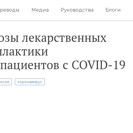
реводы
Медиа
Руководства
Блоги
озы лекарственных
илактики
 пациентов с COVID-19
логия
коронавирус