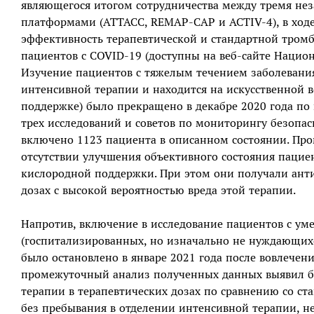
являющегося итогом сотрудничества между тремя 
платформами (ATTACC, REMAP-CAP и ACTIV-4), в ходе
эффективность терапевтической и стандартной тром
пациентов с COVID-19 (доступны на веб-сайте Национа
Изучение пациентов с тяжелым течением заболевания 
интенсивной терапии и находится на искусственной 
поддержке) было прекращено в декабре 2020 года по
трех исследований и советов по мониторингу безопасн
включено 1123 пациента в описанном состоянии. Про
отсутствии улучшения объективного состояния пациен
кислородной поддержки. При этом они получали ант
дозах с высокой вероятностью вреда этой терапии.
Напротив, включение в исследование пациентов с у
(госпитализированных, но изначально не нуждающихс
было остановлено в январе 2021 года после вовлечени
промежуточный анализ полученных данных выявил б
терапии в терапевтических дозах по сравнению со с
без пребывания в отделении интенсивной терапии, не