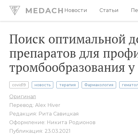
MEDACH
Новости
Статьи
Пе
Поиск оптимальной д
препаратов для проф
тромбообразования у
covid19
новость
терапия
Фармакология
гемато
Оригинал
Перевод: Alex Hiver
Редакция: Рита Савицкая
Оформление: Никита Родионов
Публикация: 23.03.2021