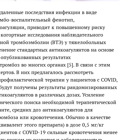
даленные последствия инфекции в виде
омбо-воспалительный фенотип,
оагуляции, приводит к повышенному риску
 когортные исследования наблюдательного
зной тромбоэмболии (ВТЭ) у тяжелобольных
енение стандартных антикоагулянтов на основе
в опубликованных результатах
омбоз во многих органах [5]. В связи с этим
ртов. В них предлагалось рассмотреть
рофилактической терапии у пациентов с COVID,
е будут получены результаты рандомизированных
икоагулянтов в различных дозах. Усиление
ческого поиска необходимой терапевтической
нте, средних доз антикоагулянтов для
мбоза или кровотечения. Обычно в качестве
вивалент этого препарата) в дозе 0,5 мг/кг
ациентов с COVID-19 сильные кровотечения менее
жду риском их развития и заболеваемостью