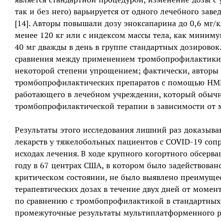
так и без него) варьируется от одного лечебного зав
[14]. Авторы повышали дозу эноксапарина до 0,6 мг/кг
менее 120 кг или с индексом массы тела, как минимум
40 мг дважды в день в группе стандартных дозировок
сравнения между применением тромбопрофилактики в
некоторой степени упрощением; фактически, авторы 
тромбопрофилактических препаратов с помощью НМГ 
работающего в лечебном учреждении, который обычн
тромбопрофилактической терапии в зависимости от м
Результаты этого исследования лишний раз доказыв
лекарств у тяжелобольных пациентов с COVID-19 соп
исходах лечения. В ходе крупного когортного обсерв
году в 67 центрах США, в котором было задействован
критическом состоянии, не было выявлено преимуще
терапевтических дозах в течение двух дней от момен
по сравнению с тромбопрофилактикой в стандартных 
промежуточные результаты мультиплатформенного р