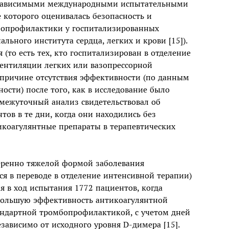
независимыми международными испытательными
 которого оценивалась безопасность и
бопрофилактики у госпитализированных
льного института сердца, легких и крови [15]).
(то есть тех, кто госпитализирован в отделение
вентиляции легких или вазопрессорной
 причине отсутствия эффективности (по данным
ости) после того, как в исследование было
межуточный анализ свидетельствовал об
тов в те дни, когда они находились без
икоагулянтные препараты в терапевтических
меренно тяжелой формой заболевания
я в переводе в отделение интенсивной терапии)
я в ход испытания 1772 пациентов, когда
ольшую эффективность антикоагулянтной
тандартной тромбопрофилактикой, с учетом дней
зависимо от исходного уровня D-димера [15].