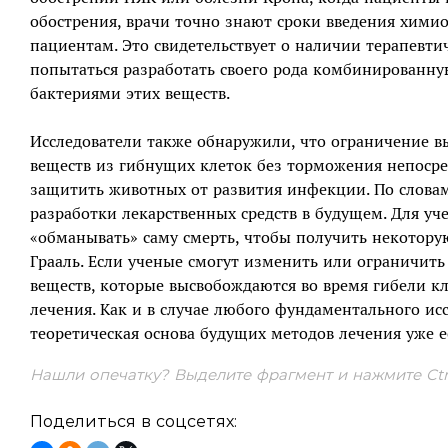
обострения, врачи точно знают сроки введения хими
пациентам. Это свидетельствует о наличии терапевти
попытаться разработать своего рода комбинированн
бактериями этих веществ.
Исследователи также обнаружили, что ограничение 
веществ из гибнущих клеток без торможения непосре
защитить животных от развития инфекции. По словам
разработки лекарственных средств в будущем. Для у
«обманывать» саму смерть, чтобы получить некотору
Грааль. Если ученые смогут изменить или ограничить
веществ, которые высвобождаются во время гибели к
лечения. Как и в случае любого фундаментального ис
теоретическая основа будущих методов лечения уже е
Нашли опечатку? Выделите фрагмент и нажмите Ctrl
Поделиться в соцсетях: