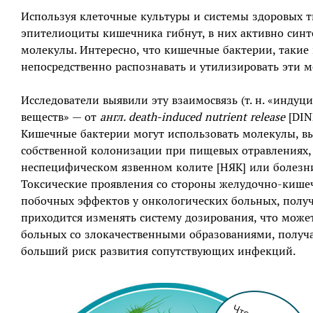
Используя клеточные культуры и системы здоровых т
эпителиоциты кишечника гибнут, в них активно син
молекулы. Интересно, что кишечные бактерии, такие
непосредственно распознавать и утилизировать эти 
Исследователи выявили эту взаимосвязь (т. н. «инду
веществ» — от
англ. death-induced nutrient release
[DIN
Кишечные бактерии могут использовать молекулы, вы
собственной колонизации при пищевых отравлениях, 
неспецифическом язвенном колите [НЯК] или болезни
Токсические проявления со стороны желудочно-кише
побочных эффектов у онкологических больных, полу
приходится изменять систему дозирования, что может
больных со злокачественными образованиями, получ
больший риск развития сопутствующих инфекций.