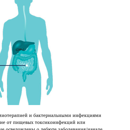
химиотерапией и бактериальными инфекциями
ичие от пищевых токсикоинфекций или
не осведомлены о дебюте заболевания/начале