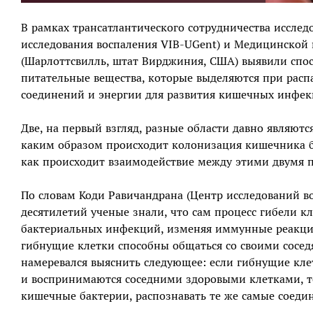
В рамках трансатлантического сотрудничества исслед
исследования воспаления VIB-UGent) и Медицинской
(Шарлоттсвилль, штат Вирджиния, США) выявили спо
питательные вещества, которые выделяются при распа
соединений и энергии для развития кишечных инфек
Две, на первый взгляд, разные области давно являют
каким образом происходит колонизация кишечника ба
как происходит взаимодействие между этими двумя 
По словам Коди Равичандрана (Центр исследований во
десятилетий ученые знали, что сам процесс гибели к
бактериальных инфекций, изменяя иммунные реакции 
гибнущие клетки способны общаться со своими сосед
намеревался выяснить следующее: если гибнущие кле
и воспринимаются соседними здоровыми клетками, т
кишечные бактерии, распознавать те же самые соеди