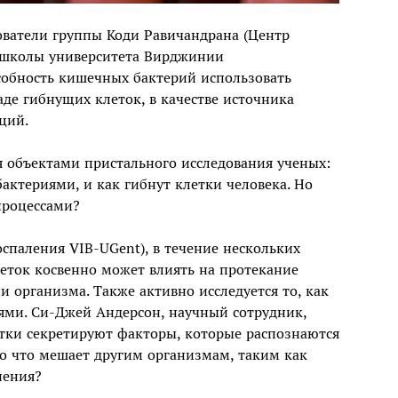
ователи группы Коди Равичандрана (Центр
 школы университета Вирджинии
собность кишечных бактерий использовать
де гибнущих клеток, в качестве источника
ций.
ся объектами пристального исследования ученых:
ктериями, и как гибнут клетки человека. Но
процессами?
спаления VIB-UGent), в течение нескольких
леток косвенно может влиять на протекание
организма. Также активно исследуется то, как
ями. Си-Джей Андерсон, научный сотрудник,
тки секретируют факторы, которые распознаются
о что мешает другим организмам, таким как
нения?