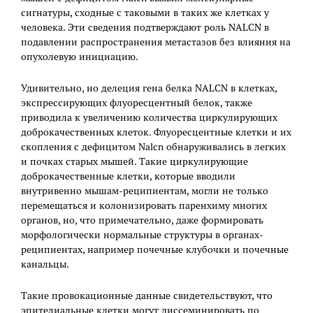
сигнатуры, сходные с таковыми в таких же клетках у
человека. Эти сведения подтверждают роль NALCN в
подавлении распространения метастазов без влияния на
опухолевую инициацию.
Удивительно, но делеция гена белка NALCN в клетках,
экспрессирующих флуоресцентный белок, также
приводила к увеличению количества циркулирующих
доброкачественных клеток. Флуоресцентные клетки и их
скопления с дефицитом Nalcn обнаруживались в легких
и почках старых мышей. Такие циркулирующие
доброкачественные клетки, которые вводили
внутривенно мышам-реципиентам, могли не только
перемещаться и колонизировать паренхиму многих
органов, но, что примечательно, даже формировать
морфологически нормальные структуры в органах-
реципиентах, например почечные клубочки и почечные
канальцы.
Такие провокационные данные свидетельствуют, что
эпителиальные клетки могут диссеминировать по