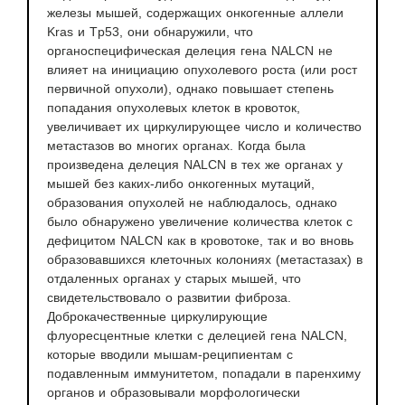
железы мышей, содержащих онкогенные аллели
Kras и Tp53, они обнаружили, что
органоспецифическая делеция гена NALCN не
влияет на инициацию опухолевого роста (или рост
первичной опухоли), однако повышает степень
попадания опухолевых клеток в кровоток,
увеличивает их циркулирующее число и количество
метастазов во многих органах. Когда была
произведена делеция NALCN в тех же органах у
мышей без каких-либо онкогенных мутаций,
образования опухолей не наблюдалось, однако
было обнаружено увеличение количества клеток с
дефицитом NALCN как в кровотоке, так и во вновь
образовавшихся клеточных колониях (метастазах) в
отдаленных органах у старых мышей, что
свидетельствовало о развитии фиброза.
Доброкачественные циркулирующие
флуоресцентные клетки с делецией гена NALCN,
которые вводили мышам-реципиентам с
подавленным иммунитетом, попадали в паренхиму
органов и образовывали морфологически