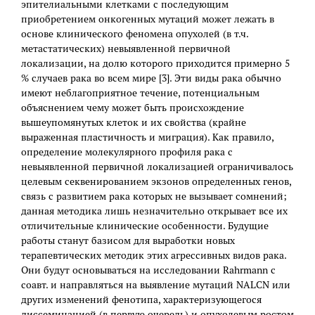
эпителиальными клетками с последующим
приобретением онкогенных мутаций может лежать в
основе клинического феномена опухолей (в т.ч.
метастатических) невыявленной первичной
локализации, на долю которого приходится примерно 5
% случаев рака во всем мире [3]. Эти виды рака обычно
имеют неблагоприятное течение, потенциальным
объяснением чему может быть происхождение
вышеупомянутых клеток и их свойства (крайне
выраженная пластичность и миграция). Как правило,
определение молекулярного профиля рака с
невыявленной первичной локализацией ограничивалось
целевым секвенированием экзонов определенных генов,
связь с развитием рака которых не вызывает сомнений;
данная методика лишь незначительно открывает все их
отличительные клинические особенности. Будущие
работы станут базисом для выработки новых
терапевтических методик этих агрессивных видов рака.
Они будут основываться на исследовании Rahrmann с
соавт. и направляться на выявление мутаций NALCN или
других изменений фенотипа, характеризующегося
диссеминацией (в первую очередь) и опухолевым ростом