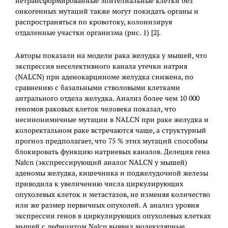
нетрансформированные эпителиальные клетки без
онкогенных мутаций также могут покидать органы и
распространяться по кровотоку, колонизируя
отдаленные участки организма (рис. 1) [2].
Авторы показали на модели рака желудка у мышей, что
экспрессия неселективного канала утечки натрия
(NALCN) при аденокарциноме желудка снижена, по
сравнению с базальными стволовыми клетками
антрального отдела желудка. Анализ более чем 10 000
геномов раковых клеток человека показал, что
несинонимичные мутации в NALCN при раке желудка и
колоректальном раке встречаются чаще, а структурный
прогноз предполагает, что 75 % этих мутаций способны
блокировать функцию натриевых каналов. Делеция гена
Nalcn (экспрессирующий аналог NALCN у мышей)
аденомы желудка, кишечника и поджелудочной железы
приводила к увеличению числа циркулирующих
опухолевых клеток и метастазов, не изменяя количество
или же размер первичных опухолей. А анализ уровня
экспрессии генов в циркулирующих опухолевых клетках
мышей с дефицитом Nalcn выявил молекулярные