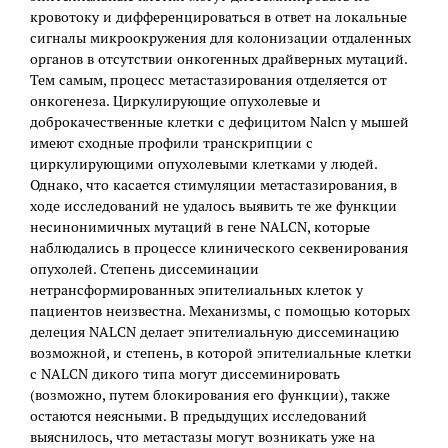
кровотоку и дифференцироваться в ответ на локальные
сигналы микроокружения для колонизации отдаленных
органов в отсутствии онкогенных драйверных мутаций.
Тем самым, процесс метастазирования отделяется от
онкогенеза. Циркулирующие опухолевые и
доброкачественные клетки с дефицитом Nalcn у мышей
имеют сходные профили транскрипции с
циркулирующими опухолевыми клетками у людей.
Однако, что касается стимуляции метастазирования, в
ходе исследований не удалось выявить те же функции
несинонимичных мутаций в гене NALCN, которые
наблюдались в процессе клинического секвенирования
опухолей. Степень диссеминации
нетрансформированных эпителиальных клеток у
пациентов неизвестна. Механизмы, с помощью которых
делеция NALCN делает эпителиальную диссеминацию
возможной, и степень, в которой эпителиальные клетки
с NALCN дикого типа могут диссеминировать
(возможно, путем блокирования его функции), также
остаются неясными. В предыдущих исследований
выяснилось, что метастазы могут возникать уже на