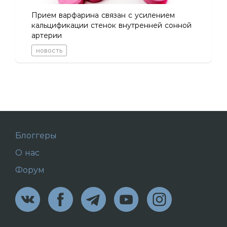
Прием варфарина связан с усилением
кальцификации стенок внутренней сонной
артерии
новость
Блоггеры
О нас
Форум