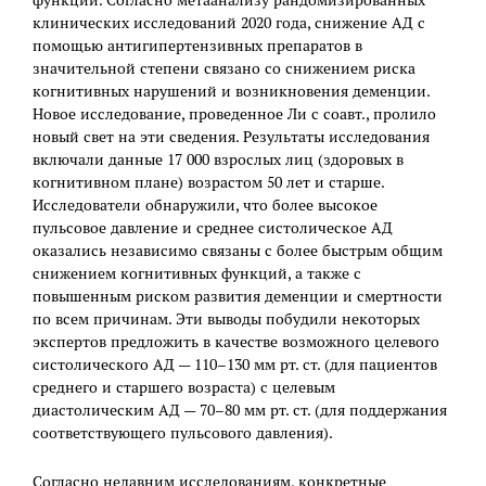
функций. Согласно метаанализу рандомизированных
клинических исследований 2020 года, снижение АД с
помощью антигипертензивных препаратов в
значительной степени связано со снижением риска
когнитивных нарушений и возникновения деменции.
Новое исследование, проведенное Ли с соавт., пролило
новый свет на эти сведения. Результаты исследования
включали данные 17 000 взрослых лиц (здоровых в
когнитивном плане) возрастом 50 лет и старше.
Исследователи обнаружили, что более высокое
пульсовое давление и среднее систолическое АД
оказались независимо связаны с более быстрым общим
снижением когнитивных функций, а также с
повышенным риском развития деменции и смертности
по всем причинам. Эти выводы побудили некоторых
экспертов предложить в качестве возможного целевого
систолического АД — 110–130 мм рт. ст. (для пациентов
среднего и старшего возраста) с целевым
диастолическим АД — 70–80 мм рт. ст. (для поддержания
соответствующего пульсового давления).
Согласно недавним исследованиям, конкретные