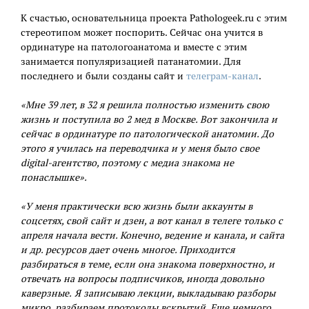
К счастью, основательница проекта Pathologeek.ru с этим
стереотипом может поспорить. Сейчас она учится в
ординатуре на патологоанатома и вместе с этим
занимается популяризацией патанатомии. Для
последнего и были созданы сайт и
телеграм-канал
.
«Мне 39 лет, в 32 я решила полностью изменить свою
жизнь и поступила во 2 мед в Москве. Вот закончила и
сейчас в ординатуре по патологической анатомии. До
этого я училась на переводчика и у меня было свое
digital-агентство, поэтому с медиа знакома не
понаслышке».
«У меня практически всю жизнь были аккаунты в
соцсетях, свой сайт и дзен, а вот канал в телеге только с
апреля начала вести. Конечно, ведение и канала, и сайта
и др. ресурсов дает очень многое. Приходится
разбираться в теме, если она знакома поверхностно, и
отвечать на вопросы подписчиков, иногда довольно
каверзные. Я записываю лекции, выкладываю разборы
микро, разбираем протоколы вскрытий. Еще немного