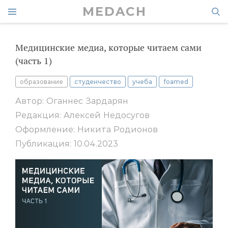
MEDACH
Медицинские медиа, которые читаем сами
(часть 1)
образование
студенчество
учеба
foamed
Автор: Оганнес Зардарян
Редакция: Алексей Недосугов
Оформление: Никита Родионов
Публикация: 10.04.2023