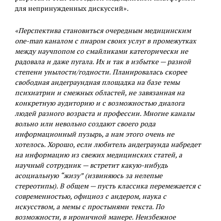
для непринужденных дискуссий».
«Перспектива становиться очередным медицинским
one-man каналом с пиаром своих услуг в промежутках
между научпопом со смайликами категорически не
радовала и даже пугала. Их и так в избытке — разной
степени унылости/годности. Планировалась скорее
свободная андеграундная площадка на базе темы
психиатрии и смежных областей, не завязанная на
конкретную аудиторию и с возможностью диалога
людей разного возраста и профессии. Многие каналы
вольно или невольно создают своего рода
информационный пузырь, а нам этого очень не
хотелось. Хорошо, если любитель андеграунда набредет
на информацию из свежих медицинских статей, а
научный сотрудник — встретит какую-нибудь
асоциальную “жизу” (извиняюсь за нелепые
стереотипы). В общем — пусть классика перемежается с
современностью, официоз с андером, наука с
искусством, а мемы с простынями текста. По
возможности, в ироничной манере. Неизбежное