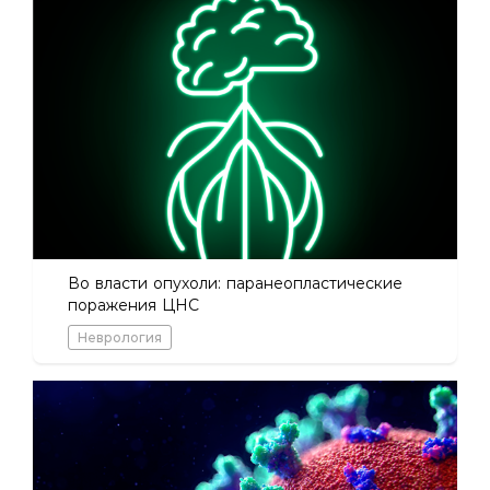
Во власти опухоли: паранеопластические
поражения ЦНС
Неврология