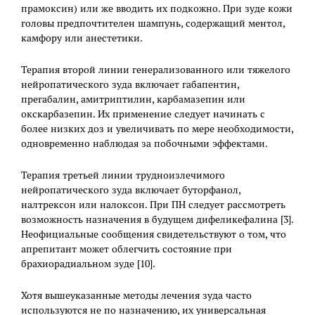
прамоксин) или же вводить их подкожно. При зуде кожи
головы предпочтителен шампунь, содержащий ментол,
камфору или анестетики.
Терапия второй линии генерализованного или тяжелого
нейропатического зуда включает габапентин,
прегабалин, амитриптилин, карбамазепин или
окскарбазепин. Их применение следует начинать с
более низких доз и увеличивать по мере необходимости,
одновременно наблюдая за побочными эффектами.
Терапия третьей линии трудноизлечимого
нейропатического зуда включает буторфанол,
налтрексон или налоксон. При ПН следует рассмотреть
возможность назначения в будущем дифеликефалина [3].
Неофициальные сообщения свидетельствуют о том, что
апрепитант может облегчить состояние при
брахиорадиальном зуде [10].
Хотя вышеуказанные методы лечения зуда часто
используются не по назначению, их универсальная