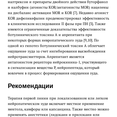
налтрексон и препараты двойного действия буторфанол
и налбуфин (агонисты KOR/антагонисты MOR) нацелены
на дисбаланс активации MOR и KOR [7]. Недавно агонист
KOR дифеликефалин продемонстрировал эффективность
в клиническом исследовании II фазы при ПН [3]. Также
имеются ограниченные доказательства эффективности
ботулинического токсина А и апрепитанта при
некоторых формах невропатического зуда [9,10]. По
одной из гипотез ботулинический токсин А облегчает
ощущение зуда за счет ингибирования высвобождения
нейротрансмиттеров. Апрепитант является
антагонистом рецептора нейрокинина-1, участвующего
в сигнализации вещества P, нейропептида, который
вовлечен в процесс формирования ощущения зуда.
Рекомендации
Терапия первой линии при локализованном или легком
нейропатическом зуде включает местное применение
ментола, камфоры или капсаицина. Также местно можно
применять анестетики (лидокаин и прилокаин или