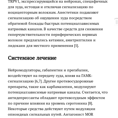
TRPV1, экспрессирующийся на нейронах, специфичных
для зуда, истощая и отключая сигнализацию по
ноцицепторным волокнам. Анестетики подавляют
сигнализацию об ощущении зуда посредством
обратимой блокады быстрых потенциалзависимых
натриевых каналов. В качестве средств для снижения
гиперчувствительности периферических нервных
волокон предлагались кетамин, амитриптилин и
лидокаин для местного применения [5].
Системное лечение
Нейромодуляторы, габапентин и прегабалин,
воздействуют на передачу зуда, влияя на ГАМК-
сигнализацию [6,7]. Другие противосудорожные
препараты, такие как карбамазепин, модулируют
потенциалзависимые натриевые каналы. Считается, что
антидепрессанты обладают противозудным эффектом
по причине влияния на уровень серотонина [8].
Некоторые средства действуют путем модуляции
опиоидных сигнальных путей. Антагонист MOR