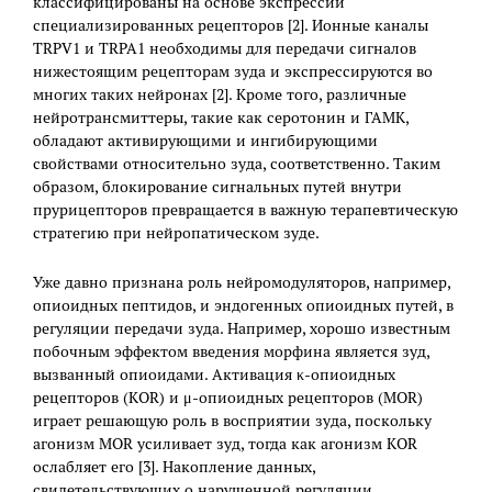
классифицированы на основе экспрессии
специализированных рецепторов [2]. Ионные каналы
TRPV1 и TRPA1 необходимы для передачи сигналов
нижестоящим рецепторам зуда и экспрессируются во
многих таких нейронах [2]. Кроме того, различные
нейротрансмиттеры, такие как серотонин и ГАМК,
обладают активирующими и ингибирующими
свойствами относительно зуда, соответственно. Таким
образом, блокирование сигнальных путей внутри
прурицепторов превращается в важную терапевтическую
стратегию при нейропатическом зуде.
Уже давно признана роль нейромодуляторов, например,
опиоидных пептидов, и эндогенных опиоидных путей, в
регуляции передачи зуда. Например, хорошо известным
побочным эффектом введения морфина является зуд,
вызванный опиоидами. Активация κ-опиоидных
рецепторов (KOR) и μ-опиоидных рецепторов (MOR)
играет решающую роль в восприятии зуда, поскольку
агонизм MOR усиливает зуд, тогда как агонизм KOR
ослабляет его [3]. Накопление данных,
свидетельствующих о нарушенной регуляции