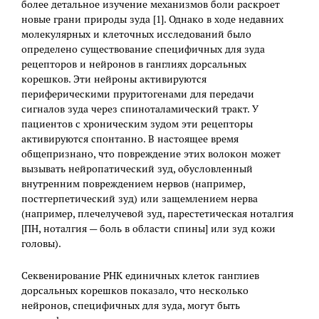
более детальное изучение механизмов боли раскроет
новые грани природы зуда [1]. Однако в ходе недавних
молекулярных и клеточных исследований было
определено существование специфичных для зуда
рецепторов и нейронов в ганглиях дорсальных
корешков. Эти нейроны активируются
периферическими пруритогенами для передачи
сигналов зуда через спиноталамический тракт. У
пациентов с хроническим зудом эти рецепторы
активируются спонтанно. В настоящее время
общепризнано, что повреждение этих волокон может
вызывать нейропатический зуд, обусловленный
внутренним повреждением нервов (например,
постгерпетический зуд) или защемлением нерва
(например, плечелучевой зуд, парестетическая ноталгия
[ПН, ноталгия — боль в области спины] или зуд кожи
головы).
Секвенирование РНК единичных клеток ганглиев
дорсальных корешков показало, что несколько
нейронов, специфичных для зуда, могут быть