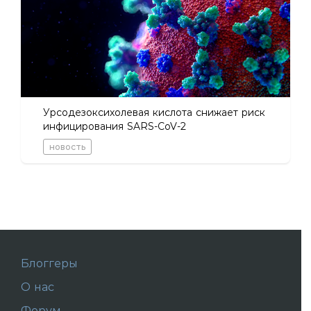
Урсодезоксихолевая кислота снижает риск
инфицирования SARS-CoV-2
новость
Блоггеры
О нас
Форум