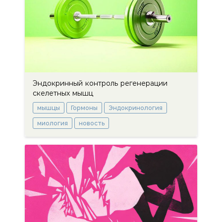
Эндокринный контроль регенерации
скелетных мышц
мышцы
Гормоны
Эндокринология
миология
новость