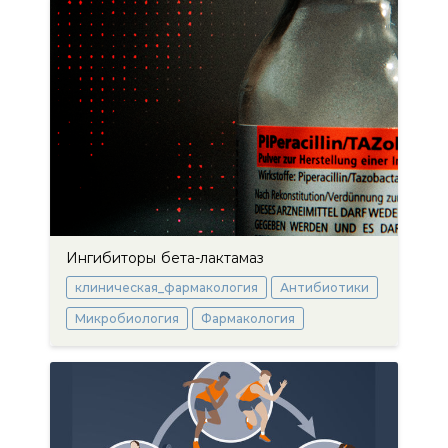
Ингибиторы бета-лактамаз
клиническая_фармакология
Антибиотики
Микробиология
Фармакология