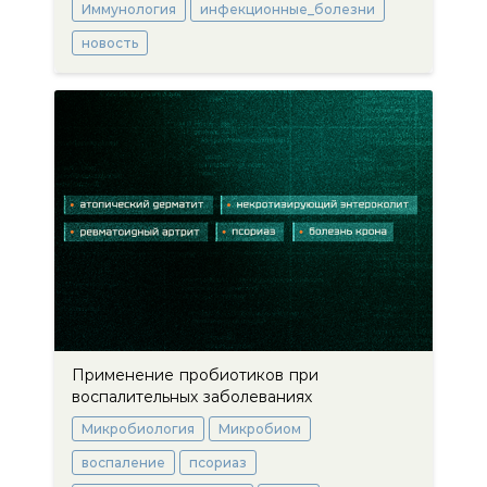
Иммунология
инфекционные_болезни
новость
Применение пробиотиков при
воспалительных заболеваниях
Микробиология
Микробиом
воспаление
псориаз