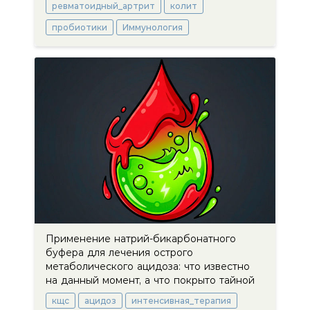
ревматоидный_артрит
колит
пробиотики
Иммунология
Применение натрий-бикарбонатного
буфера для лечения острого
метаболического ацидоза: что известно
на данный момент, а что покрыто тайной
кщс
ацидоз
интенсивная_терапия