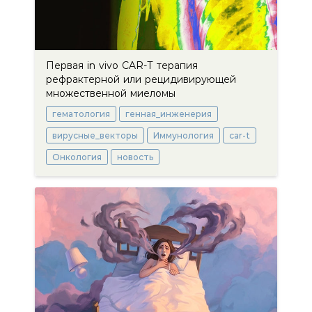
Первая in vivo CAR-Т терапия
рефрактерной или рецидивирующей
множественной миеломы
гематология
генная_инженерия
вирусные_векторы
Иммунология
car-t
Онкология
новость