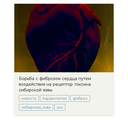
Борьба с фиброзом сердца путем
воздействия на рецептор токсина
сибирской язвы
новость
Кардиология
фиброз
сибирская_язва
хсн