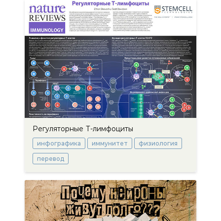
Регуляторные Т-лимфоциты
инфографика
иммунитет
физиология
перевод