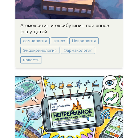
Атомоксетин и оксибутинин при апноэ
сна у детей
сомнология
апноэ
Неврология
Эндокринология
Фармакология
новость