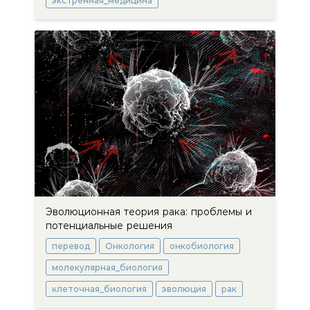
экстренная_медицина
Эволюционная теория рака: проблемы и
потенциальные решения
перевод
Онкология
онкобиология
молекулярная_биология
клеточная_биология
эволюция
рак