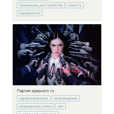
тревожные_расстройства
новость
Кардиология
Партия ядерного го
здравоохранение
правоведение
медицинская_этика
смп