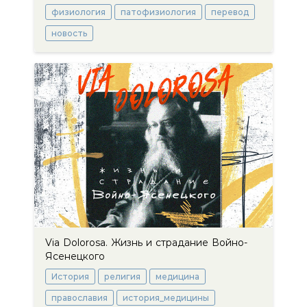
физиология
патофизиология
перевод
новость
Via Dolorosa. Жизнь и страдание Войно-
Ясенецкого
История
религия
медицина
православия
история_медицины