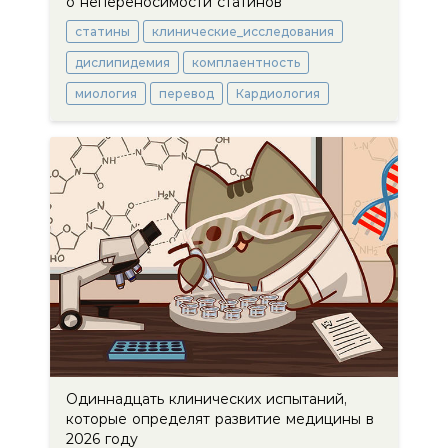
о непереносимости статинов
статины
клинические_исследования
дислипидемия
комплаентность
миология
перевод
Кардиология
Одиннадцать клинических испытаний,
которые определят развитие медицины в
2026 году