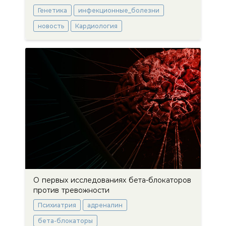
Генетика
инфекционные_болезни
новость
Кардиология
О первых исследованиях бета-блокаторов
против тревожности
Психиатрия
адреналин
бета-блокаторы