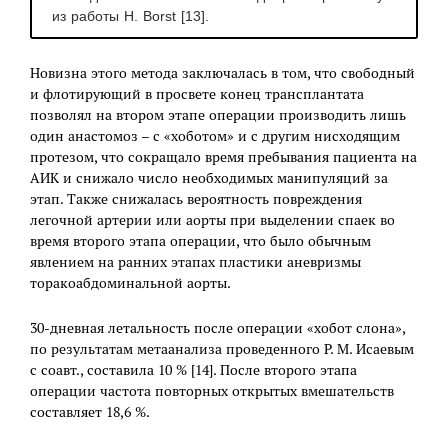
из работы H. Borst [13].
Н
овизна этого метода заключалась в том, что свободный
и флотирующий в просвете конец трансплантата
позволял на втором этапе операции производить лишь
один анастомоз – с «хоботом» и с другим нисходящим
протезом, что сокращало время пребывания пациента на
АИК и снижало число необходимых манипуляций за
этап. Также снижалась вероятность повреждения
легочной артерии или аорты при выделении спаек во
время второго этапа операции, что было обычным
явлением на ранних этапах пластики аневризмы
торакоабдоминальной аорты.
30-дневная летальность после операции «хобот слона»,
по результатам метаанализа проведенного Р. М. Исаевым
с соавт., составила 10 % [14]. После второго этапа
операции частота повторных открытых вмешательств
составляет 18,6 %.