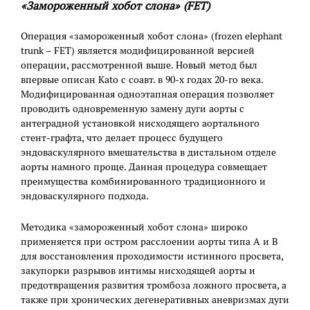
«Замороженный хобот слона» (FET)
Операция «замороженный хобот слона» (frozen elephant
trunk – FET) является модифицированной версией
операции, рассмотренной выше. Новый метод был
впервые описан Kato с соавт. в 90-х годах 20-го века.
Модифицированная одноэтапная операция позволяет
проводить одновременную замену дуги аорты с
антеградной установкой нисходящего аортального
стент-графта, что делает процесс будущего
эндоваскулярного вмешательства в дистальном отделе
аорты намного проще. Данная процедура совмещает
преимущества комбинированного традиционного и
эндоваскулярного подхода.
Методика «замороженный хобот слона» широко
применяется при остром расслоении аорты типа А и B
для восстановления проходимости истинного просвета,
закупорки разрывов интимы нисходящей аорты и
предотвращения развития тромбоза ложного просвета, а
также при хронических дегенеративных аневризмах дуги