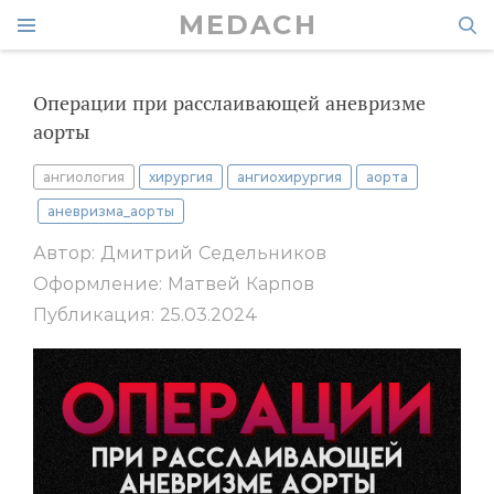
MEDACH
Операции при расслаивающей аневризме
аорты
ангиология
хирургия
ангиохирургия
аорта
аневризма_аорты
Автор: Дмитрий Седельников
Оформление: Матвей Карпов
Публикация: 25.03.2024