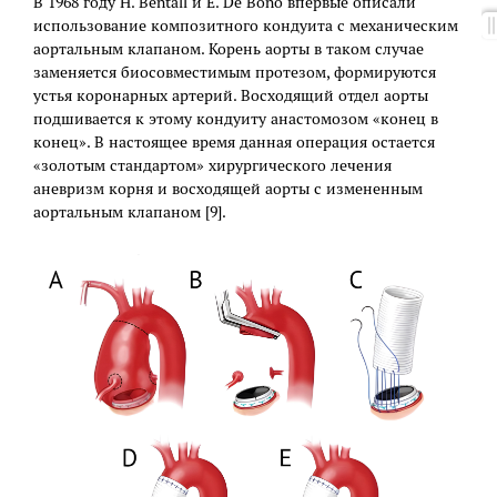
В 1968 году H. Bentall и E. De Bono впервые описали
использование композитного кондуита с механическим
аортальным клапаном. Корень аорты в таком случае
заменяется биосовместимым протезом, формируются
устья коронарных артерий. Восходящий отдел аорты
подшивается к этому кондуиту анастомозом «конец в
конец». В настоящее время данная операция остается
«золотым стандартом» хирургического лечения
аневризм корня и восходящей аорты с измененным
аортальным клапаном [9].