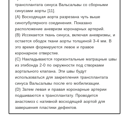
трансплантата синуса Вальсальвы со сборными
синусами аорты [11].
(А) Восходящая аорта разрезана чуть выше
синотубулярного соединения. Показано
расположение аневризм коронарных артерий.
(B) Иссекается ткань синуса, включая аневризмы, и
остается ободок ткани аорты толщиной 3-4 мм. В
это время формируются левое и правое
коронарное отверстие.
(C) Накладываются горизонтальные матрацные швы
из этибонда 2-0 по окружности под створками
аортального клапана. Эти швы будут
использоваться для закрепления трансплантата
синуса Вальсальвы после его мобилизации.
(D) Затем левая и правая коронарные артерии
подшиваются к трансплантату. Проводится
анастомоз с нативной восходящей аортой для
завершения пластики дефектов.