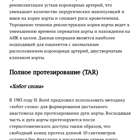
реимплантации устьев коронарных артерий, что
уменьшает количество хирургических манипуляций и
швов на корне аорты и снижает риск кровотечения.
Упрощение техники реконструкции корня аорты ведет к
уменьшению времени пережатия аорты и нахождения на
АИК в целом. Данная операция является наиболее
подходящей для пациентов с аномальным
расположением коронарных артерий, двустворчатым
клапаном аорты.
Полное протезирование (TAR)
«Хобот слона»
В 1983 году H. Borst предложил использовать методику
«хобот слона» для формирования дистального
анастомоза при протезировании дуги аорты. Восходящая
часть и дуга аорты протезируются после
стернотомического доступа таким образом, что
свободный конец протеза длиной 10 сантиметров
остается без фиксации в нисходящем отделе аорты.