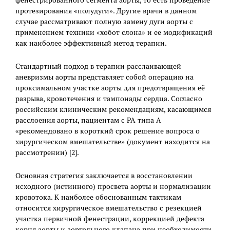
фенестрированного сегмента аорты, то есть проведение
протезирования «полудуги». Другие врачи в данном
случае рассматривают полную замену дуги аорты с
применением техники «хобот слона» и ее модификаций
как наиболее эффективный метод терапии.
Стандартный подход в терапии расслаивающей
аневризмы аорты представляет собой операцию на
проксимальном участке аорты для предотвращения её
разрыва, кровотечения и тампонады сердца. Согласно
российским клиническим рекомендациям, касающимся
расслоения аорты, пациентам с РА типа А
«рекомендовано в короткий срок решение вопроса о
хирургическом вмешательстве» (документ находится на
рассмотрении) [2].
Основная стратегия заключается в восстановлении
исходного (истинного) просвета аорты и нормализации
кровотока. К наиболее обоснованным тактикам
относится хирургическое вмешательство с резекцией
участка первичной фенестрации, коррекцией дефекта
корня аорты и аортального клапана при необходимости.