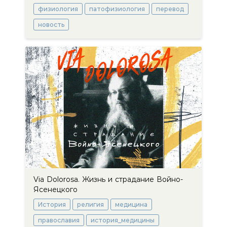
физиология
патофизиология
перевод
новость
Via Dolorosa. Жизнь и страдание Войно-
Ясенецкого
История
религия
медицина
православия
история_медицины