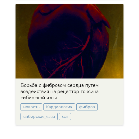
Борьба с фиброзом сердца путем
воздействия на рецептор токсина
сибирской язвы
новость
Кардиология
фиброз
сибирская_язва
хсн