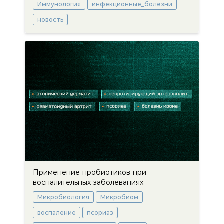
Иммунология
инфекционные_болезни
новость
Применение пробиотиков при
воспалительных заболеваниях
Микробиология
Микробиом
воспаление
псориаз