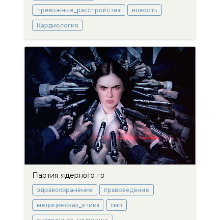
тревожные_расстройства
новость
Кардиология
Партия ядерного го
здравоохранение
правоведение
медицинская_этика
смп