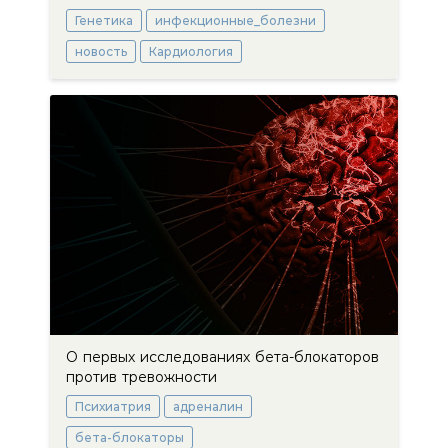
Генетика
инфекционные_болезни
новость
Кардиология
О первых исследованиях бета-блокаторов
против тревожности
Психиатрия
адреналин
бета-блокаторы