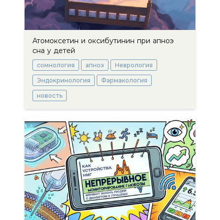
Атомоксетин и оксибутинин при апноэ
сна у детей
сомнология
апноэ
Неврология
Эндокринология
Фармакология
новость