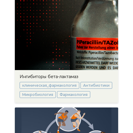
Ингибиторы бета-лактамаз
клиническая_фармакология
Антибиотики
Микробиология
Фармакология