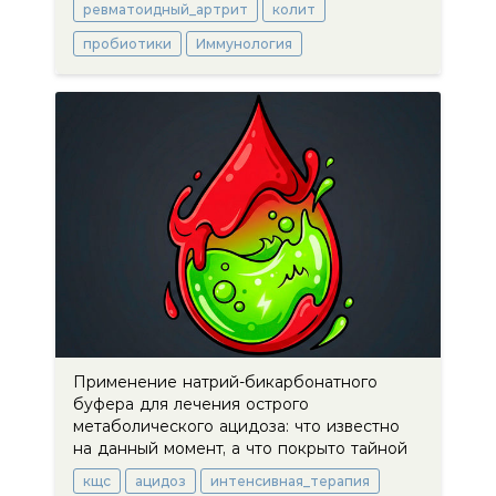
ревматоидный_артрит
колит
пробиотики
Иммунология
Применение натрий-бикарбонатного
буфера для лечения острого
метаболического ацидоза: что известно
на данный момент, а что покрыто тайной
кщс
ацидоз
интенсивная_терапия