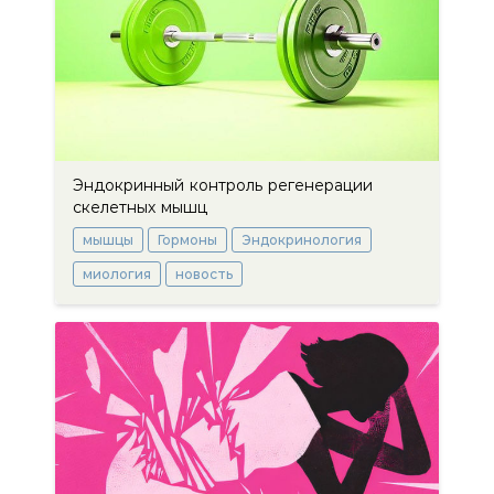
Эндокринный контроль регенерации
скелетных мышц
мышцы
Гормоны
Эндокринология
миология
новость