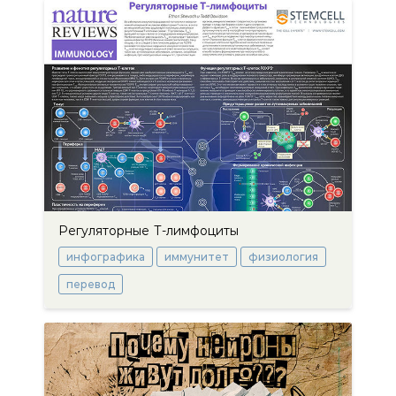
Регуляторные Т-лимфоциты
инфографика
иммунитет
физиология
перевод