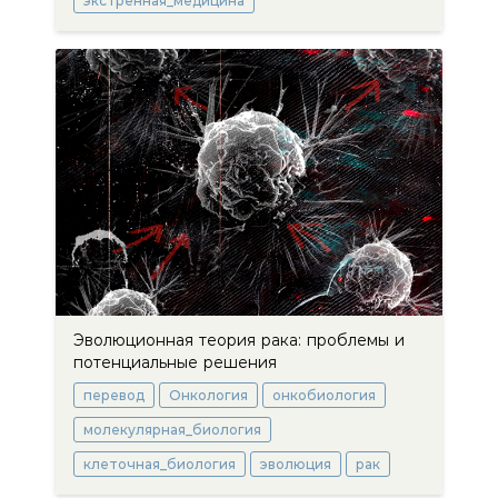
экстренная_медицина
Эволюционная теория рака: проблемы и
потенциальные решения
перевод
Онкология
онкобиология
молекулярная_биология
клеточная_биология
эволюция
рак