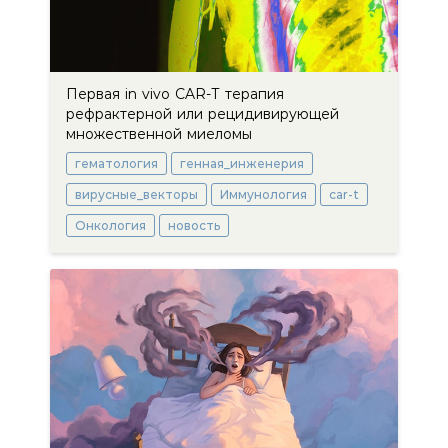
Первая in vivo CAR-Т терапия
рефрактерной или рецидивирующей
множественной миеломы
гематология
генная_инженерия
вирусные_векторы
Иммунология
car-t
Онкология
новость