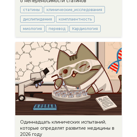
о непереносимости статинов
статины
клинические_исследования
дислипидемия
комплаентность
миология
перевод
Кардиология
Одиннадцать клинических испытаний,
которые определят развитие медицины в
2026 году