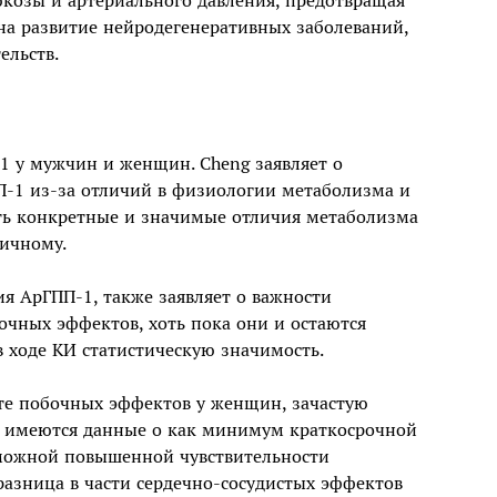
козы и артериального давления, предотвращая
на развитие нейродегенеративных заболеваний,
ельств.
1 у мужчин и женщин. Cheng заявляет о
П-1 из-за отличий в физиологии метаболизма и
вить конкретные и значимые отличия метаболизма
тичному.
я АрГПП-1, также заявляет о важности
чных эффектов, хоть пока они и остаются
 ходе КИ статистическую значимость.
те побочных эффектов у женщин, зачастую
е имеются данные о как минимум краткосрочной
зможной повышенной чувствительности
разница в части сердечно-сосудистых эффектов