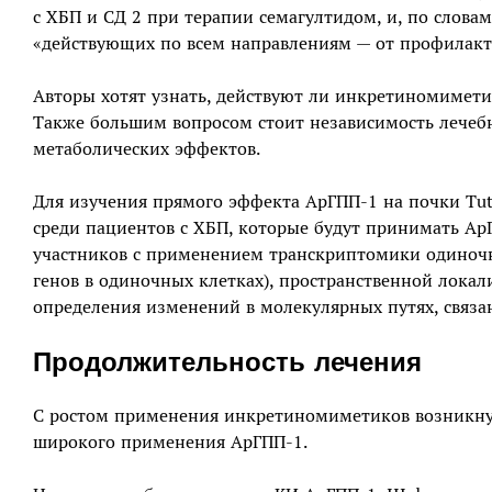
с ХБП и СД 2 при терапии семагултидом, и, по слова
«действующих по всем направлениям — от профилакт
Авторы хотят узнать, действуют ли инкретиномимет
Также большим вопросом стоит независимость лечеб
метаболических эффектов.
Для изучения прямого эффекта АрГПП-1 на почки Tut
среди пациентов с ХБП, которые будут принимать А
участников с применением транскриптомики одиночн
генов в одиночных клетках), пространственной локал
определения изменений в молекулярных путях, связа
Продолжительность лечения
С ростом применения инкретиномиметиков возникнут
широкого применения АрГПП-1.