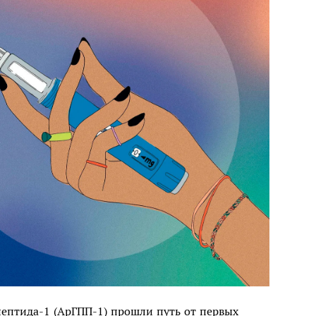
пептида-1 (АрГПП-1) прошли путь от первых