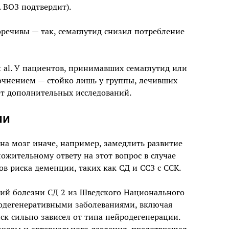
 ВОЗ подтвердит).
речивы — так, семаглутид снизил потребление
 al. У пациентов, принимавших семаглутид или
точнением — стойко лишь у группы, лечивших
ет дополнительных исследований.
ии
на мозг иначе, например, замедлить развитие
ложительному ответу на этот вопрос в случае
в риска деменции, таких как СД и ССЗ с ССК.
орий болезни СД 2 из Шведского Национального
родегенеративными заболеваниями, включая
к сильно зависел от типа нейродегенерации.