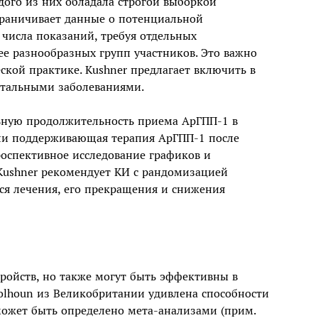
дого из них обладала строгой выборкой
граничивает данные о потенциальной
числа показаний, требуя отдельных
ее разнообразных групп участников. Это важно
кой практике. Kushner предлагает включить в
нтальными заболеваниями.
льную продолжительность приема АрГПП-1 в
 ли поддерживающая терапия АрГПП-1 после
роспективное исследование графиков и
Kushner рекомендует КИ с рандомизацией
я лечения, его прекращения и снижения
ройств, но также могут быть эффективны в
olhoun из Великобритании удивлена способности
 может быть определено мета-анализами (прим.