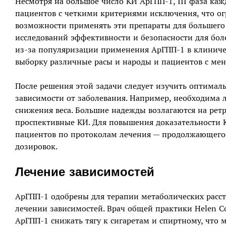
Несмотря на большое число КИ АрГПП-1, III фаза каж
пациентов с четкими критериями исключения, что о
возможности применять эти препараты для большего 
исследований эффективности и безопасности для бол
из-за популяризации применения АрГПП-1 в клиничес
выборку различные расы и народы и пациентов с ме
После решения этой задачи следует изучить оптима
зависимости от заболевания. Например, необходима
снижения веса. Большие надежды возлагаются на рет
проспективные КИ. Для повышения доказательности 
пациентов по протоколам лечения — продолжающегос
дозировок.
Лечение зависимостей
АрГПП-1 одобрены для терапии метаболических расст
лечении зависимостей. Врач общей практики Helen C
АрГПП-1 снижать тягу к сигаретам и спиртному, что