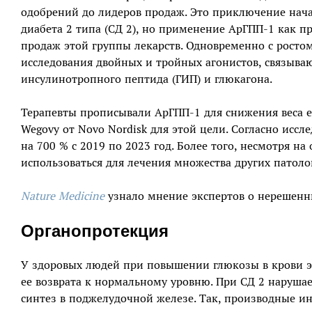
одобрений до лидеров продаж. Это приключение начал
диабета 2 типа (СД 2), но применение АрГПП-1 как п
продаж этой группы лекарств. Одновременно с росто
исследования двойных и тройных агонистов, связыв
инсулинотропного пептида (ГИП) и глюкагона.
Терапевты прописывали АрГПП-1 для снижения веса е
Wegovy от Novo Nordisk для этой цели. Согласно ис
на 700 % с 2019 по 2023 год. Более того, несмотря н
использоваться для лечения множества других патоло
Nature Medicine
узнало мнение экспертов о нерешенны
Органопротекция
У здоровых людей при повышении глюкозы в крови э
ее возврата к нормальному уровню. При СД 2 нарушае
синтез в поджелудочной железе. Так, производные 