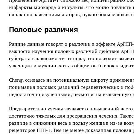
Применение АрГПП-1 снижало вес, концентрацию глю
инфаркты миокарда и инсульты, что могло повлиять 
однако по заявлениям авторов, нужно больше доказат
Половые различия
Ранние данные говорят о различии в эффекте АрГПП-
важности изучения половых различий действия АрГП
субстрата в зависимости от пола, что позволит выя
у женщин и мужчин, хоть в общем он близок к иден
Cheng, ссылаясь на потенциальную широту применени
понимания половых различий терапевтических и побо
недостаточно изученными, несмотря на выявленную в
Предварительно ученая заявляет о повышенной часто
достаточно тяжелых для прекращения лечения. Такж
разнице в снижении веса в пользу женщин из-за во
рецепторов ГПП-1. Тем не менее доказанная половая 