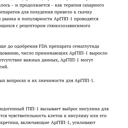
ось – и продолжается – как терапия сахарного
репаратов для похудения привело к скачку
м рынка и популярности АрГПП-1 проводятся
ающихся с рецептором глюкозозависимого
ще до одобрения FDA препарата семаглутида
следованию, число принимающих АрГПП-1 выросло
а отсутствие важных данных, АрГПП-1 могут
гий.
х вопросах и их значимости для АрГПП-1.
ндогенный ГПП-1 вызывает выброс инсулина для
тся чувствительность клеток к инсулину или его
инкретина, включающие АрГПП-1, усиливают