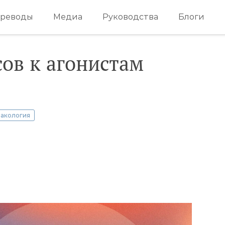
реводы
Медиа
Руководства
Блоги
ов к агонистам
акология