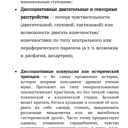
маниакальным ступорами;
Диссоциативные двигательные и сенсорные
расстройства
— потеря чувствительности
(двигательной, слуховой, тактильной) или
возможности двигать конечностью/
конечностями по типу центрального или
периферического паралича (в т. ч. возможна
и дисфагия, дизартрия);
Диссоциативные конвульсии или истерический
припадок — т
о самое проявление истерии,
которое впервые описывали древние ученые
мужи. Протекает по типу генерализованных
эпилептических приступов, но без четкой смены
тонической и клонической стадии. Больной
может кричать, биться кулаками и головой об пол,
рвать на себе одежду, стонать, выкрикивать
различные междометия или же выгибаться
«истерической дугой». Часто этому предшествует
одышка, учащенное сердцебиение, чувство