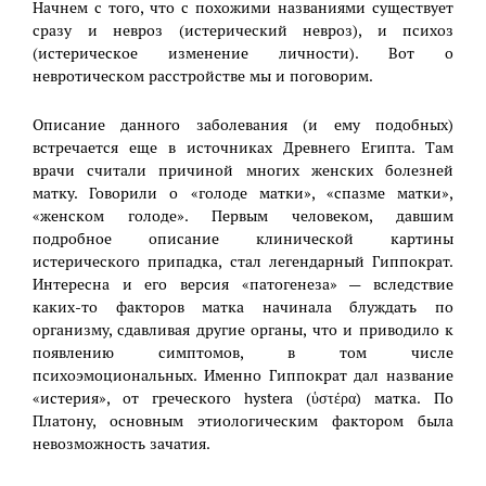
Начнем с того, что с похожими названиями существует
сразу и невроз (истерический невроз), и психоз
(истерическое изменение личности). Вот о
невротическом расстройстве мы и поговорим.
Описание данного заболевания (и ему подобных)
встречается еще в источниках Древнего Египта. Там
врачи считали причиной многих женских болезней
матку. Говорили о «голоде матки», «спазме матки»,
«женском голоде». Первым человеком, давшим
подробное описание клинической картины
истерического припадка, стал легендарный Гиппократ.
Интересна и его версия «патогенеза» — вследствие
каких-то факторов матка начинала блуждать по
организму, сдавливая другие органы, что и приводило к
появлению симптомов, в том числе
психоэмоциональных. Именно Гиппократ дал название
«истерия», от греческого hystera (ὑστέρα) матка. По
Платону, основным этиологическим фактором была
невозможность зачатия.