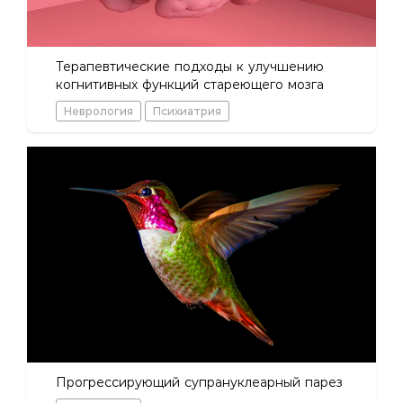
Терапевтические подходы к улучшению
когнитивных функций стареющего мозга
Неврология
Психиатрия
Прогрессирующий супрануклеарный парез