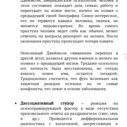
Джеймсом, американским психологом. Человек в
этом состоянии покидает дом, семью, работу и
переезжает на новое место, ничего не помня о
предыдущей своей биографии. Самое интересное,
что не теряются навыки человека, знания, не
меняется мировоззрение. Во время самого
приступа человек ведет себя как обычно, может
отвечать на вопросы, реагирует на оклики. После
окончания приступа происходит потеря памяти.
Описанный Джеймсом священник переехал в
другой штат, назвался другим именем и ничего не
помнил о предыдущей жизни. Трудами психолога
его личность была восстановлена, но откуда
взялось новое имя, остается загадкой.
Традиционно считается, что фуга возникает как
защитная реакция психики на те самые
конфликты, что лежат в основе заболевания;
Диссоциативный ступор
— реакция на
психотравмирующий фактор в виде отсутствия
произвольного ответа на раздражители (свет, звук
и др.). Проводится дифференциальная
диагностика с кататонией, депрессивным и