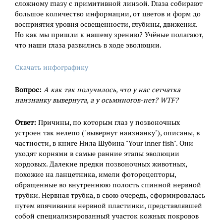
сложному глазу с примитивной линзой. Глаза собирают
большое количество информации, от цветов и форм до
восприятия уровня освещенности, глубины, движения.
Но как мы пришли к нашему зрению? Учёные полагают,
что наши глаза развились в ходе эволюции.
Скачать инфографику
Вопрос:
А как так получилось, что у нас сетчатка
наизнанку вывернута, а у осьминогов-нет? WTF?
Ответ:
Причины, по которым глаз у позвоночных
устроен так нелепо ("вывернут наизнанку"), описаны, в
частности, в книге Нила Шубина "Your inner fish". Они
уходят корнями в самые ранние этапы эволюции
хордовых. Далекие предки позвоночных животных,
похожие на ланцетника, имели фоторецепторы,
обращенные во внутреннюю полость спинной нервной
трубки. Нервная трубка, в свою очередь, сформировалась
путем впячивания нервной пластинки, представлявшей
собой специализированный участок кожных покровов