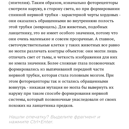
(эпителия). Таким образом, изначально фоторецепторы
смотрели наружу, в сторону света, но при формировании
спинной нервной трубки - характерной черты хордовых -
они оказались обращенными во внутреннюю полость
этой трубки (невроцель). Для животных, подобных
ланцетнику, это не имеет особого значения, потому что
они очень маленькие и совсем прозрачные. А главное,
светочувствительные клетки у таких животных все равно
не могли различать контуры объектов: они могли лишь
отличать свет от тьмы, и четкость изображения для них
не имела значения. Более сложные глаза позвоночных
формировались из выпячиваний передней части
нервной трубки, которая стала головным мозгом. При
этом фоторецепторы так и остались обращенными
вовнутрь - никакая мутация не могла бы вывернуть их
наружу при таком способе формирования нервной
системы, который позвоночные унаследовали от своих
похожих на ланцетника предков.
Нашли опечатку? Выделите фрагмент и
нажмите Ctrl+Enter.