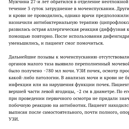
Мужчина 27-и лет обратился в отделение неотложно
течение 3 суток затруднение в мочеиспускании. Друг
и крови не проводились, однако врачи предположили
назначили антибактериальную терапию (ципрофлокса
развилась острая аллергическая реакция (диффузная 
помощью повторно. После использования дифенгидр
уменьшились, и пациент смог помочиться.
Дальнейшие позывы к мочеиспусканию отсутствовали,
органов малого таза выявило переполненный мочевой
было получено ~780 мл мочи. УЗИ почек, осмотр про
какой-либо патологии. В анализах мочи и крови не 
инфекции или на нарушения функции почек. Пациент
верхней части левой ягодицы, ~2 см в диаметре. По ег
при проведении первичного осмотра не придали знач
побочную реакцию на антибиотик. Пациент находился
выписан после самостоятельного, почти полного, оп
УЗИ.