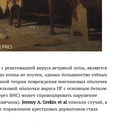
с реактивацией вируса ветряной оспы, являются
до конца не изучен, однако большинство учёных
нной теории повреждения миелиновых оболочек
белковой оболочки вируса ПГ с основным белком
ерез ВНС) может спровоцировать нарушение
ишечник).
Jeremy A. Grekin
et al
описали случай, в
с поражением крестцовых дерматомов стала