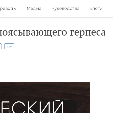
реводы
Медиа
Руководства
Блоги
поясывающего герпеса
vzv