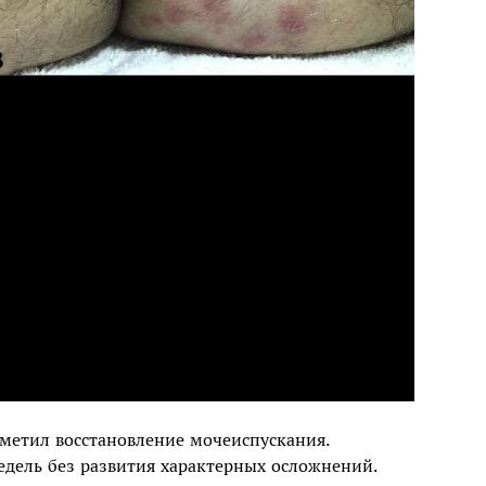
метил восстановление мочеиспускания.
едель без развития характерных осложнений.