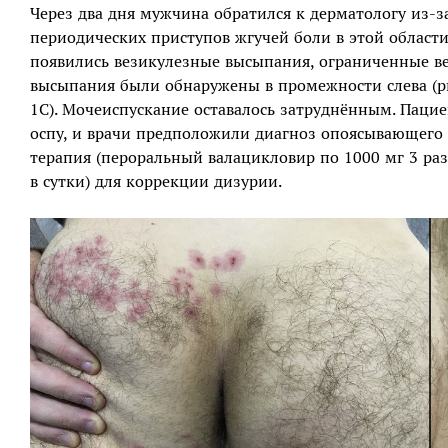
Через два дня мужчина обратился к дерматологу из-за
периодических приступов жгучей боли в этой области
появились везикулезные высыпания, ограниченные в
высыпания были обнаружены в промежности слева (ри
1С). Мочеиспускание оставалось затруднённым. Пацие
оспу, и врачи предположили диагноз опоясывающего 
терапия (пероральный валацикловир по 1000 мг 3 раза
в сутки) для коррекции дизурии.