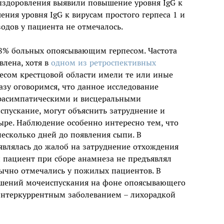
выздоровления выявили повышение уровня IgG к
ения уровня IgG к вирусам простого герпеса 1 и
дов у пациента не отмечалось.
8% больных опоясывающим герпесом. Частота
влена, хотя в
одном из ретроспективных
сом крестцовой области имели те или иные
зу оговоримся, что данное исследование
парасимпатическими и висцеральными
ускание, могут объяснить затруднение и
ре. Наблюдение особенно интересно тем, что
есколько дней до появления сыпи. В
являлась до жалоб на затруднение отхождения
 пациент при сборе анамнеза не предъявлял
ычно отмечались у пожилых пациентов. В
шений мочеиспускания на фоне опоясывающего
 интеркуррентным заболеванием – лихорадкой