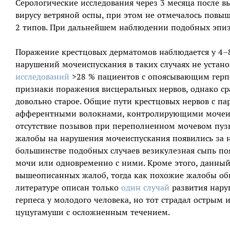
Серологические исследования через 3 месяца после 
вирусу ветряной оспы, при этом не отмечалось повыш
2 типов. При дальнейшем наблюдении подобных эпизо
Поражение крестцовых дерматомов наблюдается у 4–
нарушений мочеиспускания в таких случаях не устано
исследований
>28 % пациентов с опоясывающим герпе
признаки поражения висцеральных нервов, однако сра
довольно старое. Общие пути крестцовых нервов с 
афферентными волокнами, контролирующими мочеисп
отсутствие позывов при переполненном мочевом пузы
жалобы на нарушения мочеиспускания появились за н
большинстве подобных случаев везикулезная сыпь по
мочи или одновременно с ними. Кроме этого, данный
вышеописанных жалоб, тогда как похожие жалобы об
литературе описан только
один случай
развития нару
герпеса у молодого человека, но тот страдал острым
цуцугамуши с осложненным течением.