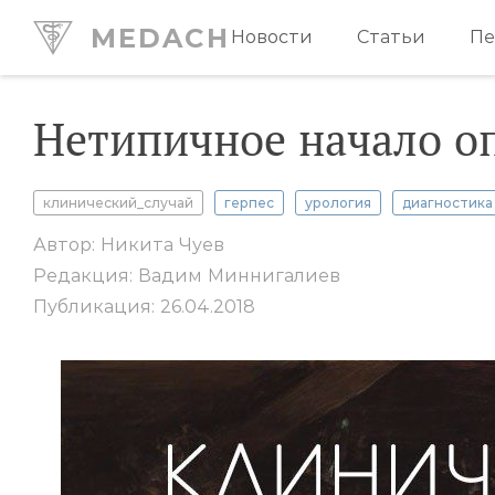
MEDACH
Новости
Статьи
Пе
Нетипичное начало о
клинический_случай
герпес
урология
диагностика
Автор: Никита Чуев
Редакция: Вадим Миннигалиев
Публикация: 26.04.2018