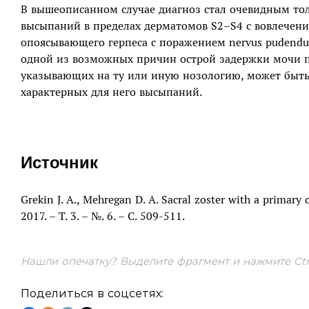
В вышеописанном случае диагноз стал очевидным тол
высыпаний в пределах дерматомов S2–S4 с вовлечени
опоясывающего герпеса с поражением nervus pudendu
одной из возможных причин острой задержки мочи п
указывающих на ту или иную нозологию, может быть
характерных для него высыпаний.
Источник
Grekin J. A., Mehregan D. A. Sacral zoster with a primary 
2017. – Т. 3. – №. 6. – С. 509-511.
Нашли опечатку? Выделите фрагмент и нажмите Ctrl
Поделиться в соцсетях: